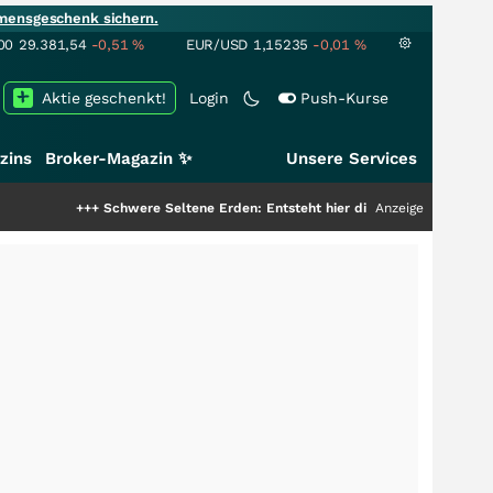
mensgeschenk sichern.
00
29.381,54
-0,51
%
EUR/USD
1,15235
-0,01
%
Aktie geschenkt!
Login
Push-Kurse
zins
Broker-Magazin ✨
Unsere Services
++
Schwere Seltene Erden: Entsteht hier die nächste Milliardenstory?
Anzeige
+++