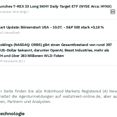
unches T-REX 2X Long SKHY Daily Target ETF (NYSE Arca: HYNX)
Business Wire (engl.)
art Update: Börsenstart USA - 10.07. - S&P 500 stark +0,18 %
wO Newsflash
Holdings (NASDAQ: ORBS) gibt einen Gesamtbestand von rund 397
 US-Dollar bekannt, darunter OpenAI, Beast Industries, mehr als
TH und über 283 Millionen WLD-Token
PR Newswire (dt.)
r Seite finden Sie alle Robinhood Markets Registered (A) Ne
nhaltet die Agenturmeldungen auf wallstreet-online.de, aber 
ren, Partnern und Analysten.
technologie