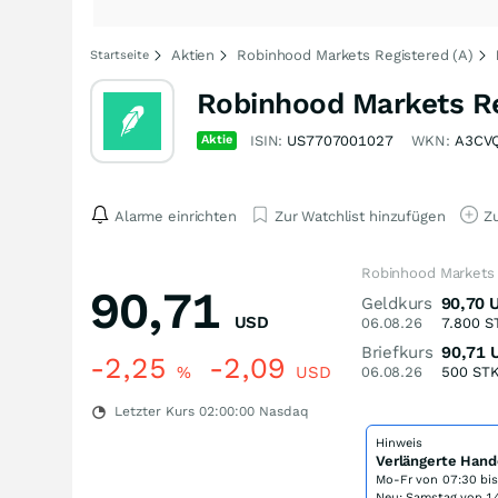
Aktien
Robinhood Markets Registered (A)
Startseite
Robinhood Markets Re
Aktie
ISIN:
US7707001027
WKN:
A3CV
Alarme einrichten
Zur Watchlist hinzufügen
Zu
Robinhood Markets 
90,71
Geldkurs
90,70
USD
06.08.26
7.800
S
Briefkurs
90,71
-2,25
-2,09
%
USD
06.08.26
500
ST
Letzter Kurs
02:00:00
Nasdaq
Hinweis
Verlängerte Hand
Mo-Fr von
07:30 bi
Neu: Samstag von 14