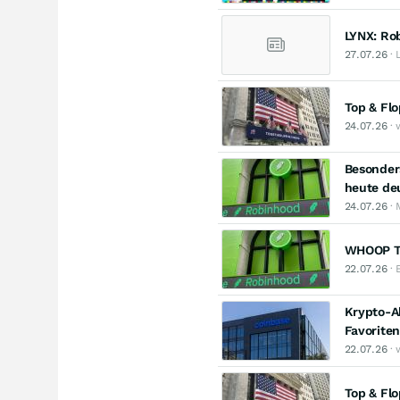
LYNX: Ro
27.07.26
· 
Top & Fl
24.07.26
· 
Besonders
heute deu
24.07.26
· 
WHOOP Te
22.07.26
· 
Krypto-A
Favoriten
22.07.26
· 
Top & Fl