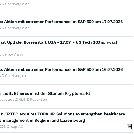
wO Chartvergleich
op: Aktien mit extremer Performance im S&P 500 am 17.07.2026
wO Chartvergleich
art Update: Börsenstart USA - 17.07. - US Tech 100 schwach
wO Newsflash
op: Aktien mit extremer Performance im S&P 500 am 16.07.2026
wO Chartvergleich
e läuft: Ethereum ist der Star am Kryptomarkt
wallstreetONLINE Redaktion
: ORTEC acquires TOBA HR Solutions to strengthen healthcare
e management in Belgium and Luxembourg
EQS Group AG