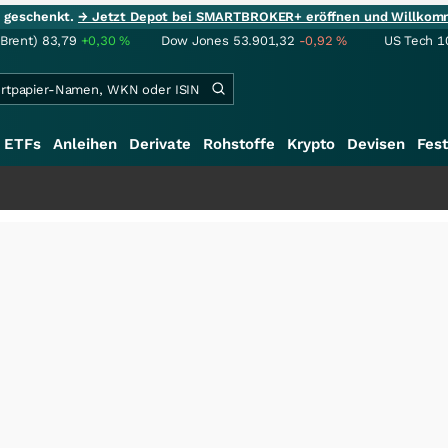
ie geschenkt.
→ Jetzt Depot bei SMARTBROKER+ eröffnen und Willkom
(Brent)
83,79
+0,30
%
Dow Jones
53.901,32
-0,92
%
US Tech 1
ETFs
Anleihen
Derivate
Rohstoffe
Krypto
Devisen
Fest
+