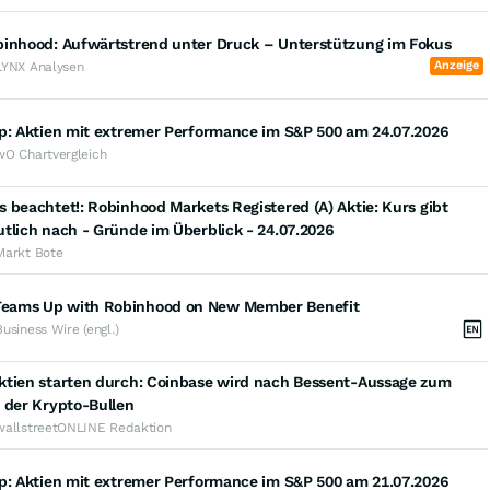
binhood: Aufwärtstrend unter Druck – Unterstützung im Fokus
Anzeige
LYNX Analysen
op: Aktien mit extremer Performance im S&P 500 am 24.07.2026
wO Chartvergleich
 beachtet!: Robinhood Markets Registered (A) Aktie: Kurs gibt
tlich nach - Gründe im Überblick - 24.07.2026
Markt Bote
ams Up with Robinhood on New Member Benefit
Business Wire (engl.)
ktien starten durch: Coinbase wird nach Bessent-Aussage zum
 der Krypto-Bullen
wallstreetONLINE Redaktion
op: Aktien mit extremer Performance im S&P 500 am 21.07.2026