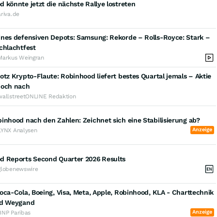
 könnte jetzt die nächste Rallye lostreten
ariva.de
ines defensiven Depots: Samsung: Rekorde – Rolls-Royce: Stark –
chlachtfest
Markus Weingran
otz Krypto-Flaute: Robinhood liefert bestes Quartal jemals – Aktie
noch nach
wallstreetONLINE Redaktion
inhood nach den Zahlen: Zeichnet sich eine Stabilisierung ab?
Anzeige
LYNX Analysen
d Reports Second Quarter 2026 Results
globenewswire
oca-Cola, Boeing, Visa, Meta, Apple, Robinhood, KLA - Charttechnik
ld Weygand
Anzeige
BNP Paribas