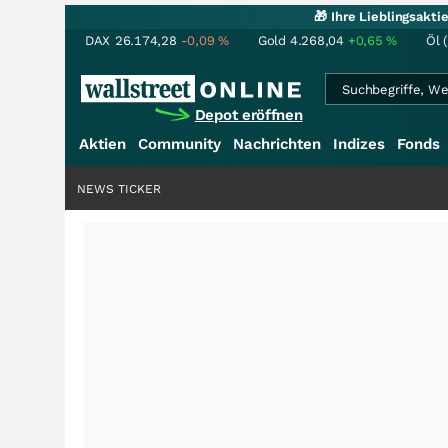
🎁 Ihre Lieblingsakt
DAX
26.174,28
-0,09
%
Gold
4.268,04
+0,65
%
Öl 
Depot eröffnen
Aktien
Community
Nachrichten
Indizes
Fonds
NEWS TICKER