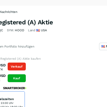
Nachrichten
gistered (A) Aktie
QC
SYM:
HOOD
Land
USA
m Portfolio hinzufügen
Registered (A) Aktie kaufen
USD
Verkauf
TK
USD
Kauf
K
elszeiten
s 23:00 Uhr
:00 bis 19:00 Uhr