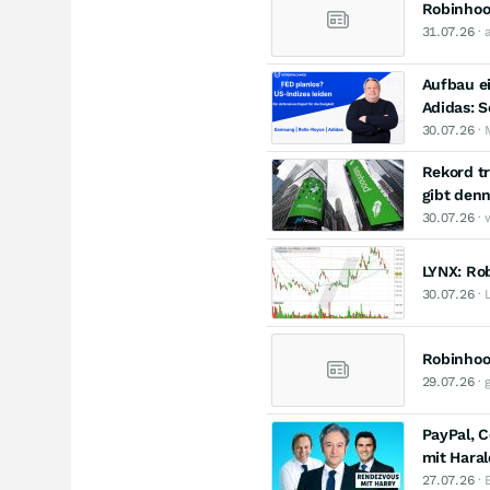
Robinhood
31.07.26
· 
Aufbau e
Adidas: S
30.07.26
· 
Rekord tr
gibt den
30.07.26
· 
LYNX: Rob
30.07.26
· 
Robinhoo
29.07.26
· 
PayPal, C
mit Hara
27.07.26
· 