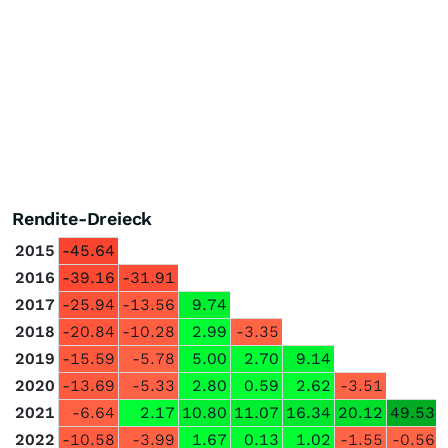
Rendite-Dreieck
2015
-45.64
2016
-39.16
-31.91
2017
-25.94
-13.56
9.74
2018
-20.84
-10.28
2.99
-3.35
2019
-15.59
-5.78
5.00
2.70
9.14
2020
-13.69
-5.33
2.80
0.59
2.62
-3.51
2021
-6.64
2.17
10.80
11.07
16.34
20.12
49.53
2022
-10.58
-3.99
1.67
0.13
1.02
-1.55
-0.56