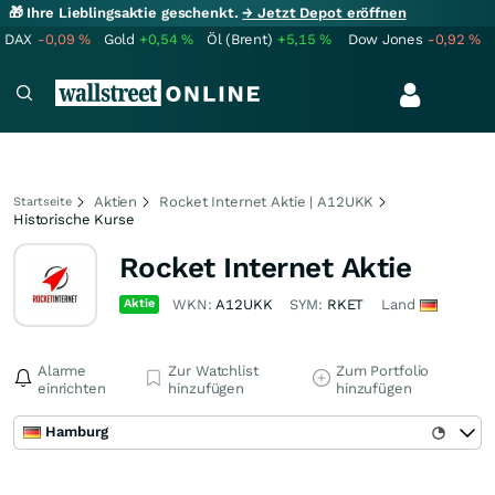
🎁 Ihre Lieblingsaktie geschenkt.
→ Jetzt Depot eröffnen
DAX
-0,09
%
Gold
+0,54
%
Öl (Brent)
+5,15
%
Dow Jones
-0,92
%
Aktien
Rocket Internet Aktie | A12UKK
Startseite
Historische Kurse
Rocket Internet Aktie
Aktie
WKN:
A12UKK
SYM:
RKET
Land
Alarme
Zur Watchlist
Zum Portfolio
einrichten
hinzufügen
hinzufügen
Hamburg