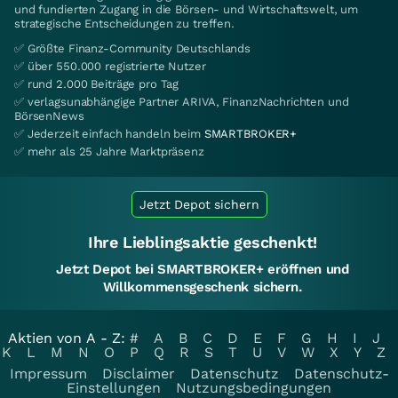
und fundierten Zugang in die Börsen- und Wirtschaftswelt, um
strategische Entscheidungen zu treffen.
✅ Größte Finanz-Community Deutschlands
✅ über 550.000 registrierte Nutzer
✅ rund 2.000 Beiträge pro Tag
✅ verlagsunabhängige Partner ARIVA, FinanzNachrichten und
BörsenNews
✅ Jederzeit einfach handeln beim
SMARTBROKER+
✅ mehr als 25 Jahre Marktpräsenz
Jetzt Depot sichern
Ihre Lieblingsaktie geschenkt!
Jetzt Depot bei SMARTBROKER+ eröffnen und
Willkommensgeschenk sichern.
Aktien von A - Z:
#
A
B
C
D
E
F
G
H
I
J
K
L
M
N
O
P
Q
R
S
T
U
V
W
X
Y
Z
Impressum
Disclaimer
Datenschutz
Datenschutz-
Einstellungen
Nutzungsbedingungen