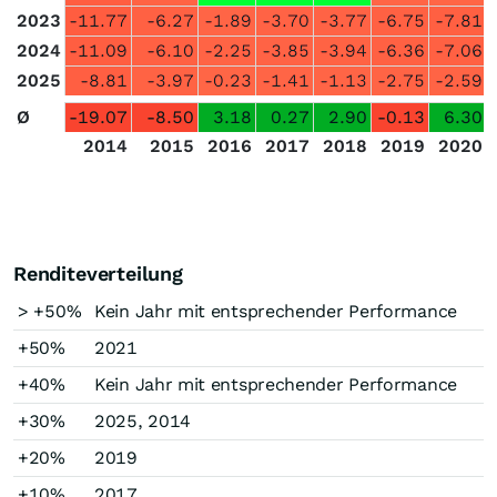
2023
-11.77
-6.27
-1.89
-3.70
-3.77
-6.75
-7.81
2024
-11.09
-6.10
-2.25
-3.85
-3.94
-6.36
-7.06
2025
-8.81
-3.97
-0.23
-1.41
-1.13
-2.75
-2.59
Ø
-19.07
-8.50
3.18
0.27
2.90
-0.13
6.30
2014
2015
2016
2017
2018
2019
2020
Renditeverteilung
> +50%
Kein Jahr mit entsprechender Performance
+50%
2021
+40%
Kein Jahr mit entsprechender Performance
+30%
2025, 2014
+20%
2019
+10%
2017