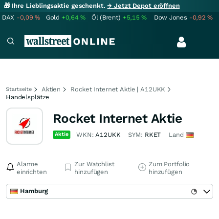
🎁 Ihre Lieblingsaktie geschenkt.
→ Jetzt Depot eröffnen
DAX
-0,09
%
Gold
+0,64
%
Öl (Brent)
+5,15
%
Dow Jones
-0,92
%
Aktien
Rocket Internet Aktie | A12UKK
Startseite
Handelsplätze
Rocket Internet Aktie
Aktie
WKN:
A12UKK
SYM:
RKET
Land
Alarme
Zur Watchlist
Zum Portfolio
einrichten
hinzufügen
hinzufügen
Hamburg