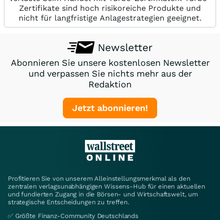
Zertifikate sind hoch risikoreiche Produkte und
nicht für langfristige Anlagestrategien geeignet.
Newsletter
Abonnieren Sie unsere kostenlosen Newsletter
und verpassen Sie nichts mehr aus der
Redaktion
Jetzt abonnieren!
Profitieren Sie von unserem Alleinstellungsmerkmal als den
zentralen verlagsunabhängigen Wissens-Hub für einen aktuellen
und fundierten Zugang in die Börsen- und Wirtschaftswelt, um
strategische Entscheidungen zu treffen.
✅ Größte Finanz-Community Deutschlands