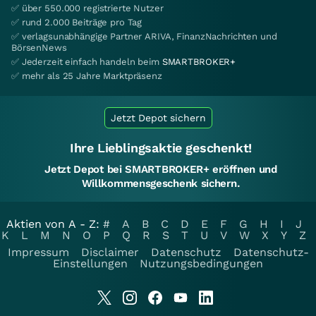
✅ über 550.000 registrierte Nutzer
✅ rund 2.000 Beiträge pro Tag
✅ verlagsunabhängige Partner ARIVA, FinanzNachrichten und
BörsenNews
✅ Jederzeit einfach handeln beim
SMARTBROKER+
✅ mehr als 25 Jahre Marktpräsenz
Jetzt Depot sichern
Ihre Lieblingsaktie geschenkt!
Jetzt Depot bei SMARTBROKER+ eröffnen und
Willkommensgeschenk sichern.
Aktien von A - Z:
#
A
B
C
D
E
F
G
H
I
J
K
L
M
N
O
P
Q
R
S
T
U
V
W
X
Y
Z
Impressum
Disclaimer
Datenschutz
Datenschutz-
Einstellungen
Nutzungsbedingungen