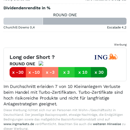
Dividendenrendite in %
ROUND ONE
Churchill Downs
0,4
Escalade
4,2
Werbung
Long oder Short ?
ROUND ONE
x -30
x -10
x -3
x 3
x 10
x 30
Im Durchschnitt erleiden 7 von 10 Kleinanlegern Verluste
beim Handel mit Turbo-Zertifikaten. Turbo-Zertifikate sind
hoch risikoreiche Produkte und nicht für langfristige
Anlagestrategien geeignet.
Diese Werbung richtet sich nur an Personen mit Wohn-/Geschäftssitz in
Deutschland. Der jeweilige Basisprospekt, etwaige Nachträge, die Endgültigen
Bedingungen sowie das maßgebliche Basisinformationsblatt sind auf
www.ingmarkets.de
veröffentlicht. Beachten Sie auch die
weiteren Hinweise
zu
dieser Werbung.