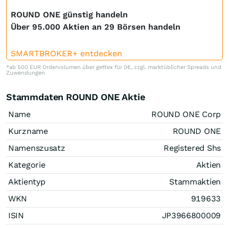
ROUND ONE günstig handeln
Über 95.000 Aktien an 29 Börsen handeln
SMARTBROKER+ entdecken
*ab 500 EUR Ordervolumen über gettex für 0€, zzgl. marktüblicher Spreads und
Zuwendungen
Stammdaten ROUND ONE Aktie
Name
ROUND ONE Corp
Kurzname
ROUND ONE
Namenszusatz
Registered Shs
Kategorie
Aktien
Aktientyp
Stammaktien
WKN
919633
ISIN
JP3966800009