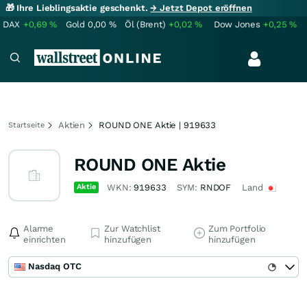
🎁 Ihre Lieblingsaktie geschenkt.
→ Jetzt Depot eröffnen
DAX
+0,69
%
Gold
0,00
%
Öl (Brent)
+0,02
%
Dow Jones
+0,25
%
Aktien
ROUND ONE Aktie | 919633
Startseite
ROUND ONE Aktie
Aktie
WKN:
919633
SYM:
RNDOF
Land
Alarme
Zur Watchlist
Zum Portfolio
einrichten
hinzufügen
hinzufügen
Nasdaq OTC