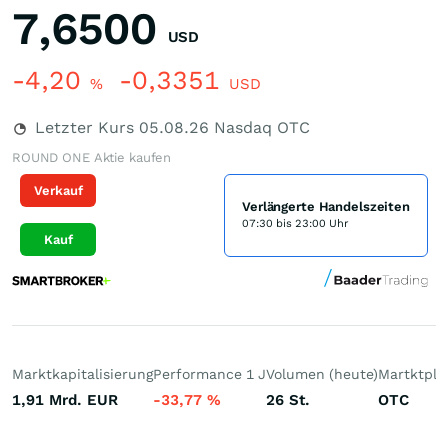
7,6500
USD
-4,20
-0,3351
%
USD
Letzter Kurs
05.08.26
Nasdaq OTC
ROUND ONE Aktie kaufen
Verkauf
Verlängerte Handelszeiten
07:30 bis 23:00 Uhr
Kauf
Marktkapitalisierung
Performance 1 J
Volumen (heute)
Martktpla
1,91 Mrd.
EUR
-33,77
%
26
St.
OTC