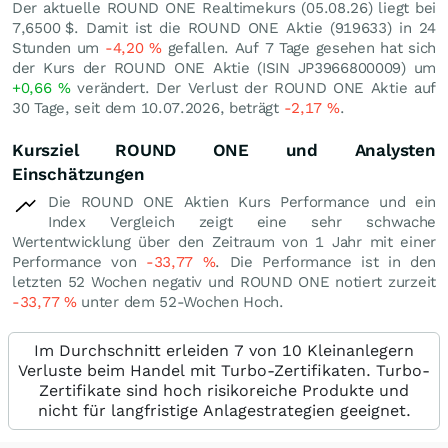
Der aktuelle ROUND ONE Realtimekurs (
05.08.26
) liegt bei
7,6500
$
. Damit ist die ROUND ONE Aktie (919633) in 24
Stunden um
-4,20
%
gefallen. Auf 7 Tage gesehen hat sich
der Kurs der ROUND ONE Aktie (ISIN JP3966800009) um
+0,66
%
verändert. Der Verlust der ROUND ONE Aktie auf
30 Tage, seit dem 10.07.2026, beträgt
-2,17
%
.
Kursziel ROUND ONE und Analysten
Einschätzungen
Die ROUND ONE Aktien Kurs Performance und ein
Index Vergleich zeigt eine sehr schwache
Wertentwicklung über den Zeitraum von 1 Jahr mit einer
Performance von
-33,77
%
. Die Performance ist in den
letzten 52 Wochen negativ und ROUND ONE notiert zurzeit
-33,77
%
unter dem 52-Wochen Hoch.
Im Durchschnitt erleiden 7 von 10 Kleinanlegern
Verluste beim Handel mit Turbo-Zertifikaten. Turbo-
Zertifikate sind hoch risikoreiche Produkte und
nicht für langfristige Anlagestrategien geeignet.