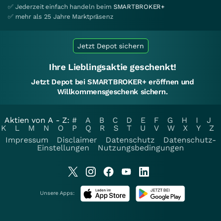
✅ Jederzeit einfach handeln beim
SMARTBROKER+
✅ mehr als 25 Jahre Marktpräsenz
Jetzt Depot sichern
Ihre Lieblingsaktie geschenkt!
Jetzt Depot bei SMARTBROKER+ eröffnen und
Willkommensgeschenk sichern.
Aktien von A - Z:
#
A
B
C
D
E
F
G
H
I
J
K
L
M
N
O
P
Q
R
S
T
U
V
W
X
Y
Z
Impressum
Disclaimer
Datenschutz
Datenschutz-
Einstellungen
Nutzungsbedingungen
Unsere Apps: