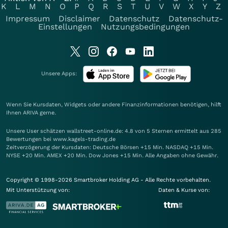
K
L
M
N
O
P
Q
R
S
T
U
V
W
X
Y
Z
Impressum
Disclaimer
Datenschutz
Datenschutz-
Einstellungen
Nutzungsbedingungen
Unsere Apps:
Wenn Sie Kursdaten, Widgets oder andere Finanzinformationen benötigen, hilft
Ihnen
ARIVA
gerne.
Unsere User schätzen wallstreet-online.de: 4.8 von 5 Sternen ermittelt aus 285
Bewertungen bei www.kagels-trading.de
Zeitverzögerung der Kursdaten: Deutsche Börsen +15 Min. NASDAQ +15 Min.
NYSE +20 Min. AMEX +20 Min. Dow Jones +15 Min. Alle Angaben ohne Gewähr.
Copyright © 1998-2026 Smartbroker Holding AG - Alle Rechte vorbehalten.
Mit Unterstützung von:
Daten & Kurse von: