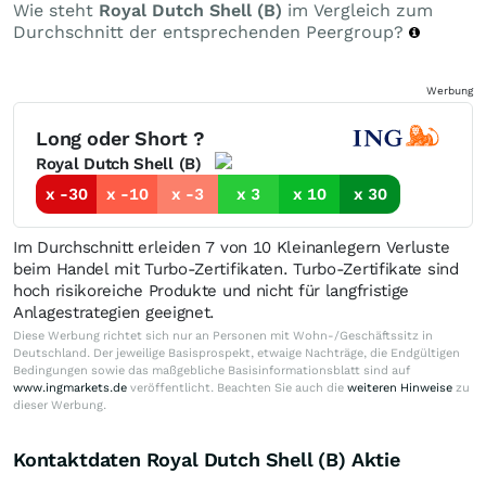
Wie steht
Royal Dutch Shell (B)
im Vergleich zum
Durchschnitt der entsprechenden Peergroup?
Werbung
Long oder Short ?
Royal Dutch Shell (B)
x -30
x -10
x -3
x 3
x 10
x 30
Im Durchschnitt erleiden 7 von 10 Kleinanlegern Verluste
beim Handel mit Turbo-Zertifikaten. Turbo-Zertifikate sind
hoch risikoreiche Produkte und nicht für langfristige
Anlagestrategien geeignet.
Diese Werbung richtet sich nur an Personen mit Wohn-/Geschäftssitz in
Deutschland. Der jeweilige Basisprospekt, etwaige Nachträge, die Endgültigen
Bedingungen sowie das maßgebliche Basisinformationsblatt sind auf
www.ingmarkets.de
veröffentlicht. Beachten Sie auch die
weiteren Hinweise
zu
dieser Werbung.
Kontaktdaten Royal Dutch Shell (B) Aktie