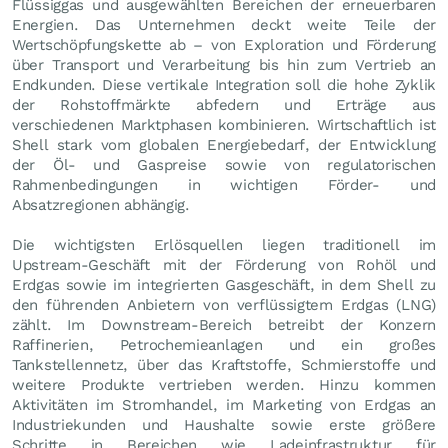
Flüssiggas und ausgewählten Bereichen der erneuerbaren
Energien. Das Unternehmen deckt weite Teile der
Wertschöpfungskette ab – von Exploration und Förderung
über Transport und Verarbeitung bis hin zum Vertrieb an
Endkunden. Diese vertikale Integration soll die hohe Zyklik
der Rohstoffmärkte abfedern und Erträge aus
verschiedenen Marktphasen kombinieren. Wirtschaftlich ist
Shell stark vom globalen Energiebedarf, der Entwicklung
der Öl- und Gaspreise sowie von regulatorischen
Rahmenbedingungen in wichtigen Förder- und
Absatzregionen abhängig.
Die wichtigsten Erlösquellen liegen traditionell im
Upstream-Geschäft mit der Förderung von Rohöl und
Erdgas sowie im integrierten Gasgeschäft, in dem Shell zu
den führenden Anbietern von verflüssigtem Erdgas (LNG)
zählt. Im Downstream-Bereich betreibt der Konzern
Raffinerien, Petrochemieanlagen und ein großes
Tankstellennetz, über das Kraftstoffe, Schmierstoffe und
weitere Produkte vertrieben werden. Hinzu kommen
Aktivitäten im Stromhandel, im Marketing von Erdgas an
Industriekunden und Haushalte sowie erste größere
Schritte in Bereichen wie Ladeinfrastruktur für