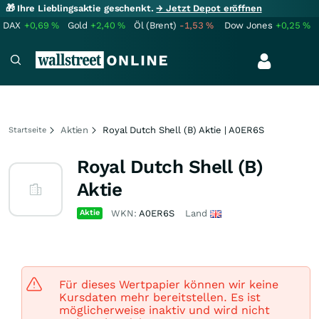
🎁 Ihre Lieblingsaktie geschenkt.
→ Jetzt Depot eröffnen
DAX
+0,69
%
Gold
+2,40
%
Öl (Brent)
-1,53
%
Dow Jones
+0,25
%
Aktien
Royal Dutch Shell (B) Aktie | A0ER6S
Startseite
Royal Dutch Shell (B)
Aktie
Aktie
WKN:
A0ER6S
Land
Für dieses Wertpapier können wir keine
Kursdaten mehr bereitstellen. Es ist
möglicherweise inaktiv und wird nicht