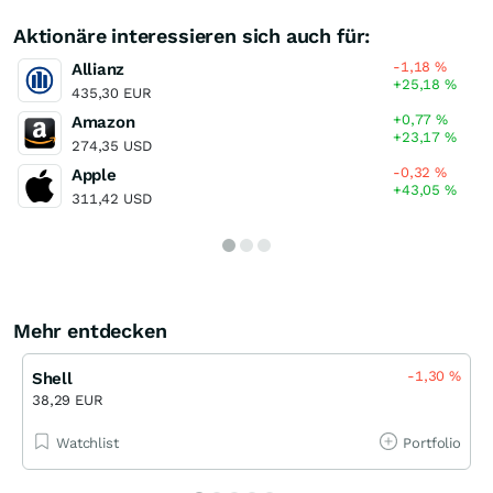
Aktionäre interessieren sich auch für:
-1,18
%
Allianz
+25,18
%
435,30 EUR
+0,77
%
Amazon
+23,17
%
274,35 USD
-0,32
%
Apple
+43,05
%
311,42 USD
Mehr entdecken
-1,30
%
Shell
38,29 EUR
Watchlist
Portfolio