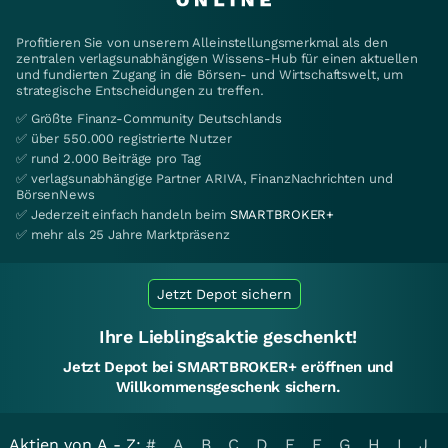
Profitieren Sie von unserem Alleinstellungsmerkmal als den
zentralen verlagsunabhängigen Wissens-Hub für einen aktuellen
und fundierten Zugang in die Börsen- und Wirtschaftswelt, um
strategische Entscheidungen zu treffen.
✅ Größte Finanz-Community Deutschlands
✅ über 550.000 registrierte Nutzer
✅ rund 2.000 Beiträge pro Tag
✅ verlagsunabhängige Partner ARIVA, FinanzNachrichten und
BörsenNews
✅ Jederzeit einfach handeln beim
SMARTBROKER+
✅ mehr als 25 Jahre Marktpräsenz
Jetzt Depot sichern
Ihre Lieblingsaktie geschenkt!
Jetzt Depot bei SMARTBROKER+ eröffnen und
Willkommensgeschenk sichern.
Aktien von A - Z:
#
A
B
C
D
E
F
G
H
I
J