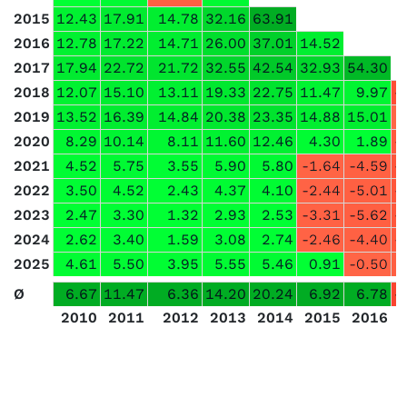
2015
12.43
17.91
14.78
32.16
63.91
2016
12.78
17.22
14.71
26.00
37.01
14.52
2017
17.94
22.72
21.72
32.55
42.54
32.93
54.30
2018
12.07
15.10
13.11
19.33
22.75
11.47
9.97
-
2019
13.52
16.39
14.84
20.38
23.35
14.88
15.01
2020
8.29
10.14
8.11
11.60
12.46
4.30
1.89
-
2021
4.52
5.75
3.55
5.90
5.80
-1.64
-4.59
-
2022
3.50
4.52
2.43
4.37
4.10
-2.44
-5.01
-
2023
2.47
3.30
1.32
2.93
2.53
-3.31
-5.62
-
2024
2.62
3.40
1.59
3.08
2.74
-2.46
-4.40
-
2025
4.61
5.50
3.95
5.55
5.46
0.91
-0.50
Ø
6.67
11.47
6.36
14.20
20.24
6.92
6.78
-
2010
2011
2012
2013
2014
2015
2016