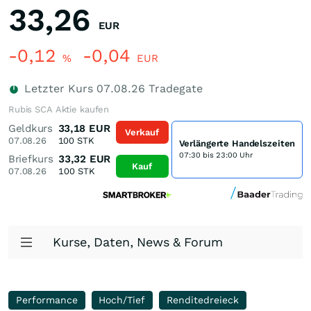
33,26
EUR
-0,12
-0,04
%
EUR
Letzter Kurs
07.08.26
Tradegate
Rubis SCA Aktie kaufen
Geldkurs
33,18
EUR
Verkauf
07.08.26
100
STK
Verlängerte Handelszeiten
07:30 bis 23:00 Uhr
Briefkurs
33,32
EUR
Kauf
07.08.26
100
STK
Kurse, Daten, News & Forum
Performance
Hoch/Tief
Renditedreieck