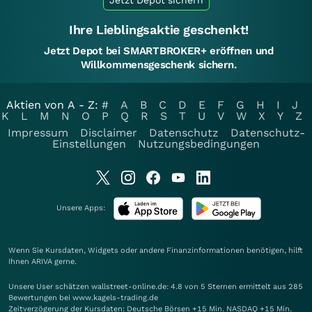
Jetzt Depot sichern
Ihre Lieblingsaktie geschenkt!
Jetzt Depot bei SMARTBROKER+ eröffnen und
Willkommensgeschenk sichern.
Aktien von A - Z:
#
A
B
C
D
E
F
G
H
I
J
K
L
M
N
O
P
Q
R
S
T
U
V
W
X
Y
Z
Impressum
Disclaimer
Datenschutz
Datenschutz-
Einstellungen
Nutzungsbedingungen
Unsere Apps:
Wenn Sie Kursdaten, Widgets oder andere Finanzinformationen benötigen, hilft
Ihnen
ARIVA
gerne.
Unsere User schätzen wallstreet-online.de: 4.8 von 5 Sternen ermittelt aus 285
Bewertungen bei www.kagels-trading.de
Zeitverzögerung der Kursdaten: Deutsche Börsen +15 Min. NASDAQ +15 Min.