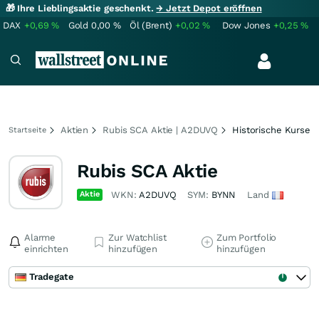
🎁 Ihre Lieblingsaktie geschenkt.
→ Jetzt Depot eröffnen
DAX
+0,69
%
Gold
0,00
%
Öl (Brent)
+0,02
%
Dow Jones
+0,25
%
Aktien
Rubis SCA Aktie | A2DUVQ
Historische Kurse
Startseite
Rubis SCA Aktie
Aktie
WKN:
A2DUVQ
SYM:
BYNN
Land
Alarme
Zur Watchlist
Zum Portfolio
einrichten
hinzufügen
hinzufügen
Tradegate