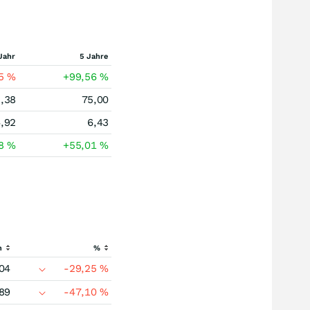
Jahr
5 Jahre
15
%
+99,56
%
,38
75,00
,92
6,43
68
%
+55,01
%
h
%
04
-29,25
%
89
-47,10
%