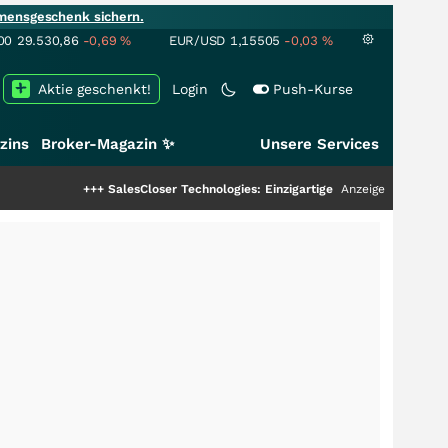
mensgeschenk sichern.
00
29.530,86
-0,69
%
EUR/USD
1,15505
-0,03
%
Aktie geschenkt!
Login
Push-Kurse
zins
Broker-Magazin ✨
Unsere Services
+++
SalesCloser Technologies: Einzigartige Leistung zieht die Top-Dogs an
Anzeige