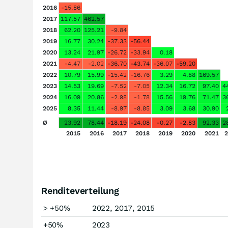
2016
-15.86
2017
117.57
462.57
2018
62.20
125.21
-9.84
2019
16.77
30.24
-37.33
-56.44
2020
13.24
21.97
-26.72
-33.94
0.18
2021
-4.47
-2.02
-36.70
-43.74
-36.07
-59.20
2022
10.79
15.99
-15.42
-16.76
3.29
4.88
169.57
2023
14.53
19.69
-7.52
-7.05
12.34
16.72
97.40
4
2024
16.09
20.86
-2.98
-1.78
15.56
19.76
71.47
3
2025
8.35
11.44
-8.97
-8.85
3.09
3.68
30.90
Ø
23.92
78.44
-18.19
-24.08
-0.27
-2.83
92.33
2
2015
2016
2017
2018
2019
2020
2021
2
Renditeverteilung
> +50%
2022, 2017, 2015
+50%
2023