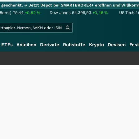
ie geschenkt.
→ Jetzt Depot bei SMARTBROKER+ eröffnen und Willkom
(Brent)
79,44
+0,82
%
Dow Jones
54.399,93
+0,46
%
US Tech 1
ETFs
Anleihen
Derivate
Rohstoffe
Krypto
Devisen
Fest