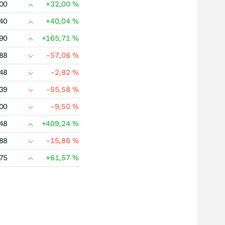
00
+32,00
%
40
+40,04
%
90
+165,71
%
88
-57,06
%
48
-2,82
%
39
-55,58
%
00
-9,50
%
48
+409,24
%
88
-15,86
%
75
+61,57
%