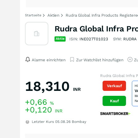
Aktien
Rudra Global Infra Products Registere
Startseite
Rudra Global Infra Pr
Aktie
ISIN:
INE027T01023
SYM:
RUDRA
Alarme einrichten
Zur Watchlist hinzufügen
Zu
Rudra Global Infra 
18,310
Verkauf
H
INR
V
M
+0,66
Kauf
N
%
+0,120
INR
Letzter Kurs
05.08.26
Bombay