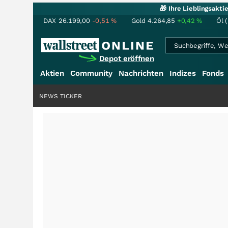
🎁 Ihre Lieblingsakt
DAX
26.199,00
-0,51
%
Gold
4.264,85
+0,42
%
Öl 
Depot eröffnen
Aktien
Community
Nachrichten
Indizes
Fonds
NEWS TICKER