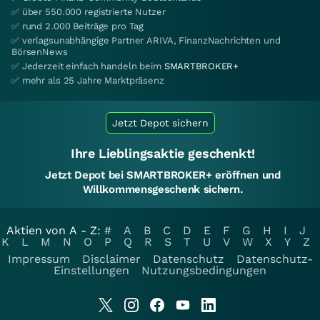
✅ über 550.000 registrierte Nutzer
✅ rund 2.000 Beiträge pro Tag
✅ verlagsunabhängige Partner ARIVA, FinanzNachrichten und
BörsenNews
✅ Jederzeit einfach handeln beim
SMARTBROKER+
✅ mehr als 25 Jahre Marktpräsenz
Jetzt Depot sichern
Ihre Lieblingsaktie geschenkt!
Jetzt Depot bei SMARTBROKER+ eröffnen und
Willkommensgeschenk sichern.
Aktien von A - Z:
#
A
B
C
D
E
F
G
H
I
J
K
L
M
N
O
P
Q
R
S
T
U
V
W
X
Y
Z
Impressum
Disclaimer
Datenschutz
Datenschutz-
Einstellungen
Nutzungsbedingungen