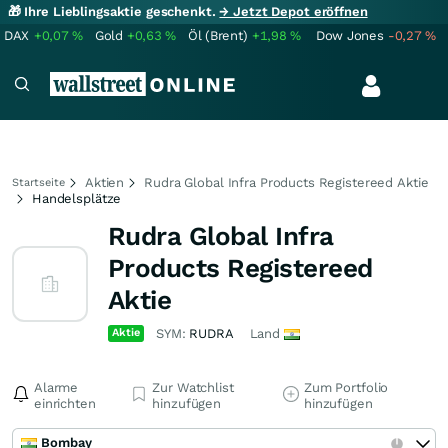
🎁 Ihre Lieblingsaktie geschenkt.
→ Jetzt Depot eröffnen
DAX
+0,07
%
Gold
+0,63
%
Öl (Brent)
+1,98
%
Dow Jones
-0,27
%
Aktien
Rudra Global Infra Products Registereed Aktie
Startseite
Handelsplätze
Rudra Global Infra
Products Registereed
Aktie
Aktie
SYM:
RUDRA
Land
Alarme
Zur Watchlist
Zum Portfolio
einrichten
hinzufügen
hinzufügen
Bombay