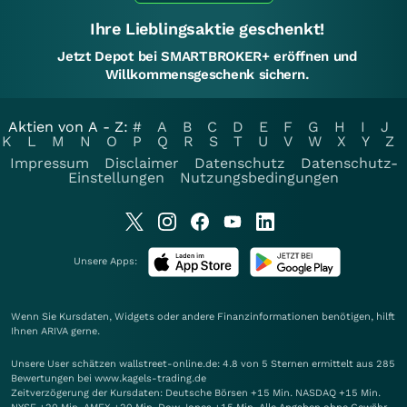
Ihre Lieblingsaktie geschenkt!
Jetzt Depot bei SMARTBROKER+ eröffnen und
Willkommensgeschenk sichern.
Aktien von A - Z:
#
A
B
C
D
E
F
G
H
I
J
K
L
M
N
O
P
Q
R
S
T
U
V
W
X
Y
Z
Impressum
Disclaimer
Datenschutz
Datenschutz-
Einstellungen
Nutzungsbedingungen
Unsere Apps:
Wenn Sie Kursdaten, Widgets oder andere Finanzinformationen benötigen, hilft
Ihnen
ARIVA
gerne.
Unsere User schätzen wallstreet-online.de: 4.8 von 5 Sternen ermittelt aus 285
Bewertungen bei www.kagels-trading.de
Zeitverzögerung der Kursdaten: Deutsche Börsen +15 Min. NASDAQ +15 Min.