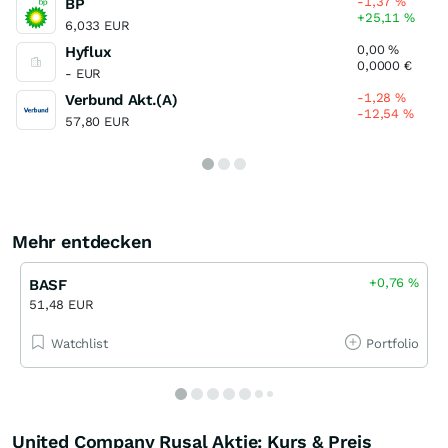
-1,37
%
BP
+25,11
%
6,033 EUR
0,00
%
Hyflux
0,0000
€
- EUR
-1,28
%
Verbund Akt.(A)
-12,54
%
57,80 EUR
Mehr entdecken
+0,76
%
BASF
51,48 EUR
Watchlist
Portfolio
United Company Rusal Aktie: Kurs & Preis