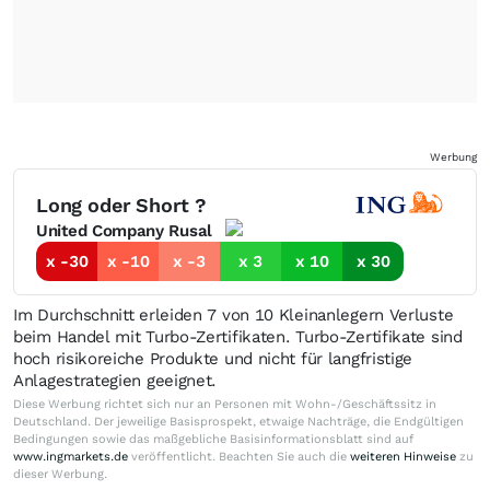
Werbung
Long oder Short ?
United Company Rusal
x -30
x -10
x -3
x 3
x 10
x 30
Im Durchschnitt erleiden 7 von 10 Kleinanlegern Verluste
beim Handel mit Turbo-Zertifikaten. Turbo-Zertifikate sind
hoch risikoreiche Produkte und nicht für langfristige
Anlagestrategien geeignet.
Diese Werbung richtet sich nur an Personen mit Wohn-/Geschäftssitz in
Deutschland. Der jeweilige Basisprospekt, etwaige Nachträge, die Endgültigen
Bedingungen sowie das maßgebliche Basisinformationsblatt sind auf
www.ingmarkets.de
veröffentlicht. Beachten Sie auch die
weiteren Hinweise
zu
dieser Werbung.