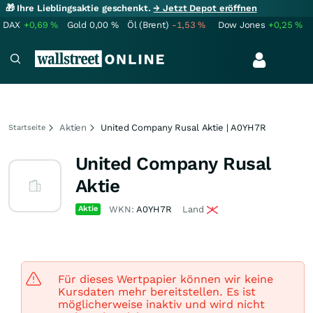
🎁 Ihre Lieblingsaktie geschenkt.
→ Jetzt Depot eröffnen
DAX
+0,69
%
Gold
0,00
%
Öl (Brent)
-1,53
%
Dow Jones
+0,25
%
Aktien
United Company Rusal Aktie | A0YH7R
Startseite
United Company Rusal
Aktie
Aktie
WKN:
A0YH7R
Land
Für dieses Wertpapier können wir keine
Kursdaten mehr bereitstellen. Es ist
möglicherweise inaktiv und wird nicht