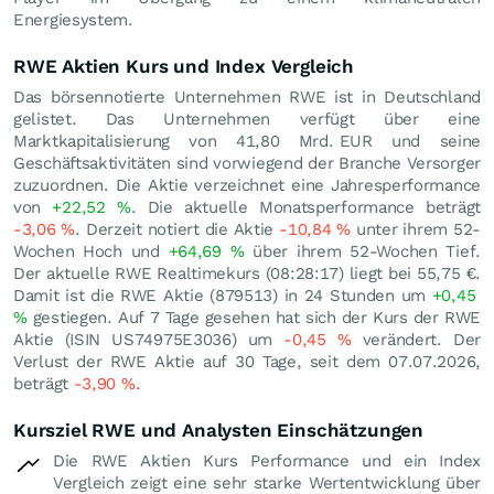
Energiesystem.
RWE Aktien Kurs und Index Vergleich
Das börsennotierte Unternehmen RWE ist in Deutschland
gelistet. Das Unternehmen verfügt über eine
Marktkapitalisierung von 41,80 Mrd.
EUR
und seine
Geschäftsaktivitäten sind vorwiegend der Branche Versorger
zuzuordnen. Die Aktie verzeichnet eine Jahresperformance
von
+22,52
%
. Die aktuelle Monatsperformance beträgt
-3,06
%
. Derzeit notiert die Aktie
-10,84
%
unter ihrem 52-
Wochen Hoch und
+64,69
%
über ihrem 52-Wochen Tief.
Der aktuelle RWE Realtimekurs (08:28:17) liegt bei 55,75
€
.
Damit ist die RWE Aktie (879513) in 24 Stunden um
+0,45
%
gestiegen. Auf 7 Tage gesehen hat sich der Kurs der RWE
Aktie (ISIN US74975E3036) um
-0,45
%
verändert. Der
Verlust der RWE Aktie auf 30 Tage, seit dem 07.07.2026,
beträgt
-3,90
%
.
Kursziel RWE und Analysten Einschätzungen
Die RWE Aktien Kurs Performance und ein Index
Vergleich zeigt eine sehr starke Wertentwicklung über