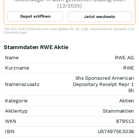
(12/2025)
Depot eröffnen
Jetzt wechseln
*ab 500 EUR Ordervolumen über gettex für 0€, zzgl. marktüblicher Spreads und
Zuwendungen
Stammdaten RWE Aktie
Name
RWE AG
Kurzname
RWE
Shs Sponsored American
Namenszusatz
Depositary Receipt Repr 1
Sh
Kategorie
Aktien
Aktientyp
Stammaktien
WKN
879513
ISIN
US74975E3036