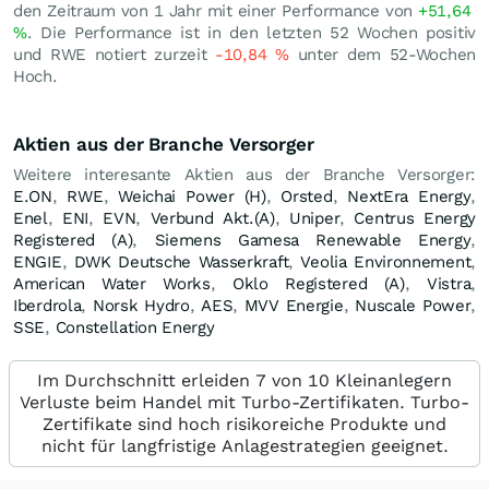
den Zeitraum von 1 Jahr mit einer Performance von
+51,64
%
. Die Performance ist in den letzten 52 Wochen positiv
und RWE notiert zurzeit
-10,84
%
unter dem 52-Wochen
Hoch.
Aktien aus der Branche Versorger
Weitere interesante Aktien aus der Branche Versorger:
E.ON
,
RWE
,
Weichai Power (H)
,
Orsted
,
NextEra Energy
,
Enel
,
ENI
,
EVN
,
Verbund Akt.(A)
,
Uniper
,
Centrus Energy
Registered (A)
,
Siemens Gamesa Renewable Energy
,
ENGIE
,
DWK Deutsche Wasserkraft
,
Veolia Environnement
,
American Water Works
,
Oklo Registered (A)
,
Vistra
,
Iberdrola
,
Norsk Hydro
,
AES
,
MVV Energie
,
Nuscale Power
,
SSE
,
Constellation Energy
Im Durchschnitt erleiden 7 von 10 Kleinanlegern
Verluste beim Handel mit Turbo-Zertifikaten. Turbo-
Zertifikate sind hoch risikoreiche Produkte und
nicht für langfristige Anlagestrategien geeignet.