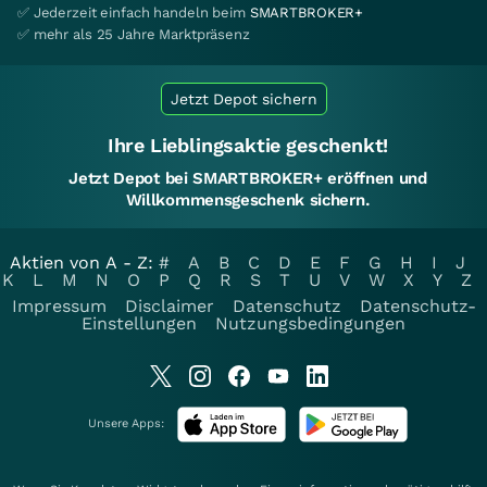
✅ Jederzeit einfach handeln beim
SMARTBROKER+
✅ mehr als 25 Jahre Marktpräsenz
Jetzt Depot sichern
Ihre Lieblingsaktie geschenkt!
Jetzt Depot bei SMARTBROKER+ eröffnen und
Willkommensgeschenk sichern.
Aktien von A - Z:
#
A
B
C
D
E
F
G
H
I
J
K
L
M
N
O
P
Q
R
S
T
U
V
W
X
Y
Z
Impressum
Disclaimer
Datenschutz
Datenschutz-
Einstellungen
Nutzungsbedingungen
Unsere Apps: