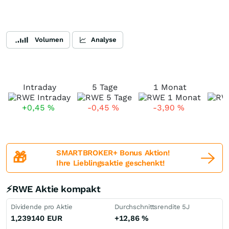
Volumen
Analyse
Intraday
5 Tage
1 Monat
+0,45
%
-0,45
%
-3,90
%
-
SMARTBROKER+ Bonus Aktion!
🎁
Ihre Lieblingsaktie geschenkt!
⚡RWE Aktie kompakt
Dividende pro Aktie
Durchschnittsrendite 5J
1,239140
EUR
+12,86
%