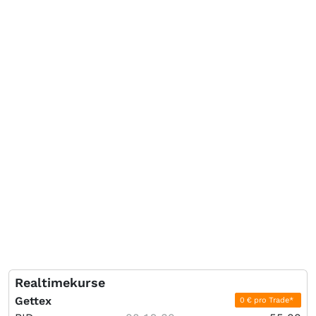
Realtimekurse
Gettex
0 € pro Trade*