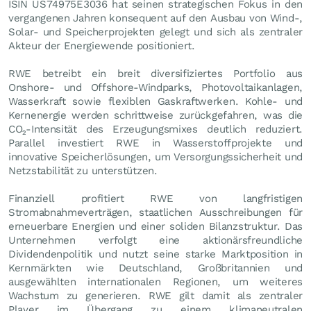
ISIN US74975E3036 hat seinen strategischen Fokus in den
vergangenen Jahren konsequent auf den Ausbau von Wind-,
Solar- und Speicherprojekten gelegt und sich als zentraler
Akteur der Energiewende positioniert.
RWE betreibt ein breit diversifiziertes Portfolio aus
Onshore- und Offshore-Windparks, Photovoltaikanlagen,
Wasserkraft sowie flexiblen Gaskraftwerken. Kohle- und
Kernenergie werden schrittweise zurückgefahren, was die
CO₂-Intensität des Erzeugungsmixes deutlich reduziert.
Parallel investiert RWE in Wasserstoffprojekte und
innovative Speicherlösungen, um Versorgungssicherheit und
Netzstabilität zu unterstützen.
Finanziell profitiert RWE von langfristigen
Stromabnahmeverträgen, staatlichen Ausschreibungen für
erneuerbare Energien und einer soliden Bilanzstruktur. Das
Unternehmen verfolgt eine aktionärsfreundliche
Dividendenpolitik und nutzt seine starke Marktposition in
Kernmärkten wie Deutschland, Großbritannien und
ausgewählten internationalen Regionen, um weiteres
Wachstum zu generieren. RWE gilt damit als zentraler
Player im Übergang zu einem klimaneutralen