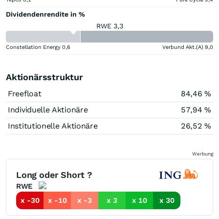
Dividendenrendite in %
RWE 3,3
Constellation Energy
0,6
Verbund Akt.(A)
9,0
Aktionärsstruktur
Freefloat
84,46 %
Individuelle Aktionäre
57,94 %
Institutionelle Aktionäre
26,52 %
Werbung
Long oder Short ?
RWE
x -30
x -10
x -3
x 3
x 10
x 30