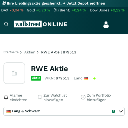
🎁 Ihre Lieblingsaktie geschenkt.
→ Jetzt Depot eröffnen
DAX
-0,04
%
Gold
+0,20
%
Öl (Brent)
+0,24
%
Dow Jones
+0,12
%
Aktien
RWE Aktie | 879513
Startseite
RWE Aktie
Aktie
WKN:
879513
Land
Alarme
Zur Watchlist
Zum Portfolio
einrichten
hinzufügen
hinzufügen
Lang & Schwarz