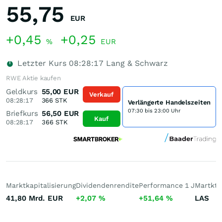
55,75
EUR
+0,45
+0,25
%
EUR
Letzter Kurs
08:28:17
Lang & Schwarz
RWE Aktie kaufen
Geldkurs
55,00
EUR
Verkauf
08:28:17
366
STK
Verlängerte Handelszeiten
07:30 bis 23:00 Uhr
Briefkurs
56,50
EUR
Kauf
08:28:17
366
STK
Marktkapitalisierung
Dividendenrendite
Performance 1 J
Martktp
41,80 Mrd.
EUR
+2,07
%
+51,64
%
LAS