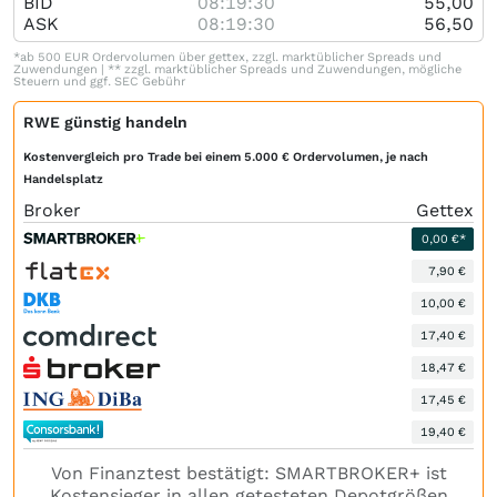
BID
08:19:30
55,00
ASK
08:19:30
56,50
*ab 500 EUR Ordervolumen über gettex, zzgl. marktüblicher Spreads und
Zuwendungen | ** zzgl. marktüblicher Spreads und Zuwendungen, mögliche
Steuern und ggf. SEC Gebühr
RWE günstig handeln
Kostenvergleich pro Trade bei einem 5.000 € Ordervolumen, je nach
Handelsplatz
Broker
Gettex
0,00 €*
7,90 €
10,00 €
17,40 €
18,47 €
17,45 €
19,40 €
Von Finanztest bestätigt: SMARTBROKER+ ist
Kostensieger in allen getesteten Depotgrößen