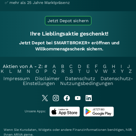
✅ mehr als 25 Jahre Marktpräsenz
Jetzt Depot sichern
Ihre Lieblingsaktie geschenkt!
Jetzt Depot bei SMARTBROKER+ eröffnen und
Willkommensgeschenk sichern.
Aktien von A - Z:
#
A
B
C
D
E
F
G
H
I
J
K
L
M
N
O
P
Q
R
S
T
U
V
W
X
Y
Z
Impressum
Disclaimer
Datenschutz
Datenschutz-
Einstellungen
Nutzungsbedingungen
Unsere Apps:
Wenn Sie Kursdaten, Widgets oder andere Finanzinformationen benötigen, hilft
Ihnen
ARIVA
gerne.