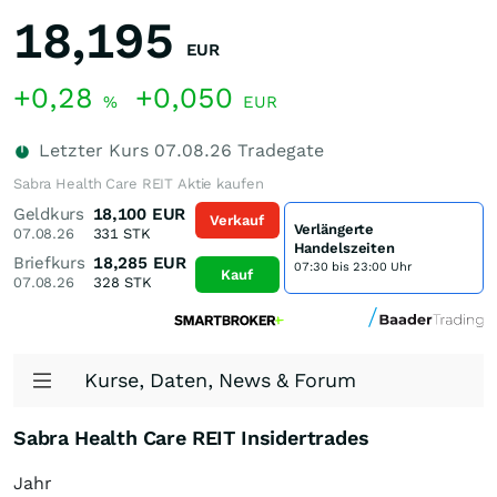
18,195
EUR
+0,28
+0,050
%
EUR
Letzter Kurs
07.08.26
Tradegate
Sabra Health Care REIT Aktie kaufen
Geldkurs
18,100
EUR
Verkauf
Verlängerte
07.08.26
331
STK
Handelszeiten
Briefkurs
18,285
EUR
07:30 bis 23:00 Uhr
Kauf
07.08.26
328
STK
Kurse, Daten, News & Forum
Sabra Health Care REIT Insidertrades
Jahr