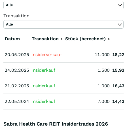
Alle
Transaktion
Alle
Datum
Transaktion
Stück (berechnet)
K
20.05.2025
20.05.2025
Insiderverkauf
11.000
18,22
24.02.2025
24.02.2025
Insiderkauf
1.500
15,92
21.02.2025
21.02.2025
Insiderkauf
1.000
16,43
22.05.2024
22.05.2024
Insiderkauf
7.000
14,43
Sabra Health Care REIT Insidertrades
2026