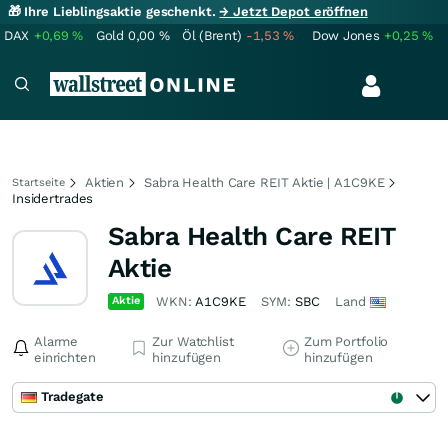
🎁 Ihre Lieblingsaktie geschenkt.
→ Jetzt Depot eröffnen
DAX
+0,69
%
Gold
0,00
%
Öl (Brent)
-1,53
%
Dow Jones
+0,25
%
Aktien
Sabra Health Care REIT Aktie | A1C9KE
Startseite
Insidertrades
Sabra Health Care REIT
Aktie
Aktie
WKN:
A1C9KE
SYM:
SBC
Land
Alarme
Zur Watchlist
Zum Portfolio
einrichten
hinzufügen
hinzufügen
Tradegate