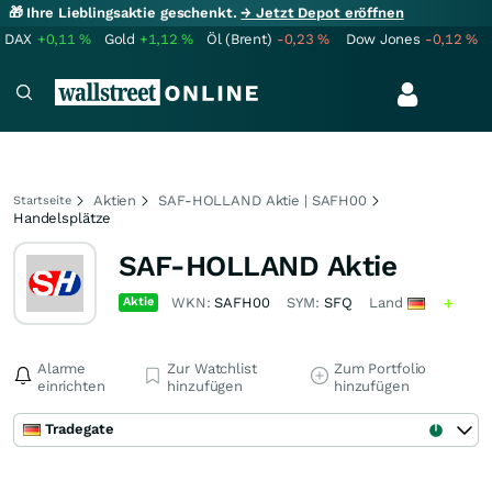
🎁 Ihre Lieblingsaktie geschenkt.
→ Jetzt Depot eröffnen
DAX
+0,11
%
Gold
+1,12
%
Öl (Brent)
-0,23
%
Dow Jones
-0,12
%
Aktien
SAF-HOLLAND Aktie | SAFH00
Startseite
Handelsplätze
SAF-HOLLAND Aktie
Aktie
WKN:
SAFH00
SYM:
SFQ
Land
Alarme
Zur Watchlist
Zum Portfolio
einrichten
hinzufügen
hinzufügen
Tradegate