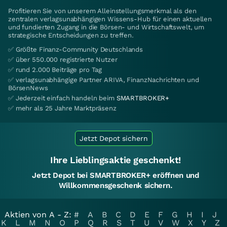
Profitieren Sie von unserem Alleinstellungsmerkmal als den
zentralen verlagsunabhängigen Wissens-Hub für einen aktuellen
und fundierten Zugang in die Börsen- und Wirtschaftswelt, um
strategische Entscheidungen zu treffen.
✅ Größte Finanz-Community Deutschlands
✅ über 550.000 registrierte Nutzer
✅ rund 2.000 Beiträge pro Tag
✅ verlagsunabhängige Partner ARIVA, FinanzNachrichten und
BörsenNews
✅ Jederzeit einfach handeln beim
SMARTBROKER+
✅ mehr als 25 Jahre Marktpräsenz
Jetzt Depot sichern
Ihre Lieblingsaktie geschenkt!
Jetzt Depot bei SMARTBROKER+ eröffnen und
Willkommensgeschenk sichern.
Aktien von A - Z:
#
A
B
C
D
E
F
G
H
I
J
K
L
M
N
O
P
Q
R
S
T
U
V
W
X
Y
Z