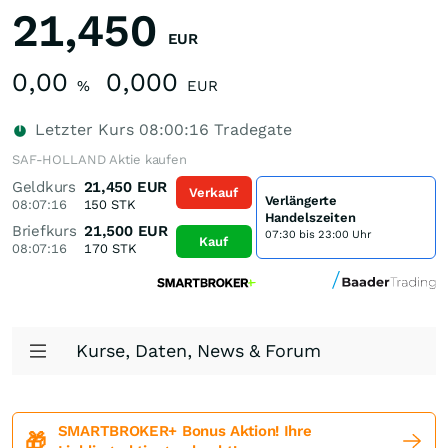
21,450
EUR
0,00
0,000
%
EUR
Letzter Kurs
08:00:16
Tradegate
SAF-HOLLAND Aktie kaufen
Geldkurs
21,450
EUR
Verkauf
Verlängerte
08:07:16
150
STK
Handelszeiten
Briefkurs
21,500
EUR
07:30 bis 23:00 Uhr
Kauf
08:07:16
170
STK
Kurse, Daten, News & Forum
SMARTBROKER+ Bonus Aktion! Ihre
🎁