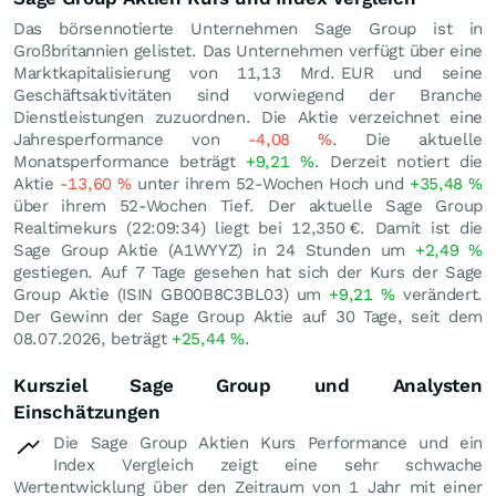
Das börsennotierte Unternehmen Sage Group ist in
Großbritannien gelistet. Das Unternehmen verfügt über eine
Marktkapitalisierung von 11,13 Mrd.
EUR
und seine
Geschäftsaktivitäten sind vorwiegend der Branche
Dienstleistungen zuzuordnen. Die Aktie verzeichnet eine
Jahresperformance von
-4,08
%
. Die aktuelle
Monatsperformance beträgt
+9,21
%
. Derzeit notiert die
Aktie
-13,60
%
unter ihrem 52-Wochen Hoch und
+35,48
%
über ihrem 52-Wochen Tief. Der aktuelle Sage Group
Realtimekurs (22:09:34) liegt bei 12,350
€
. Damit ist die
Sage Group Aktie (A1WYYZ) in 24 Stunden um
+2,49
%
gestiegen. Auf 7 Tage gesehen hat sich der Kurs der Sage
Group Aktie (ISIN GB00B8C3BL03) um
+9,21
%
verändert.
Der Gewinn der Sage Group Aktie auf 30 Tage, seit dem
08.07.2026, beträgt
+25,44
%
.
Kursziel Sage Group und Analysten
Einschätzungen
Die Sage Group Aktien Kurs Performance und ein
Index Vergleich zeigt eine sehr schwache
Wertentwicklung über den Zeitraum von 1 Jahr mit einer