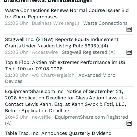
Waste Connections Renews Normal Course Issuer Bid
for Share Repurchases
22:05 Uhr · Business Wire (engl.) ·
Waste Connections
Stagwell Inc. (STGW) Reports Equity Inducement
Grants Under Nasdaq Listing Rule 5635(c)(4)
22:05 Uhr · Accesswire ·
Stagwell Registered (A)
Top & Flop: Aktien mit extremer Performance im US
Tech 100 am 07.08.2026
21:30 Uhr · wO Chartvergleich ·
Advanced Micro
Devices
EquipmentShare.com Inc. Notice of September 21,
2026 Application Deadline for Class Action Lawsuit -
Contact Lewis Kahn, Esq. at Kahn Swick & Foti, LLC,
Before Application Deadline
20:45 Uhr · newsfile ·
EquipmentShare.com Registred
(A)
Table Trac, Inc. Announces Quarterly Dividend