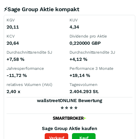
⚡Sage Group Aktie kompakt
KGV
KUV
20,11
4,34
KCV
Dividende pro Aktie
20,64
0,220000
GBP
Durchschnittsrendite 5J
Durchschnittsrendite 3J
+7,58
%
+4,12
%
Jahresperformance
Performance 3 Monate
-11,72
%
+19,14
%
relatives Volumen (rVol)
Tagesvolumen
2,40
x
2.404.293 St.
wallstreetONLINE Bewertung
⭐
⭐
⭐
⭐
Sage Group
Aktie kaufen
Verkauf
Kauf