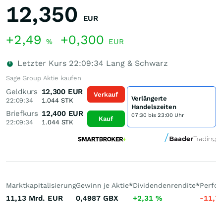
12,350
EUR
+2,49
+0,300
%
EUR
Letzter Kurs
22:09:34
Lang & Schwarz
Sage Group Aktie kaufen
Geldkurs
12,300
EUR
Verkauf
Verlängerte
22:09:34
1.044
STK
Handelszeiten
Briefkurs
12,400
EUR
07:30 bis 23:00 Uhr
Kauf
22:09:34
1.044
STK
Marktkapitalisierung
Gewinn je Aktie
*
Dividendenrendite
*
Perfo
11,13 Mrd.
EUR
0,4987
GBX
+2,31
%
-11,7