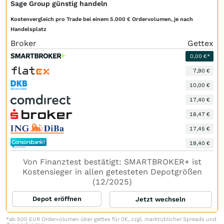
Sage Group günstig handeln
Kostenvergleich pro Trade bei einem 5.000 € Ordervolumen, je nach
Handelsplatz
Broker
Gettex
0,00 €*
7,90 €
10,00 €
17,40 €
18,47 €
17,45 €
19,40 €
Von Finanztest bestätigt: SMARTBROKER+ ist
Kostensieger in allen getesteten Depotgrößen
(12/2025)
Depot eröffnen
Jetzt wechseln
*ab 500 EUR Ordervolumen über gettex für 0€, zzgl. marktüblicher Spreads und