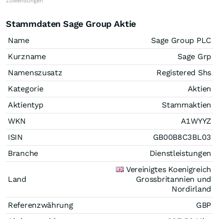
Zuwendungen
Stammdaten Sage Group Aktie
Name
Sage Group PLC
Kurzname
Sage Grp
Namenszusatz
Registered Shs
Kategorie
Aktien
Aktientyp
Stammaktien
WKN
A1WYYZ
ISIN
GB00B8C3BL03
Branche
Dienstleistungen
Vereinigtes Koenigreich
Land
Grossbritannien und
Nordirland
Referenzwährung
GBP