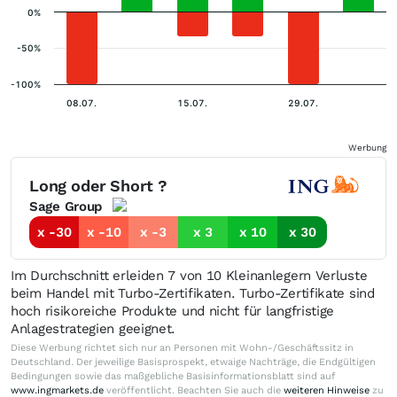
0%
-50%
-100%
08.07.
15.07.
29.07.
Werbung
Long oder Short ?
Sage Group
x -30
x -10
x -3
x 3
x 10
x 30
Im Durchschnitt erleiden 7 von 10 Kleinanlegern Verluste
beim Handel mit Turbo-Zertifikaten. Turbo-Zertifikate sind
hoch risikoreiche Produkte und nicht für langfristige
Anlagestrategien geeignet.
Diese Werbung richtet sich nur an Personen mit Wohn-/Geschäftssitz in
Deutschland. Der jeweilige Basisprospekt, etwaige Nachträge, die Endgültigen
Bedingungen sowie das maßgebliche Basisinformationsblatt sind auf
www.ingmarkets.de
veröffentlicht. Beachten Sie auch die
weiteren Hinweise
zu