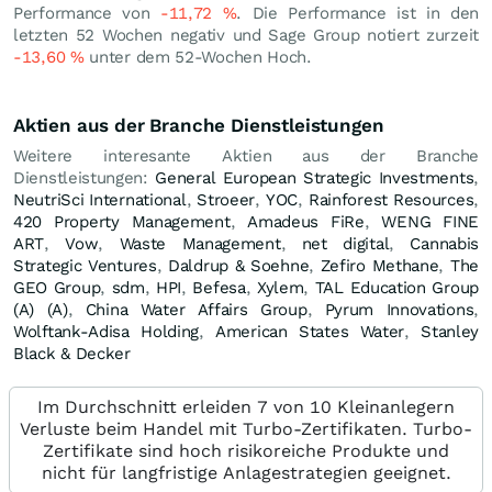
Performance von
-11,72
%
. Die Performance ist in den
letzten 52 Wochen negativ und Sage Group notiert zurzeit
-13,60
%
unter dem 52-Wochen Hoch.
Aktien aus der Branche Dienstleistungen
Weitere interesante Aktien aus der Branche
Dienstleistungen:
General European Strategic Investments
,
NeutriSci International
,
Stroeer
,
YOC
,
Rainforest Resources
,
420 Property Management
,
Amadeus FiRe
,
WENG FINE
ART
,
Vow
,
Waste Management
,
net digital
,
Cannabis
Strategic Ventures
,
Daldrup & Soehne
,
Zefiro Methane
,
The
GEO Group
,
sdm
,
HPI
,
Befesa
,
Xylem
,
TAL Education Group
(A) (A)
,
China Water Affairs Group
,
Pyrum Innovations
,
Wolftank-Adisa Holding
,
American States Water
,
Stanley
Black & Decker
Im Durchschnitt erleiden 7 von 10 Kleinanlegern
Verluste beim Handel mit Turbo-Zertifikaten. Turbo-
Zertifikate sind hoch risikoreiche Produkte und
nicht für langfristige Anlagestrategien geeignet.