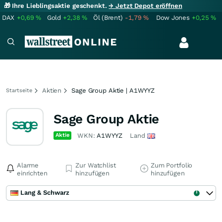
🎁 Ihre Lieblingsaktie geschenkt.
→ Jetzt Depot eröffnen
DAX
+0,69
%
Gold
+2,38
%
Öl (Brent)
-1,79
%
Dow Jones
+0,25
%
Aktien
Sage Group Aktie | A1WYYZ
Startseite
Sage Group Aktie
Aktie
WKN:
A1WYYZ
Land
Alarme
Zur Watchlist
Zum Portfolio
einrichten
hinzufügen
hinzufügen
Lang & Schwarz