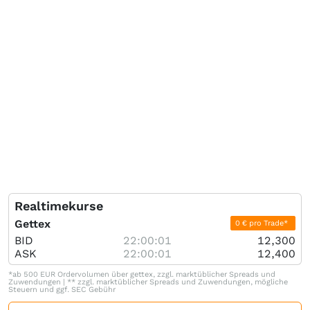
Realtimekurse
Gettex
0 € pro Trade*
BID
22:00:01
12,300
ASK
22:00:01
12,400
*ab 500 EUR Ordervolumen über gettex, zzgl. marktüblicher Spreads und
Zuwendungen | ** zzgl. marktüblicher Spreads und Zuwendungen, mögliche
Steuern und ggf. SEC Gebühr