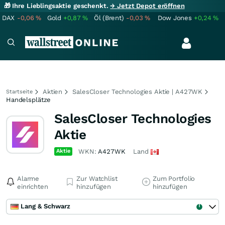
🎁 Ihre Lieblingsaktie geschenkt.
→ Jetzt Depot eröffnen
DAX
-0,06
%
Gold
+0,87
%
Öl (Brent)
-0,03
%
Dow Jones
+0,24
%
Aktien
SalesCloser Technologies Aktie | A427WK
Startseite
Handelsplätze
SalesCloser Technologies
Aktie
Aktie
WKN:
A427WK
Land
Alarme
Zur Watchlist
Zum Portfolio
einrichten
hinzufügen
hinzufügen
Lang & Schwarz