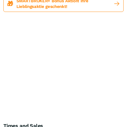
SMARTBROKER+ Bonus Aktion! Ihre
🎁
Lieblingsaktie geschenkt!
Times and Sales