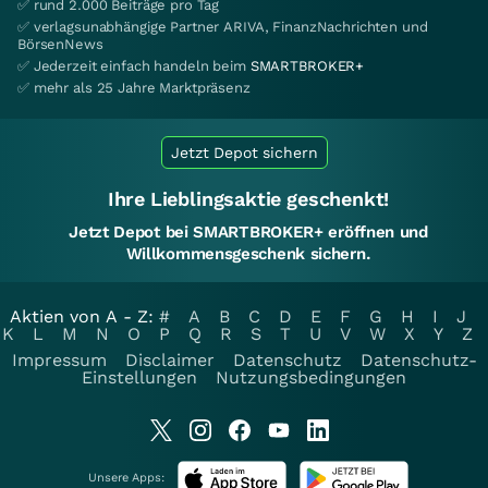
✅ rund 2.000 Beiträge pro Tag
✅ verlagsunabhängige Partner ARIVA, FinanzNachrichten und
BörsenNews
✅ Jederzeit einfach handeln beim
SMARTBROKER+
✅ mehr als 25 Jahre Marktpräsenz
Jetzt Depot sichern
Ihre Lieblingsaktie geschenkt!
Jetzt Depot bei SMARTBROKER+ eröffnen und
Willkommensgeschenk sichern.
Aktien von A - Z:
#
A
B
C
D
E
F
G
H
I
J
K
L
M
N
O
P
Q
R
S
T
U
V
W
X
Y
Z
Impressum
Disclaimer
Datenschutz
Datenschutz-
Einstellungen
Nutzungsbedingungen
Unsere Apps: