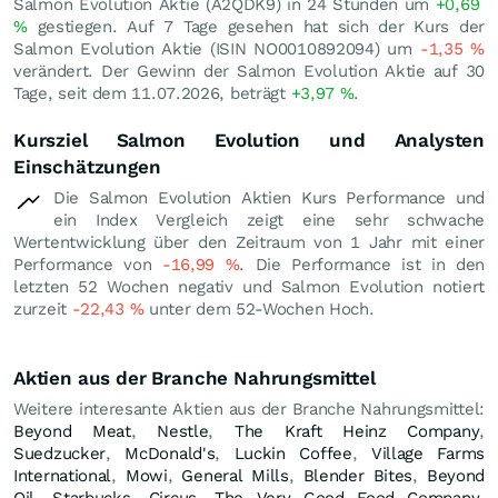
Salmon Evolution Aktie (A2QDK9) in 24 Stunden um
+0,69
%
gestiegen. Auf 7 Tage gesehen hat sich der Kurs der
Salmon Evolution Aktie (ISIN NO0010892094) um
-1,35
%
verändert. Der Gewinn der Salmon Evolution Aktie auf 30
Tage, seit dem 11.07.2026, beträgt
+3,97
%
.
Kursziel Salmon Evolution und Analysten
Einschätzungen
Die Salmon Evolution Aktien Kurs Performance und
ein Index Vergleich zeigt eine sehr schwache
Wertentwicklung über den Zeitraum von 1 Jahr mit einer
Performance von
-16,99
%
. Die Performance ist in den
letzten 52 Wochen negativ und Salmon Evolution notiert
zurzeit
-22,43
%
unter dem 52-Wochen Hoch.
Aktien aus der Branche Nahrungsmittel
Weitere interesante Aktien aus der Branche Nahrungsmittel:
Beyond Meat
,
Nestle
,
The Kraft Heinz Company
,
Suedzucker
,
McDonald's
,
Luckin Coffee
,
Village Farms
International
,
Mowi
,
General Mills
,
Blender Bites
,
Beyond
Oil
,
Starbucks
,
Circus
,
The Very Good Food Company
,