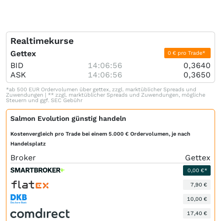
Realtimekurse
Gettex
0 € pro Trade*
BID
14:06:56
0,3640
ASK
14:06:56
0,3650
*ab 500 EUR Ordervolumen über gettex, zzgl. marktüblicher Spreads und
Zuwendungen | ** zzgl. marktüblicher Spreads und Zuwendungen, mögliche
Steuern und ggf. SEC Gebühr
Salmon Evolution günstig handeln
Kostenvergleich pro Trade bei einem 5.000 € Ordervolumen, je nach
Handelsplatz
Broker
Gettex
0,00 €*
7,90 €
10,00 €
17,40 €