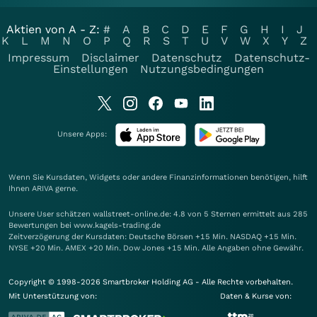
Aktien von A - Z:
#
A
B
C
D
E
F
G
H
I
J
K
L
M
N
O
P
Q
R
S
T
U
V
W
X
Y
Z
Impressum
Disclaimer
Datenschutz
Datenschutz-
Einstellungen
Nutzungsbedingungen
Unsere Apps:
Wenn Sie Kursdaten, Widgets oder andere Finanzinformationen benötigen, hilft
Ihnen
ARIVA
gerne.
Unsere User schätzen wallstreet-online.de: 4.8 von 5 Sternen ermittelt aus 285
Bewertungen bei www.kagels-trading.de
Zeitverzögerung der Kursdaten: Deutsche Börsen +15 Min. NASDAQ +15 Min.
NYSE +20 Min. AMEX +20 Min. Dow Jones +15 Min. Alle Angaben ohne Gewähr.
Copyright © 1998-2026 Smartbroker Holding AG - Alle Rechte vorbehalten.
Mit Unterstützung von:
Daten & Kurse von: