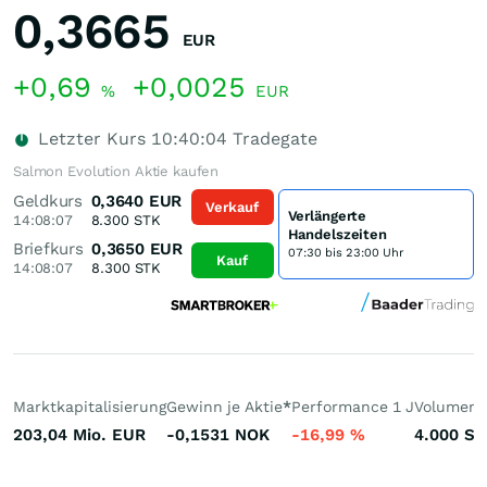
0,3665
EUR
+0,69
+0,0025
%
EUR
Letzter Kurs
10:40:04
Tradegate
Salmon Evolution Aktie kaufen
Geldkurs
0,3640
EUR
Verkauf
Verlängerte
14:08:07
8.300
STK
Handelszeiten
Briefkurs
0,3650
EUR
07:30 bis 23:00 Uhr
Kauf
14:08:07
8.300
STK
Marktkapitalisierung
Gewinn je Aktie
*
Performance 1 J
Volumen 
203,04 Mio.
EUR
-0,1531
NOK
-16,99
%
4.000
St.