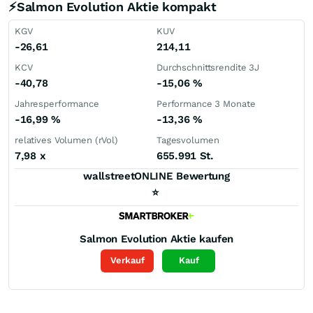
⚡Salmon Evolution Aktie kompakt
KGV
KUV
-26,61
214,11
KCV
Durchschnittsrendite 3J
-40,78
-15,06
%
Jahresperformance
Performance 3 Monate
-16,99
%
-13,36
%
relatives Volumen (rVol)
Tagesvolumen
7,98
x
655.991 St.
wallstreetONLINE Bewertung
⭐
Salmon Evolution
Aktie kaufen
Verkauf
Kauf