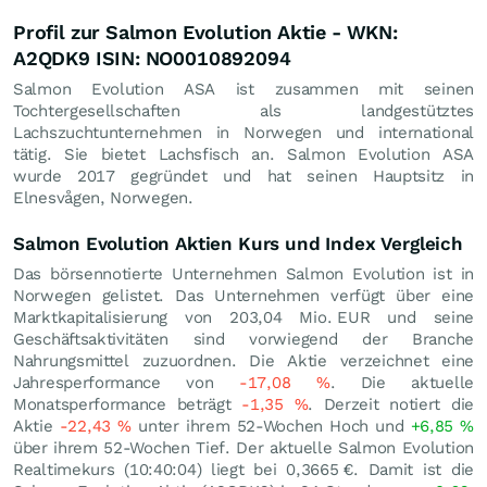
Profil zur Salmon Evolution Aktie - WKN:
A2QDK9 ISIN: NO0010892094
Salmon Evolution ASA ist zusammen mit seinen
Tochtergesellschaften als landgestütztes
Lachszuchtunternehmen in Norwegen und international
tätig. Sie bietet Lachsfisch an. Salmon Evolution ASA
wurde 2017 gegründet und hat seinen Hauptsitz in
Elnesvågen, Norwegen.
Salmon Evolution Aktien Kurs und Index Vergleich
Das börsennotierte Unternehmen Salmon Evolution ist in
Norwegen gelistet. Das Unternehmen verfügt über eine
Marktkapitalisierung von 203,04 Mio.
EUR
und seine
Geschäftsaktivitäten sind vorwiegend der Branche
Nahrungsmittel zuzuordnen. Die Aktie verzeichnet eine
Jahresperformance von
-17,08
%
. Die aktuelle
Monatsperformance beträgt
-1,35
%
. Derzeit notiert die
Aktie
-22,43
%
unter ihrem 52-Wochen Hoch und
+6,85
%
über ihrem 52-Wochen Tief. Der aktuelle Salmon Evolution
Realtimekurs (10:40:04) liegt bei 0,3665
€
. Damit ist die