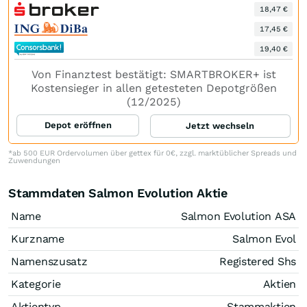
18,47 €
17,45 €
19,40 €
Von Finanztest bestätigt: SMARTBROKER+ ist
Kostensieger in allen getesteten Depotgrößen
(12/2025)
Depot eröffnen
Jetzt wechseln
*ab 500 EUR Ordervolumen über gettex für 0€, zzgl. marktüblicher Spreads und
Zuwendungen
Stammdaten Salmon Evolution Aktie
Name
Salmon Evolution ASA
Kurzname
Salmon Evol
Namenszusatz
Registered Shs
Kategorie
Aktien
Aktientyp
Stammaktien