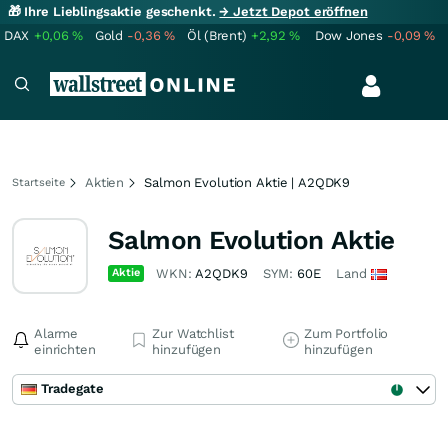
🎁 Ihre Lieblingsaktie geschenkt.
→ Jetzt Depot eröffnen
DAX
+0,06
%
Gold
-0,36
%
Öl (Brent)
+2,92
%
Dow Jones
-0,09
%
Aktien
Salmon Evolution Aktie | A2QDK9
Startseite
Salmon Evolution Aktie
Aktie
WKN:
A2QDK9
SYM:
60E
Land
Alarme
Zur Watchlist
Zum Portfolio
einrichten
hinzufügen
hinzufügen
Tradegate