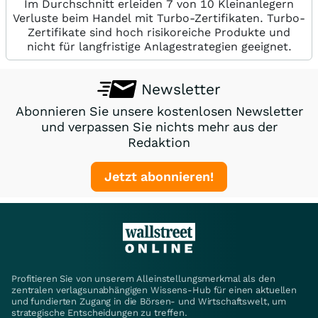
Im Durchschnitt erleiden 7 von 10 Kleinanlegern
Verluste beim Handel mit Turbo-Zertifikaten. Turbo-
Zertifikate sind hoch risikoreiche Produkte und
nicht für langfristige Anlagestrategien geeignet.
Newsletter
Abonnieren Sie unsere kostenlosen Newsletter
und verpassen Sie nichts mehr aus der
Redaktion
Jetzt abonnieren!
Profitieren Sie von unserem Alleinstellungsmerkmal als den
zentralen verlagsunabhängigen Wissens-Hub für einen aktuellen
und fundierten Zugang in die Börsen- und Wirtschaftswelt, um
strategische Entscheidungen zu treffen.