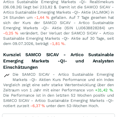
Artico Sustainable Emerging Markets -QI- Realtimekurs
(
06.08.26
) liegt bei 233,82
$
. Damit ist die SAMCO SICAV -
Artico Sustainable Emerging Markets -QI- Aktie (A1JM0K) in
24 Stunden um
-1,44
%
gefallen. Auf 7 Tage gesehen hat
sich der Kurs der SAMCO SICAV - Artico Sustainable
Emerging Markets -QI- Aktie (ISIN LU0638828284) um
-0,25
%
verändert. Der Verlust der SAMCO SICAV - Artico
Sustainable Emerging Markets -QI- Aktie auf 30 Tage, seit
dem 09.07.2026, beträgt
-1,81
%
.
Kursziel SAMCO SICAV - Artico Sustainable
Emerging Markets -QI- und Analysten
Einschätzungen
Die SAMCO SICAV - Artico Sustainable Emerging
Markets -QI- Aktien Kurs Performance und ein Index
Vergleich zeigt eine sehr starke Wertentwicklung über den
Zeitraum von 1 Jahr mit einer Performance von
+31,42
%
.
Die Performance ist in den letzten 52 Wochen positiv und
SAMCO SICAV - Artico Sustainable Emerging Markets -QI-
notiert zurzeit
-6,37
%
unter dem 52-Wochen Hoch.