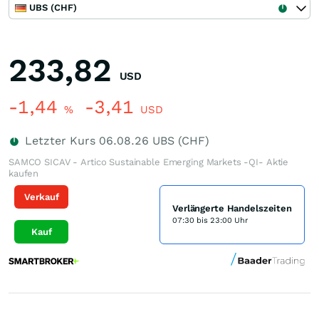
UBS (CHF)
233,82
USD
-1,44
-3,41
%
USD
Letzter Kurs
06.08.26
UBS (CHF)
SAMCO SICAV - Artico Sustainable Emerging Markets -QI- Aktie
kaufen
Verkauf
Verlängerte Handelszeiten
07:30 bis 23:00 Uhr
Kauf