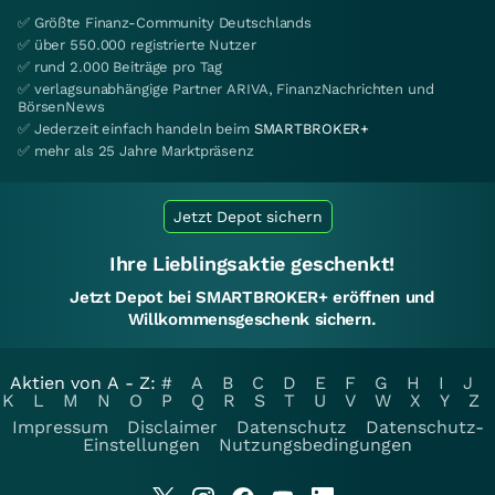
✅ Größte Finanz-Community Deutschlands
✅ über 550.000 registrierte Nutzer
✅ rund 2.000 Beiträge pro Tag
✅ verlagsunabhängige Partner ARIVA, FinanzNachrichten und
BörsenNews
✅ Jederzeit einfach handeln beim
SMARTBROKER+
✅ mehr als 25 Jahre Marktpräsenz
Jetzt Depot sichern
Ihre Lieblingsaktie geschenkt!
Jetzt Depot bei SMARTBROKER+ eröffnen und
Willkommensgeschenk sichern.
Aktien von A - Z:
#
A
B
C
D
E
F
G
H
I
J
K
L
M
N
O
P
Q
R
S
T
U
V
W
X
Y
Z
Impressum
Disclaimer
Datenschutz
Datenschutz-
Einstellungen
Nutzungsbedingungen