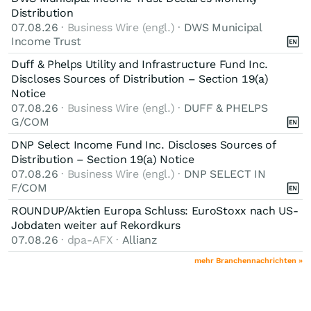
Distribution
07.08.26
· Business Wire (engl.) ·
DWS Municipal
Income Trust
Duff & Phelps Utility and Infrastructure Fund Inc.
Discloses Sources of Distribution – Section 19(a)
Notice
07.08.26
· Business Wire (engl.) ·
DUFF & PHELPS
G/COM
DNP Select Income Fund Inc. Discloses Sources of
Distribution – Section 19(a) Notice
07.08.26
· Business Wire (engl.) ·
DNP SELECT IN
F/COM
ROUNDUP/Aktien Europa Schluss: EuroStoxx nach US-
Jobdaten weiter auf Rekordkurs
07.08.26
· dpa-AFX ·
Allianz
mehr Branchennachrichten »