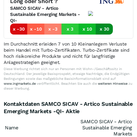
Long oder Short ?
SAMCO SICAV - Artico
Sustainable Emerging Markets -
QI-
x -30
x -10
x -3
x 3
x 10
x 30
Im Durchschnitt erleiden 7 von 10 Kleinanlegern Verluste
beim Handel mit Turbo-Zertifikaten. Turbo-Zertifikate sind
hoch risikoreiche Produkte und nicht für langfristige
Anlagestrategien geeignet.
Diese Werbung richtet sich nur an Personen mit Wohn-/Geschäftssitz in
Deutschland. Der jeweilige Basisprospekt, etwaige Nachträge, die Endgültigen
Bedingungen sowie das maßgebliche Basisinformationsblatt sind auf
www.ingmarkets.de
veröffentlicht. Beachten Sie auch die
weiteren Hinweise
zu
dieser Werbung.
Kontaktdaten SAMCO SICAV - Artico Sustainable
Emerging Markets -QI- Aktie
SAMCO SICAV - Artico
Name
Sustainable Emerging
Markets