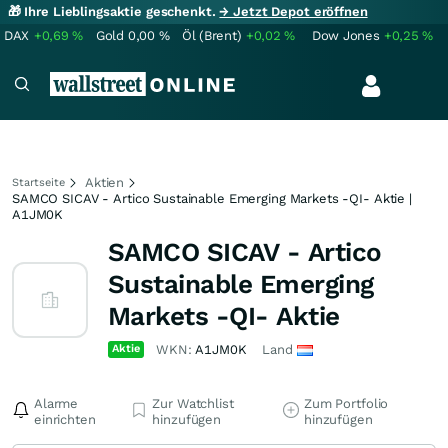
🎁 Ihre Lieblingsaktie geschenkt.
→ Jetzt Depot eröffnen
DAX
+0,69
%
Gold
0,00
%
Öl (Brent)
+0,02
%
Dow Jones
+0,25
%
Aktien
Startseite
SAMCO SICAV - Artico Sustainable Emerging Markets -QI- Aktie |
A1JM0K
SAMCO SICAV - Artico
Sustainable Emerging
Markets -QI- Aktie
Aktie
WKN:
A1JM0K
Land
Alarme
Zur Watchlist
Zum Portfolio
einrichten
hinzufügen
hinzufügen