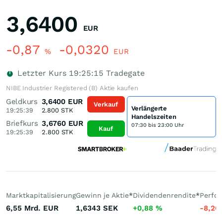
3,6400
EUR
-0,87
-0,0320
%
EUR
Letzter Kurs
19:25:15
Tradegate
NIBE Industrier Registered (B) Aktie kaufen
Geldkurs
3,6400
EUR
Verkauf
Verlängerte
19:25:39
2.800
STK
Handelszeiten
Briefkurs
3,6760
EUR
07:30 bis 23:00 Uhr
Kauf
19:25:39
2.800
STK
Marktkapitalisierung
Gewinn je Aktie
*
Dividendenrendite
*
Perfo
6,55 Mrd.
EUR
1,6343
SEK
+0,88
%
-8,26