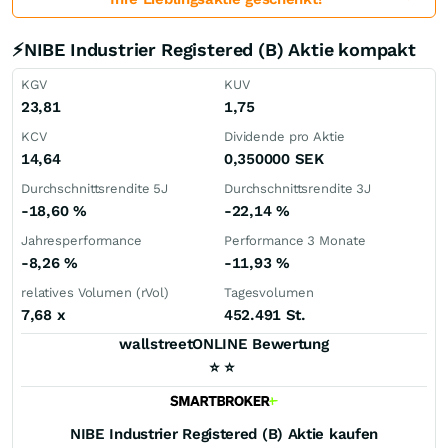
⚡NIBE Industrier Registered (B) Aktie kompakt
KGV
KUV
23,81
1,75
KCV
Dividende pro Aktie
14,64
0,350000
SEK
Durchschnittsrendite 5J
Durchschnittsrendite 3J
-18,60
%
-22,14
%
Jahresperformance
Performance 3 Monate
-8,26
%
-11,93
%
relatives Volumen (rVol)
Tagesvolumen
7,68
x
452.491 St.
wallstreetONLINE Bewertung
⭐
⭐
NIBE Industrier Registered (B)
Aktie kaufen