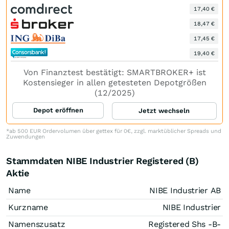
17,40 €
18,47 €
17,45 €
19,40 €
Von Finanztest bestätigt: SMARTBROKER+ ist
Kostensieger in allen getesteten Depotgrößen
(12/2025)
Depot eröffnen
Jetzt wechseln
*ab 500 EUR Ordervolumen über gettex für 0€, zzgl. marktüblicher Spreads und
Zuwendungen
Stammdaten NIBE Industrier Registered (B)
Aktie
Name
NIBE Industrier AB
Kurzname
NIBE Industrier
Namenszusatz
Registered Shs -B-