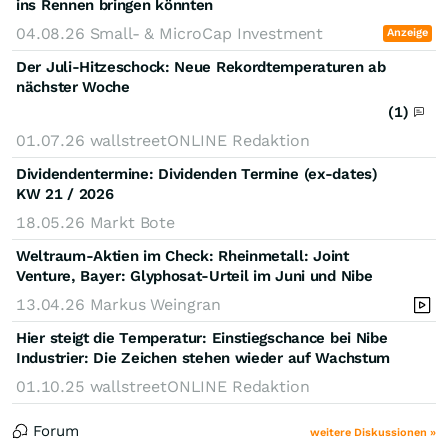
ins Rennen bringen könnten
04.08.26
Small- & MicroCap Investment
Anzeige
Der Juli-Hitzeschock: Neue Rekordtemperaturen ab
nächster Woche
(1)
01.07.26
wallstreetONLINE Redaktion
Dividendentermine: Dividenden Termine (ex-dates)
KW 21 / 2026
18.05.26
Markt Bote
Weltraum-Aktien im Check: Rheinmetall: Joint
Venture, Bayer: Glyphosat-Urteil im Juni und Nibe
13.04.26
Markus Weingran
Hier steigt die Temperatur: Einstiegschance bei Nibe
Industrier: Die Zeichen stehen wieder auf Wachstum
01.10.25
wallstreetONLINE Redaktion
Forum
weitere Diskussionen »