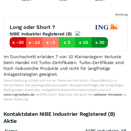
Werbung
Long oder Short ?
NIBE Industrier Registered (B)
x -30
x -10
x -3
x 3
x 10
x 30
Im Durchschnitt erleiden 7 von 10 Kleinanlegern Verluste
beim Handel mit Turbo-Zertifikaten. Turbo-Zertifikate sind
hoch risikoreiche Produkte und nicht für langfristige
Anlagestrategien geeignet.
Diese Werbung richtet sich nur an Personen mit Wohn-/Geschäftssitz in
Deutschland. Der jeweilige Basisprospekt, etwaige Nachträge, die Endgültigen
Bedingungen sowie das maßgebliche Basisinformationsblatt sind auf
www.ingmarkets.de
veröffentlicht. Beachten Sie auch die
weiteren Hinweise
zu
dieser Werbung.
Kontaktdaten NIBE Industrier Registered (B)
Aktie
Name
NIBE Industrier AB