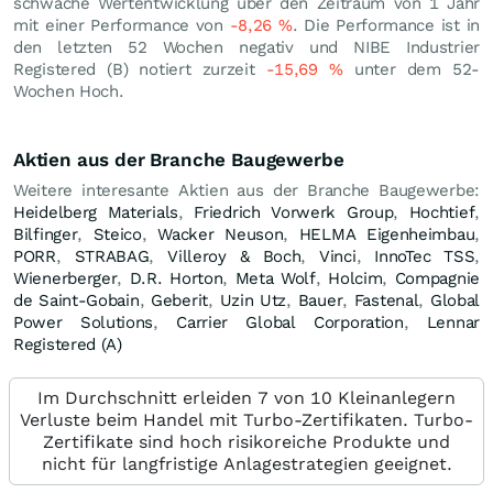
schwache Wertentwicklung über den Zeitraum von 1 Jahr
mit einer Performance von
-8,26
%
. Die Performance ist in
den letzten 52 Wochen negativ und NIBE Industrier
Registered (B) notiert zurzeit
-15,69
%
unter dem 52-
Wochen Hoch.
Aktien aus der Branche Baugewerbe
Weitere interesante Aktien aus der Branche Baugewerbe:
Heidelberg Materials
,
Friedrich Vorwerk Group
,
Hochtief
,
Bilfinger
,
Steico
,
Wacker Neuson
,
HELMA Eigenheimbau
,
PORR
,
STRABAG
,
Villeroy & Boch
,
Vinci
,
InnoTec TSS
,
Wienerberger
,
D.R. Horton
,
Meta Wolf
,
Holcim
,
Compagnie
de Saint-Gobain
,
Geberit
,
Uzin Utz
,
Bauer
,
Fastenal
,
Global
Power Solutions
,
Carrier Global Corporation
,
Lennar
Registered (A)
Im Durchschnitt erleiden 7 von 10 Kleinanlegern
Verluste beim Handel mit Turbo-Zertifikaten. Turbo-
Zertifikate sind hoch risikoreiche Produkte und
nicht für langfristige Anlagestrategien geeignet.