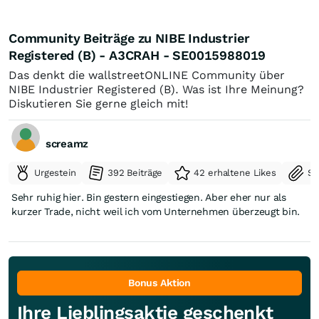
Community Beiträge zu NIBE Industrier
Registered (B) - A3CRAH - SE0015988019
Das denkt die wallstreetONLINE Community über
NIBE Industrier Registered (B). Was ist Ihre Meinung?
Diskutieren Sie gerne gleich mit!
screamz
Urgestein
392 Beiträge
42 erhaltene Likes
Se
Sehr ruhig hier. Bin gestern eingestiegen. Aber eher nur als
kurzer Trade, nicht weil ich vom Unternehmen überzeugt bin.
Bonus Aktion
Ihre Lieblingsaktie geschenkt