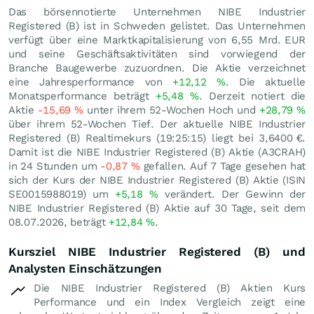
Das börsennotierte Unternehmen NIBE Industrier
Registered (B) ist in Schweden gelistet. Das Unternehmen
verfügt über eine Marktkapitalisierung von 6,55 Mrd.
EUR
und seine Geschäftsaktivitäten sind vorwiegend der
Branche Baugewerbe zuzuordnen. Die Aktie verzeichnet
eine Jahresperformance von
+12,12
%
. Die aktuelle
Monatsperformance beträgt
+5,48
%
. Derzeit notiert die
Aktie
-15,69
%
unter ihrem 52-Wochen Hoch und
+28,79
%
über ihrem 52-Wochen Tief. Der aktuelle NIBE Industrier
Registered (B) Realtimekurs (19:25:15) liegt bei 3,6400
€
.
Damit ist die NIBE Industrier Registered (B) Aktie (A3CRAH)
in 24 Stunden um
-0,87
%
gefallen. Auf 7 Tage gesehen hat
sich der Kurs der NIBE Industrier Registered (B) Aktie (ISIN
SE0015988019) um
+5,18
%
verändert. Der Gewinn der
NIBE Industrier Registered (B) Aktie auf 30 Tage, seit dem
08.07.2026, beträgt
+12,84
%
.
Kursziel NIBE Industrier Registered (B) und
Analysten Einschätzungen
Die NIBE Industrier Registered (B) Aktien Kurs
Performance und ein Index Vergleich zeigt eine