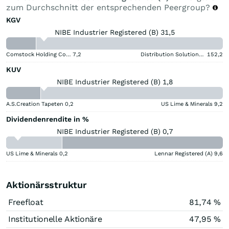
zum Durchschnitt der entsprechenden Peergroup?
KGV
NIBE Industrier Registered (B) 31,5
Comstock Holding Companies Registered (A)
7,2
Distribution Solutions Group
152,2
KUV
NIBE Industrier Registered (B) 1,8
A.S.Creation Tapeten
0,2
US Lime & Minerals
9,2
Dividendenrendite in %
NIBE Industrier Registered (B) 0,7
US Lime & Minerals
0,2
Lennar Registered (A)
9,6
Aktionärsstruktur
Freefloat
81,74 %
Institutionelle Aktionäre
47,95 %