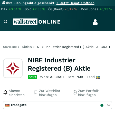
🎁 Ihre Lieblingsaktie geschenkt.
→ Jetzt Depot eröffnen
DAX
+0,51
%
Gold
+2,33
%
Öl (Brent)
-0,17
%
Dow Jones
+0,13
%
Aktien
NIBE Industrier Registered (B) Aktie | A3CRAH
Startseite
NIBE Industrier
Registered (B) Aktie
Aktie
WKN:
A3CRAH
SYM:
NJB
Land
Alarme
Zur Watchlist
Zum Portfolio
einrichten
hinzufügen
hinzufügen
Tradegate