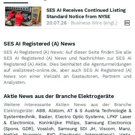
SES AI Receives Continued Listing
Standard Notice from NYSE
20.07.26
· Business Wire (engl.)
SES AI Registered (A) News
SES AI Registered (A) News: Auf dieser Seite finden Sie alle
SES AI Registered (A) News und Nachrichten zur SES AI
Registered (A) Aktie. Dies beinhaltet die Agenturmeldungen
auf wallstreet-online.de, aber auch SES AI Registered (A)
News von einer Vielzahl an Gastautoren, Partnern und
Analysten.
Aktie News aus der Branche Elektrogeräte
Weitere interessante Aktien News aus der Branche
Elektrogeräte:
ABB
,
Alstom
,
AT & S Austria Technologie &
Systemtechnik
,
Basler
,
Electro Optic Systems
,
LPKF Laser
& Electronics
,
Koninklijke Philips
,
Samsung Electronics
(Spons. GDR)
,
Vossloh
,
Samsung SDI JH
,
Viscom
,
Manz
,
Netlist
,
Nynomic
,
BYD Electronic (International)
,
Varta
,