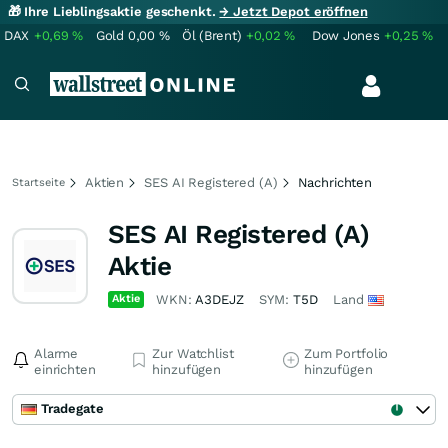
🎁 Ihre Lieblingsaktie geschenkt.
→ Jetzt Depot eröffnen
DAX
+0,69
%
Gold
0,00
%
Öl (Brent)
+0,02
%
Dow Jones
+0,25
%
Aktien
SES AI Registered (A)
Nachrichten
Startseite
SES AI Registered (A)
Aktie
Aktie
WKN:
A3DEJZ
SYM:
T5D
Land
Alarme
Zur Watchlist
Zum Portfolio
einrichten
hinzufügen
hinzufügen
Tradegate