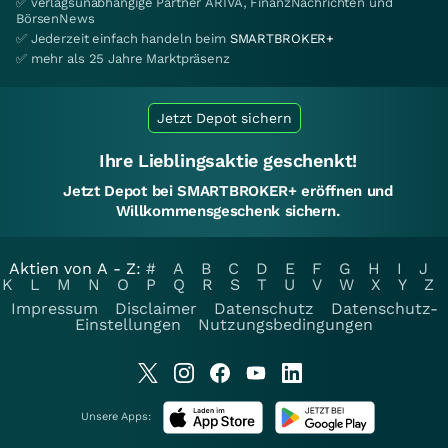
✅ verlagsunabhängige Partner ARIVA, FinanzNachrichten und
BörsenNews
✅ Jederzeit einfach handeln beim
SMARTBROKER+
✅ mehr als 25 Jahre Marktpräsenz
Jetzt Depot sichern
Ihre Lieblingsaktie geschenkt!
Jetzt Depot bei SMARTBROKER+ eröffnen und
Willkommensgeschenk sichern.
Aktien von A - Z:
#
A
B
C
D
E
F
G
H
I
J
K
L
M
N
O
P
Q
R
S
T
U
V
W
X
Y
Z
Impressum
Disclaimer
Datenschutz
Datenschutz-
Einstellungen
Nutzungsbedingungen
Unsere Apps: