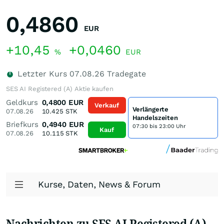
0,4860
EUR
+10,45
+0,0460
%
EUR
Letzter Kurs
07.08.26
Tradegate
SES AI Registered (A) Aktie kaufen
Geldkurs
0,4800
EUR
Verkauf
Verlängerte
07.08.26
10.425
STK
Handelszeiten
Briefkurs
0,4940
EUR
07:30 bis 23:00 Uhr
Kauf
07.08.26
10.115
STK
Kurse, Daten, News & Forum
Nachrichten zu SES AI Registered (A)