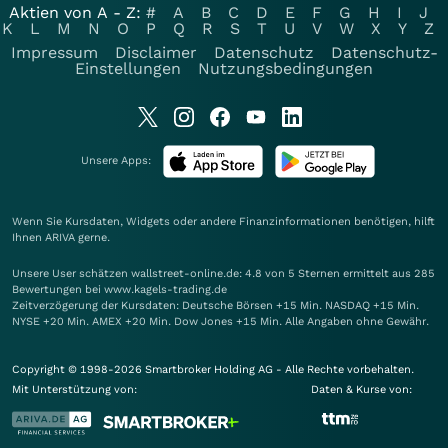
Aktien von A - Z:
#
A
B
C
D
E
F
G
H
I
J
K
L
M
N
O
P
Q
R
S
T
U
V
W
X
Y
Z
Impressum
Disclaimer
Datenschutz
Datenschutz-
Einstellungen
Nutzungsbedingungen
Unsere Apps:
Wenn Sie Kursdaten, Widgets oder andere Finanzinformationen benötigen, hilft
Ihnen
ARIVA
gerne.
Unsere User schätzen wallstreet-online.de: 4.8 von 5 Sternen ermittelt aus 285
Bewertungen bei www.kagels-trading.de
Zeitverzögerung der Kursdaten: Deutsche Börsen +15 Min. NASDAQ +15 Min.
NYSE +20 Min. AMEX +20 Min. Dow Jones +15 Min. Alle Angaben ohne Gewähr.
Copyright © 1998-2026 Smartbroker Holding AG - Alle Rechte vorbehalten.
Mit Unterstützung von:
Daten & Kurse von: