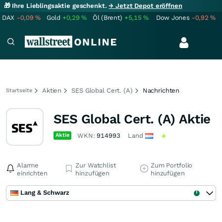
🎁 Ihre Lieblingsaktie geschenkt.
→ Jetzt Depot eröffnen
DAX
-0,09
%
Gold
+0,29
%
Öl (Brent)
+5,15
%
Dow Jones
-0,92
%
Aktien
SES Global Cert. (A)
Nachrichten
Startseite
SES Global Cert. (A) Aktie
Aktie
WKN:
914993
Land
Alarme
Zur Watchlist
Zum Portfolio
einrichten
hinzufügen
hinzufügen
Lang & Schwarz