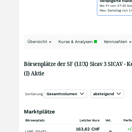
Verlängerte Hand
Mo-Fr von
07:30 bi
Neu: Samstag von 14
Übersicht
Kurse & Analysen
Kennzahlen
Börsenplätze der SF (LUX) Sicav 3 SICAV - 
(I) Aktie
Gesamtvolumen
absteigend
Sortierung
Marktplätze
Börsenplatz
Letzter Kurs
Vol.
Perf
163,62
CHF
+