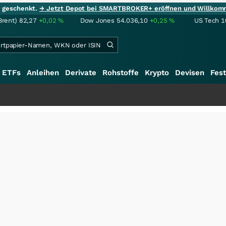
ie geschenkt.
→ Jetzt Depot bei SMARTBROKER+ eröffnen und Willkom
Brent)
82,27
+0,02
%
Dow Jones
54.036,10
+0,25
%
US Tech 1
ETFs
Anleihen
Derivate
Rohstoffe
Krypto
Devisen
Fest