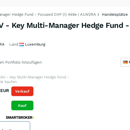
Manager Hedge Fund - Focused CHF (I) Aktie | A1W2RA
Handelsplätze
AV - Key Multi-Manager Hedge Fund 
RA
Land
Luxemburg
m Portfolio hinzufügen
ICAV - Key Multi-Manager Hedge Fund -
tie kaufen
EUR
Verkauf
K
Kauf