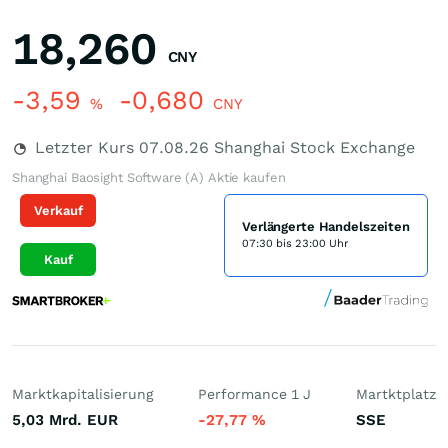
18,260
CNY
-3,59
-0,680
%
CNY
Letzter Kurs
07.08.26
Shanghai Stock Exchange
Shanghai Baosight Software (A) Aktie kaufen
Verkauf
Verlängerte Handelszeiten
07:30 bis 23:00 Uhr
Kauf
Marktkapitalisierung
Performance 1 J
Martktplatz
5,03 Mrd.
EUR
-27,77
%
SSE