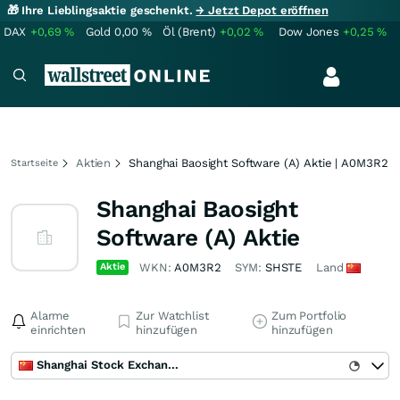
🎁 Ihre Lieblingsaktie geschenkt.
→ Jetzt Depot eröffnen
DAX
+0,69
%
Gold
0,00
%
Öl (Brent)
+0,02
%
Dow Jones
+0,25
%
Aktien
Shanghai Baosight Software (A) Aktie | A0M3R2
Startseite
Shanghai Baosight
Software (A) Aktie
Aktie
WKN:
A0M3R2
SYM:
SHSTE
Land
Alarme
Zur Watchlist
Zum Portfolio
einrichten
hinzufügen
hinzufügen
Shanghai Stock Exchange