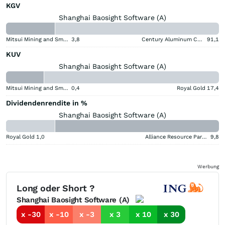
KGV
Shanghai Baosight Software (A)
Mitsui Mining and Smelting Company
3,8
Century Aluminum Company
91,1
KUV
Shanghai Baosight Software (A)
Mitsui Mining and Smelting Company
0,4
Royal Gold
17,4
Dividendenrendite in %
Shanghai Baosight Software (A)
Royal Gold
1,0
Alliance Resource Partners
9,8
Werbung
Long oder Short ?
Shanghai Baosight Software (A)
x -30
x -10
x -3
x 3
x 10
x 30