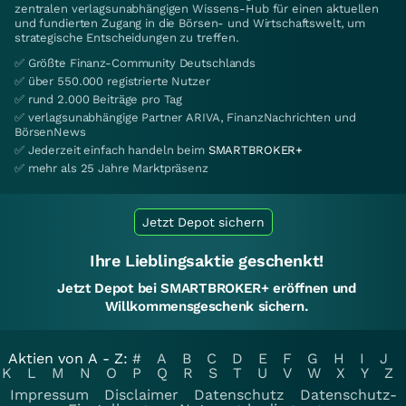
zentralen verlagsunabhängigen Wissens-Hub für einen aktuellen
und fundierten Zugang in die Börsen- und Wirtschaftswelt, um
strategische Entscheidungen zu treffen.
✅ Größte Finanz-Community Deutschlands
✅ über 550.000 registrierte Nutzer
✅ rund 2.000 Beiträge pro Tag
✅ verlagsunabhängige Partner ARIVA, FinanzNachrichten und
BörsenNews
✅ Jederzeit einfach handeln beim
SMARTBROKER+
✅ mehr als 25 Jahre Marktpräsenz
Jetzt Depot sichern
Ihre Lieblingsaktie geschenkt!
Jetzt Depot bei SMARTBROKER+ eröffnen und
Willkommensgeschenk sichern.
Aktien von A - Z:
#
A
B
C
D
E
F
G
H
I
J
K
L
M
N
O
P
Q
R
S
T
U
V
W
X
Y
Z
Impressum
Disclaimer
Datenschutz
Datenschutz-