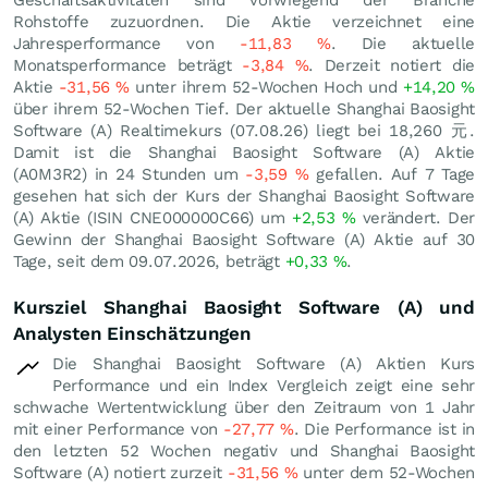
Rohstoffe zuzuordnen. Die Aktie verzeichnet eine
Jahresperformance von
-11,83
%
. Die aktuelle
Monatsperformance beträgt
-3,84
%
. Derzeit notiert die
Aktie
-31,56
%
unter ihrem 52-Wochen Hoch und
+14,20
%
über ihrem 52-Wochen Tief. Der aktuelle Shanghai Baosight
Software (A) Realtimekurs (
07.08.26
) liegt bei 18,260
元
.
Damit ist die Shanghai Baosight Software (A) Aktie
(A0M3R2) in 24 Stunden um
-3,59
%
gefallen. Auf 7 Tage
gesehen hat sich der Kurs der Shanghai Baosight Software
(A) Aktie (ISIN CNE000000C66) um
+2,53
%
verändert. Der
Gewinn der Shanghai Baosight Software (A) Aktie auf 30
Tage, seit dem 09.07.2026, beträgt
+0,33
%
.
Kursziel Shanghai Baosight Software (A) und
Analysten Einschätzungen
Die Shanghai Baosight Software (A) Aktien Kurs
Performance und ein Index Vergleich zeigt eine sehr
schwache Wertentwicklung über den Zeitraum von 1 Jahr
mit einer Performance von
-27,77
%
. Die Performance ist in
den letzten 52 Wochen negativ und Shanghai Baosight
Software (A) notiert zurzeit
-31,56
%
unter dem 52-Wochen