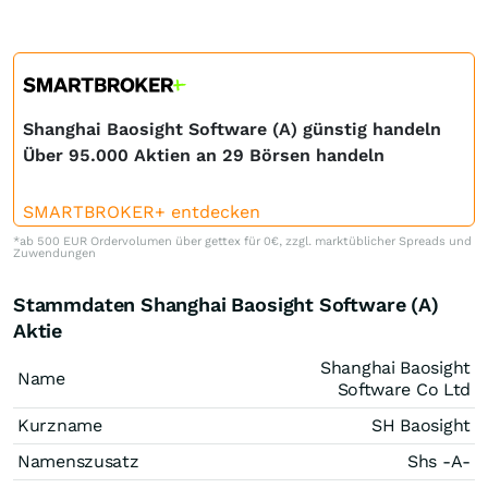
Shanghai Baosight Software (A) günstig handeln
Über 95.000 Aktien an 29 Börsen handeln
SMARTBROKER+ entdecken
*ab 500 EUR Ordervolumen über gettex für 0€, zzgl. marktüblicher Spreads und
Zuwendungen
Stammdaten Shanghai Baosight Software (A)
Aktie
Shanghai Baosight
Name
Software Co Ltd
Kurzname
SH Baosight
Namenszusatz
Shs -A-