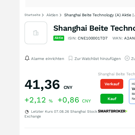
Aktien
Shanghai Beite Technology (A) Aktie 
Startseite
Shanghai Beite Techno
Aktie
ISIN:
CNE100001TD7
WKN:
A2AN
Alarme einrichten
Zur Watchlist hinzufügen
Zu
Shanghai Beite Tech
41,36
Verkauf
H
CNY
V
M
+2,12
+0,86
Kauf
N
%
CNY
Letzter Kurs
07.08.26
Shanghai Stock
Exchange