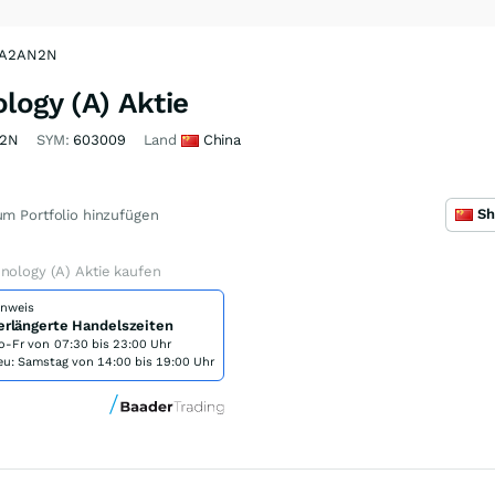
| A2AN2N
logy (A) Aktie
2N
SYM:
603009
Land
China
m Portfolio hinzufügen
nology (A) Aktie kaufen
inweis
erlängerte Handelszeiten
o-Fr von
07:30 bis 23:00 Uhr
eu: Samstag von 14:00 bis 19:00 Uhr