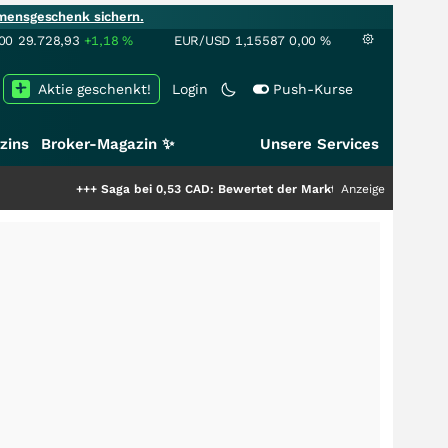
mensgeschenk sichern.
00
29.728,93
+1,18
%
EUR/USD
1,15587
0,00
%
Aktie geschenkt!
Login
Push-Kurse
zins
Broker-Magazin ✨
Unsere Services
+++
Saga bei 0,53 CAD: Bewertet der Markt noch immer nur die Hälfte der
Anzeige