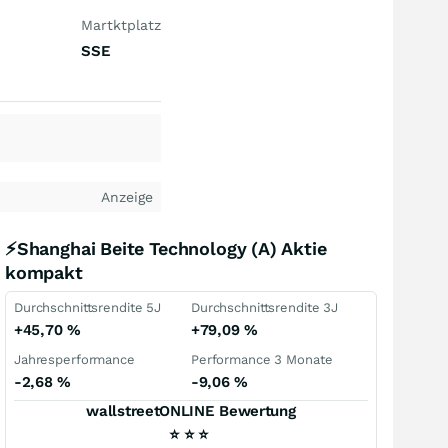
Martktplatz
SSE
Anzeige
⚡Shanghai Beite Technology (A) Aktie
kompakt
Durchschnittsrendite 5J
Durchschnittsrendite 3J
+45,70
%
+79,09
%
Jahresperformance
Performance 3 Monate
-2,68
%
-9,06
%
wallstreetONLINE Bewertung
⭐
⭐
⭐