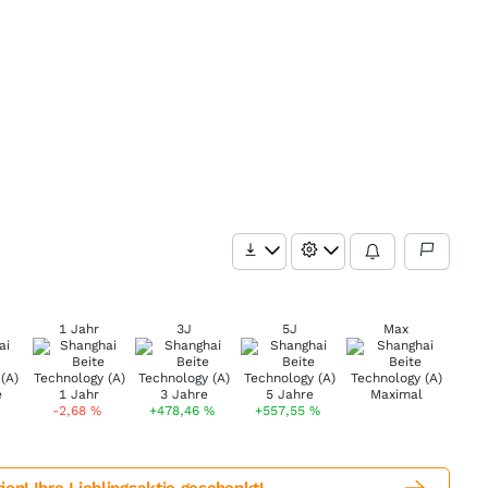
1 Jahr
3J
5J
Max
-2,68
%
+478,46
%
+557,55
%