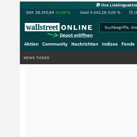
🎁 Ihre Lieblingsakt
DAX
26.355,84
+0,69
%
Gold
4.342,26
0,00
%
Öl (
Depot eröffnen
Aktien
Community
Nachrichten
Indizes
Fonds
NEWS TICKER