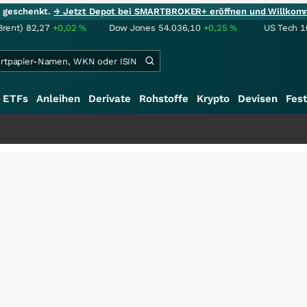
ie geschenkt.
→ Jetzt Depot bei SMARTBROKER+ eröffnen und Willkom
Brent)
82,27
+0,02
%
Dow Jones
54.036,10
+0,25
%
US Tech 1
ETFs
Anleihen
Derivate
Rohstoffe
Krypto
Devisen
Fest