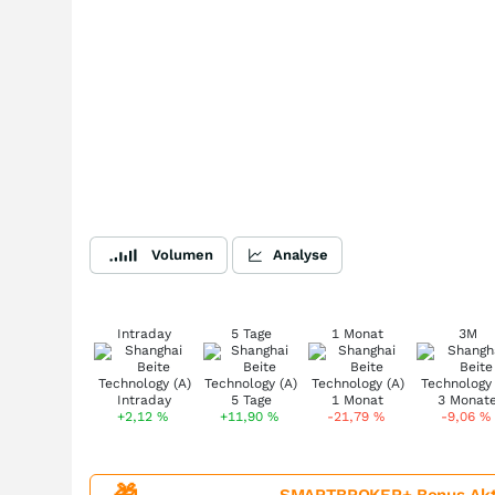
Volumen
Analyse
Intraday
5 Tage
1 Monat
3M
+2,12
%
+11,90
%
-21,79
%
-9,06
%