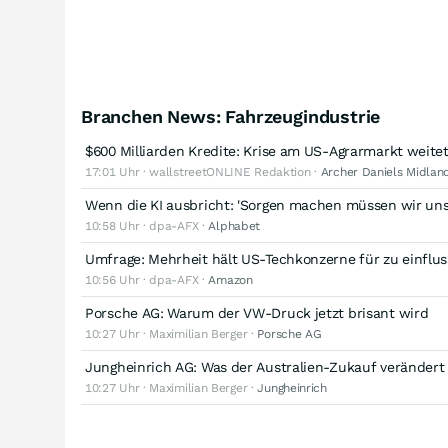
Branchen News: Fahrzeugindustrie
$600 Milliarden Kredite: Krise am US-Agrarmarkt weite
17:01 Uhr · wallstreetONLINE Redaktion ·
Archer Daniels Midla
Wenn die KI ausbricht: 'Sorgen machen müssen wir uns
10:58 Uhr · dpa-AFX ·
Alphabet
Umfrage: Mehrheit hält US-Techkonzerne für zu einflus
10:56 Uhr · dpa-AFX ·
Amazon
Porsche AG: Warum der VW-Druck jetzt brisant wird
10:27 Uhr · Maximilian Berger ·
Porsche AG
Jungheinrich AG: Was der Australien-Zukauf verändert
10:27 Uhr · Maximilian Berger ·
Jungheinrich