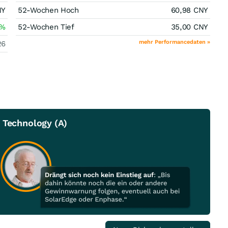
NY
52-Wochen Hoch
60,98
CNY
%
52-Wochen Tief
35,00
CNY
mehr Performancedaten »
26
 Technology (A)