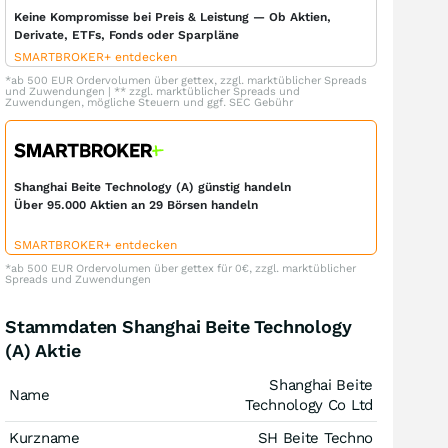
Keine Kompromisse bei Preis & Leistung — Ob Aktien,
Derivate, ETFs, Fonds oder Sparpläne
SMARTBROKER+ entdecken
*ab 500 EUR Ordervolumen über gettex, zzgl. marktüblicher Spreads
und Zuwendungen | ** zzgl. marktüblicher Spreads und
Zuwendungen, mögliche Steuern und ggf. SEC Gebühr
Shanghai Beite Technology (A) günstig handeln
Über 95.000 Aktien an 29 Börsen handeln
SMARTBROKER+ entdecken
*ab 500 EUR Ordervolumen über gettex für 0€, zzgl. marktüblicher
Spreads und Zuwendungen
Stammdaten Shanghai Beite Technology
(A) Aktie
Shanghai Beite
Name
Technology Co Ltd
Kurzname
SH Beite Techno