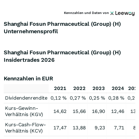
Kennzahlen und Daten von
Shanghai Fosun Pharmaceutical (Group) (H)
Unternehmensprofil
Shanghai Fosun Pharmaceutical (Group) (H)
Insidertrades
2026
Kennzahlen in EUR
2021
2022
2023
2024
202
Dividendenrendite
0,12 %
0,27 %
0,25 %
0,28 %
0,23
Kurs-Gewinn-
14,62
15,66
16,90
12,46
13,
Verhältnis (KGV)
Kurs-Cash-Flow-
17,47
13,88
9,23
7,71
8,
Verhältnis (KCV)