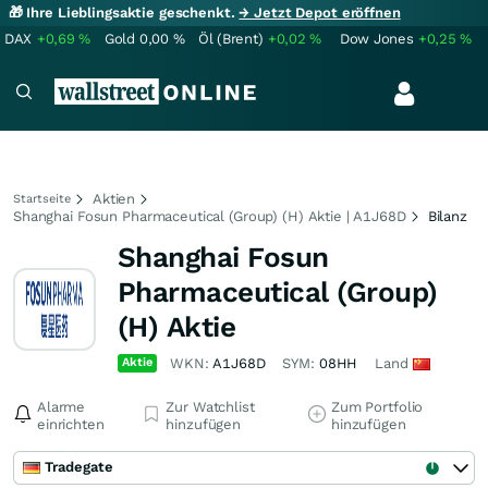
🎁 Ihre Lieblingsaktie geschenkt.
→ Jetzt Depot eröffnen
DAX
+0,69
%
Gold
0,00
%
Öl (Brent)
+0,02
%
Dow Jones
+0,25
%
Aktien
Startseite
Shanghai Fosun Pharmaceutical (Group) (H) Aktie | A1J68D
Bilanz
Shanghai Fosun
Pharmaceutical (Group)
(H) Aktie
Aktie
WKN:
A1J68D
SYM:
08HH
Land
Alarme
Zur Watchlist
Zum Portfolio
einrichten
hinzufügen
hinzufügen
Tradegate