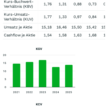
Kurs-Buchwert-
1,76
1,31
0,88
0,73
0,
Verhältnis (KBV)
Kurs-Umsatz-
1,77
1,33
0,97
0,84
1,
Verhältnis (KUV)
Umsatz je Aktie
15,18
16,46
15,50
15,42
15,
Cashflow je Aktie
1,54
1,58
1,63
1,68
1,
KGV
20
15
10
5
0
2021
2022
2023
2024
2025
KCV