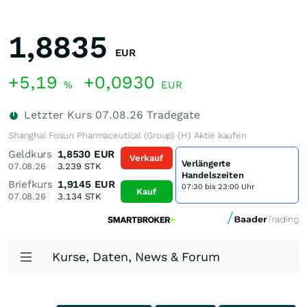
1,8835
EUR
+5,19
+0,0930
%
EUR
Letzter Kurs
07.08.26
Tradegate
Shanghai Fosun Pharmaceutical (Group) (H) Aktie kaufen
Geldkurs
1,8530
EUR
Verkauf
Verlängerte
07.08.26
3.239
STK
Handelszeiten
Briefkurs
1,9145
EUR
07:30 bis 23:00 Uhr
Kauf
07.08.26
3.134
STK
Kurse, Daten, News & Forum