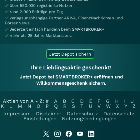
✅ über 550.000 registrierte Nutzer
✅ rund 2.000 Beiträge pro Tag
✅ verlagsunabhängige Partner ARIVA, FinanzNachrichten und
BörsenNews
✅ Jederzeit einfach handeln beim
SMARTBROKER+
✅ mehr als 25 Jahre Marktpräsenz
Jetzt Depot sichern
Ihre Lieblingsaktie geschenkt!
Jetzt Depot bei SMARTBROKER+ eröffnen und
Willkommensgeschenk sichern.
Aktien von A - Z:
#
A
B
C
D
E
F
G
H
I
J
K
L
M
N
O
P
Q
R
S
T
U
V
W
X
Y
Z
Impressum
Disclaimer
Datenschutz
Datenschutz-
Einstellungen
Nutzungsbedingungen