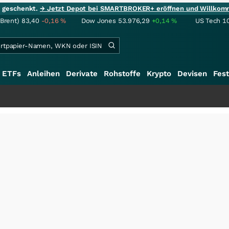
ie geschenkt.
→ Jetzt Depot bei SMARTBROKER+ eröffnen und Willkom
(Brent)
83,40
-0,16
%
Dow Jones
53.976,29
+0,14
%
US Tech 1
ETFs
Anleihen
Derivate
Rohstoffe
Krypto
Devisen
Fest