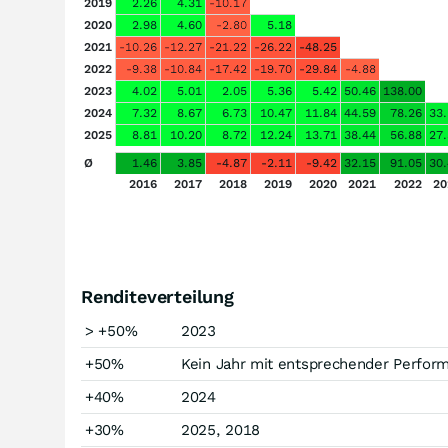
2019
2.26
4.31
-10.17
2020
2.98
4.60
-2.80
5.18
2021
-10.26
-12.27
-21.22
-26.22
-48.25
2022
-9.38
-10.84
-17.42
-19.70
-29.84
-4.88
2023
4.02
5.01
2.05
5.36
5.42
50.46
138.00
2024
7.32
8.67
6.73
10.47
11.84
44.59
78.26
33
2025
8.81
10.20
8.72
12.24
13.71
38.44
56.88
27
Ø
1.46
3.85
-4.87
-2.11
-9.42
32.15
91.05
30
2016
2017
2018
2019
2020
2021
2022
20
Renditeverteilung
> +50%
2023
+50%
Kein Jahr mit entsprechender Perfor
+40%
2024
+30%
2025, 2018