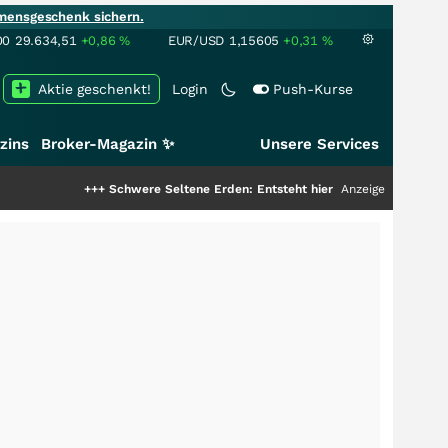
mensgeschenk sichern.
00
29.634,51
+0,86
%
EUR/USD
1,15605
+0,31
%
Aktie geschenkt!
Login
Push-Kurse
zins
Broker-Magazin ✨
Unsere Services
+++
Schwere Seltene Erden: Entsteht hier die nächste Milliardenstory?
Anzeige
++