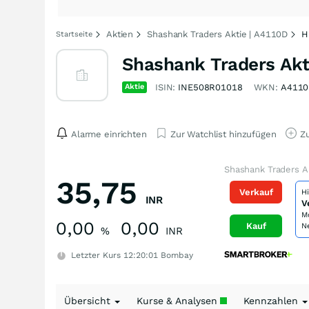
Aktien
Shashank Traders Aktie | A4110D
H
Startseite
Shashank Traders Akt
Aktie
ISIN:
INE508R01018
WKN:
A4110
Alarme einrichten
Zur Watchlist hinzufügen
Zu
Shashank Traders A
35,75
Verkauf
H
INR
V
M
0,00
0,00
Kauf
N
%
INR
Letzter Kurs
12:20:01
Bombay
Übersicht
Kurse & Analysen
Kennzahlen