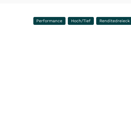
Performance
Hoch/Tief
Renditedreieck