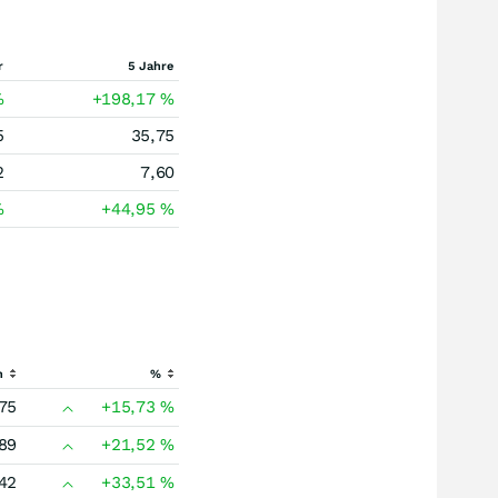
r
5 Jahre
%
+198,17
%
5
35,75
2
7,60
%
+44,95
%
h
%
75
+15,73
%
89
+21,52
%
42
+33,51
%