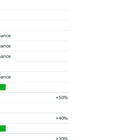
mance
mance
mance
mance
+50%
+40%
+30%