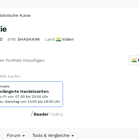
istorische Kurse
ie
D
SYM:
SHASHANK
Land
Indien
m Portfolio hinzufügen
ktie kaufen
inweis
erlängerte Handelszeiten
o-Fr von
07:30 bis 23:00 Uhr
eu: Samstag von 14:00 bis 19:00 Uhr
Forum
Tools & Vergleiche