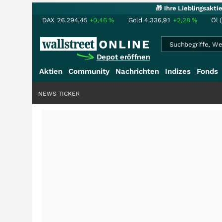
🎁 Ihre Lieblingsakt
DAX
26.294,45
+0,46
%
Gold
4.336,91
+2,28
%
Öl 
Depot eröffnen
Aktien
Community
Nachrichten
Indizes
Fonds
NEWS TICKER