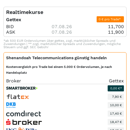
Realtimekurse
Gettex
0 € pro Trade*
BID
07.08.26
11,700
ASK
07.08.26
11,900
*ab 500 EUR Ordervolumen über gettex, zzgl. marktüblicher Spreads und
Zuwendungen | ** zzgl. marktüblicher Spreads und Zuwendungen, mögliche
Steuern und ggf. SEC Gebühr
Shenandoah Telecommunications günstig handeln
Kostenvergleich pro Trade bei einem 5.000 € Ordervolumen, je nach
Handelsplatz
Broker
Gettex
0,00 €*
7,90 €
10,00 €
17,40 €
18,47 €