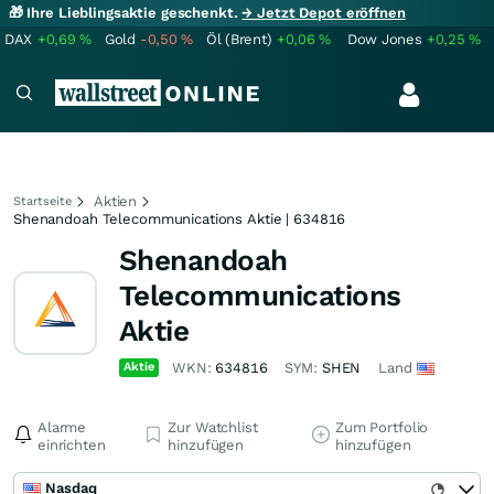
🎁 Ihre Lieblingsaktie geschenkt.
→ Jetzt Depot eröffnen
DAX
+0,69
%
Gold
-0,50
%
Öl (Brent)
+0,06
%
Dow Jones
+0,25
%
Aktien
Startseite
Shenandoah Telecommunications Aktie | 634816
Shenandoah
Telecommunications
Aktie
Aktie
WKN:
634816
SYM:
SHEN
Land
Alarme
Zur Watchlist
Zum Portfolio
einrichten
hinzufügen
hinzufügen
Nasdaq