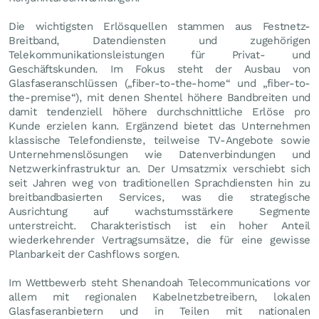
Die wichtigsten Erlösquellen stammen aus Festnetz-
Breitband, Datendiensten und zugehörigen
Telekommunikationsleistungen für Privat- und
Geschäftskunden. Im Fokus steht der Ausbau von
Glasfaseranschlüssen („fiber-to-the-home“ und „fiber-to-
the-premise“), mit denen Shentel höhere Bandbreiten und
damit tendenziell höhere durchschnittliche Erlöse pro
Kunde erzielen kann. Ergänzend bietet das Unternehmen
klassische Telefondienste, teilweise TV-Angebote sowie
Unternehmenslösungen wie Datenverbindungen und
Netzwerkinfrastruktur an. Der Umsatzmix verschiebt sich
seit Jahren weg von traditionellen Sprachdiensten hin zu
breitbandbasierten Services, was die strategische
Ausrichtung auf wachstumsstärkere Segmente
unterstreicht. Charakteristisch ist ein hoher Anteil
wiederkehrender Vertragsumsätze, die für eine gewisse
Planbarkeit der Cashflows sorgen.
Im Wettbewerb steht Shenandoah Telecommunications vor
allem mit regionalen Kabelnetzbetreibern, lokalen
Glasfaseranbietern und in Teilen mit nationalen