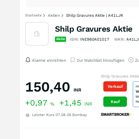
Aktien
Shilp Gravures Aktie | A41LJR
Startseite
Shilp Gravures Aktie
Aktie
ISIN:
INE960A01017
WKN:
A41LJ
Alarme einrichten
Zur Watchlist hinzufügen
Zu
Shilp Gravures Akti
150,40
Verkauf
H
INR
V
M
+0,97
+1,45
Kauf
N
%
INR
Letzter Kurs
07.08.26
Bombay