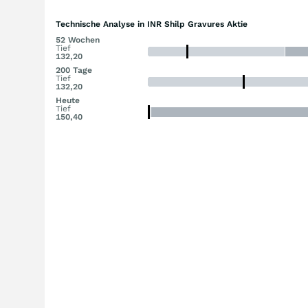
Technische Analyse in INR Shilp Gravures Aktie
52 Wochen
Tief
132,20
200 Tage
Tief
132,20
Heute
Tief
150,40