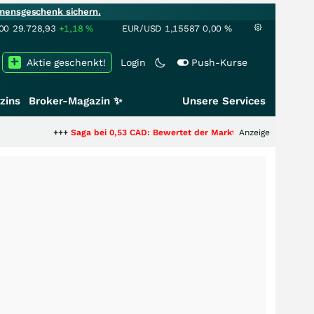
mensgeschenk sichern.
00
29.728,93
+1,18
%
EUR/USD
1,15587
0,00
%
Aktie geschenkt!
Login
Push-Kurse
zins
Broker-Magazin ✨
Unsere Services
+++
Saga bei 0,53 CAD: Bewertet der Markt noch immer nur die Hälfte der
Anzeige