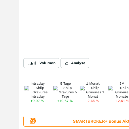
Volumen
Analyse
Intraday
5 Tage
1 Monat
3M
+0,97
%
+10,67
%
-2,65
%
-12,51
%
🎁
SMARTBROKER+ Bonus Aktion