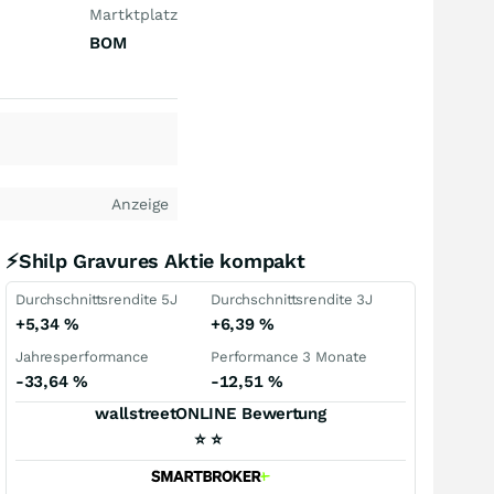
Martktplatz
BOM
Anzeige
⚡Shilp Gravures Aktie kompakt
Durchschnittsrendite 5J
Durchschnittsrendite 3J
+5,34
%
+6,39
%
Jahresperformance
Performance 3 Monate
-33,64
%
-12,51
%
wallstreetONLINE Bewertung
⭐
⭐