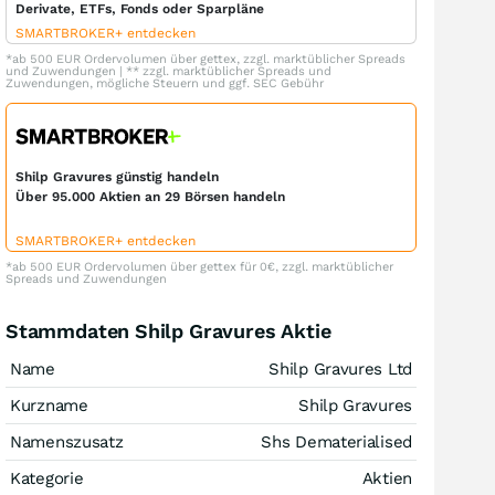
Derivate, ETFs, Fonds oder Sparpläne
SMARTBROKER+ entdecken
*ab 500 EUR Ordervolumen über gettex, zzgl. marktüblicher Spreads
und Zuwendungen | ** zzgl. marktüblicher Spreads und
Zuwendungen, mögliche Steuern und ggf. SEC Gebühr
Shilp Gravures günstig handeln
Über 95.000 Aktien an 29 Börsen handeln
SMARTBROKER+ entdecken
*ab 500 EUR Ordervolumen über gettex für 0€, zzgl. marktüblicher
Spreads und Zuwendungen
Stammdaten Shilp Gravures Aktie
Name
Shilp Gravures Ltd
Kurzname
Shilp Gravures
Namenszusatz
Shs Dematerialised
Kategorie
Aktien