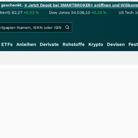
ie geschenkt.
→ Jetzt Depot bei SMARTBROKER+ eröffnen und Willkom
Brent)
82,27
+0,02
%
Dow Jones
54.036,10
+0,25
%
US Tech 1
ETFs
Anleihen
Derivate
Rohstoffe
Krypto
Devisen
Fest