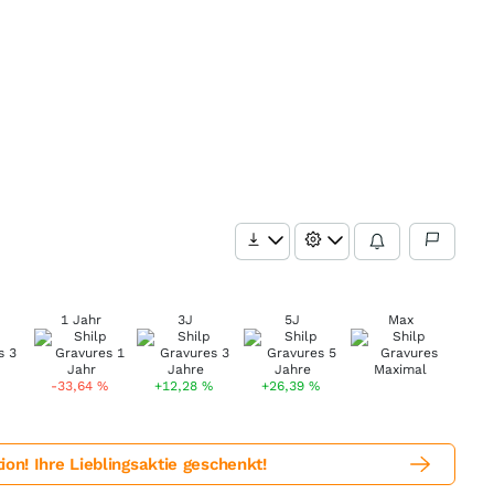
1 Jahr
3J
5J
Max
-33,64
%
+12,28
%
+26,39
%
! Ihre Lieblingsaktie geschenkt!