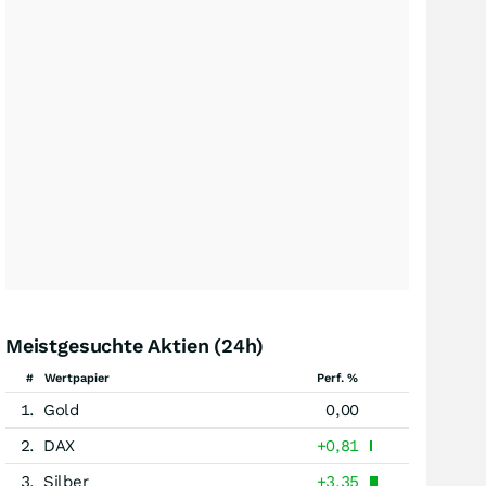
Meistgesuchte Aktien (24h)
#
Wertpapier
Perf. %
1.
Gold
0,00
2.
DAX
+0,81
3.
Silber
+3,35