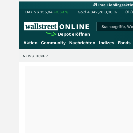
🎁 Ihre Lieblingsakt
DAX
26.355,84
+0,69
%
Gold
4.342,26
0,00
%
Öl (
Depot eröffnen
Aktien
Community
Nachrichten
Indizes
Fonds
NEWS TICKER