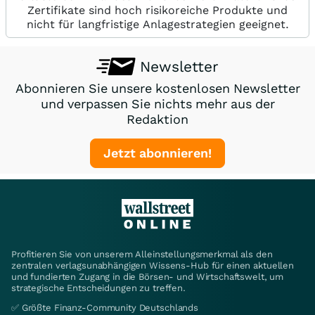
Zertifikate sind hoch risikoreiche Produkte und
nicht für langfristige Anlagestrategien geeignet.
Newsletter
Abonnieren Sie unsere kostenlosen Newsletter
und verpassen Sie nichts mehr aus der
Redaktion
Jetzt abonnieren!
Profitieren Sie von unserem Alleinstellungsmerkmal als den
zentralen verlagsunabhängigen Wissens-Hub für einen aktuellen
und fundierten Zugang in die Börsen- und Wirtschaftswelt, um
strategische Entscheidungen zu treffen.
✅ Größte Finanz-Community Deutschlands