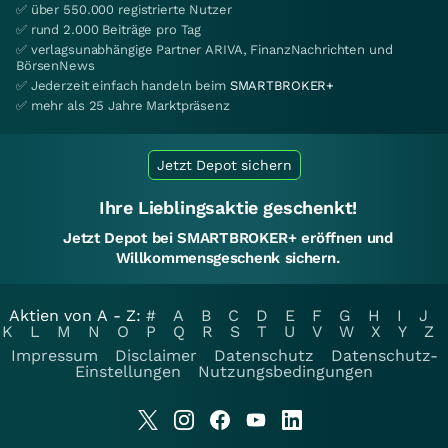
✅ über 550.000 registrierte Nutzer
✅ rund 2.000 Beiträge pro Tag
✅ verlagsunabhängige Partner ARIVA, FinanzNachrichten und
BörsenNews
✅ Jederzeit einfach handeln beim
SMARTBROKER+
✅ mehr als 25 Jahre Marktpräsenz
Jetzt Depot sichern
Ihre Lieblingsaktie geschenkt!
Jetzt Depot bei SMARTBROKER+ eröffnen und
Willkommensgeschenk sichern.
Aktien von A - Z:
#
A
B
C
D
E
F
G
H
I
J
K
L
M
N
O
P
Q
R
S
T
U
V
W
X
Y
Z
Impressum
Disclaimer
Datenschutz
Datenschutz-
Einstellungen
Nutzungsbedingungen