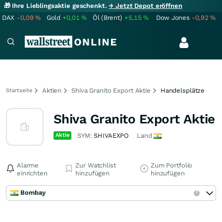
🎁 Ihre Lieblingsaktie geschenkt.
→ Jetzt Depot eröffnen
DAX
-0,09
%
Gold
+0,01
%
Öl (Brent)
+5,15
%
Dow Jones
-0,92
%
Aktien
Shiva Granito Export Aktie
Handelsplätze
Startseite
Shiva Granito Export Aktie
Aktie
SYM:
SHIVAEXPO
Land
Alarme
Zur Watchlist
Zum Portfolio
einrichten
hinzufügen
hinzufügen
Bombay