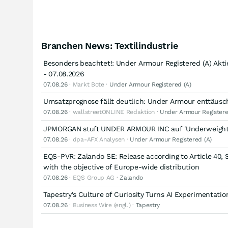
Branchen News: Textilindustrie
Besonders beachtet!: Under Armour Registered (A) Akti
- 07.08.2026
07.08.26
· Markt Bote ·
Under Armour Registered (A)
Umsatzprognose fällt deutlich: Under Armour enttäus
07.08.26
· wallstreetONLINE Redaktion ·
Under Armour Registere
JPMORGAN stuft UNDER ARMOUR INC auf 'Underweight
07.08.26
· dpa-AFX Analysen ·
Under Armour Registered (A)
EQS-PVR: Zalando SE: Release according to Article 40, 
with the objective of Europe-wide distribution
07.08.26
· EQS Group AG ·
Zalando
Tapestry's Culture of Curiosity Turns AI Experimentati
07.08.26
· Business Wire (engl.) ·
Tapestry