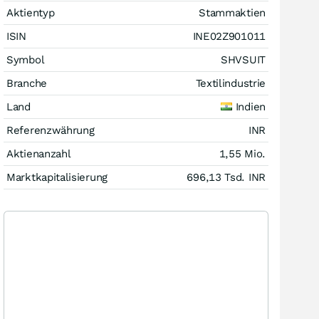
Aktientyp
Stammaktien
ISIN
INE02Z901011
Symbol
SHVSUIT
Branche
Textilindustrie
Land
Indien
Referenzwährung
INR
Aktienanzahl
1,55 Mio.
Marktkapitalisierung
696,13 Tsd.
INR