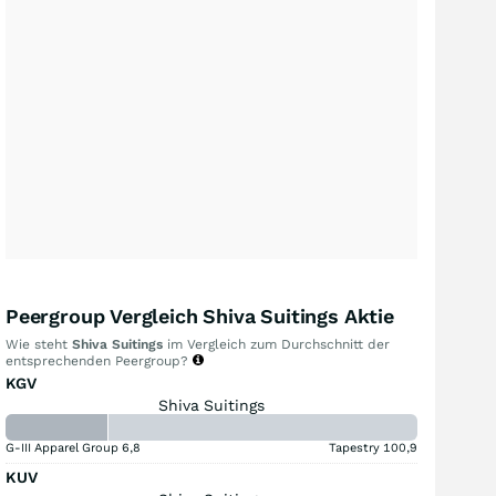
Peergroup Vergleich Shiva Suitings Aktie
Wie steht
Shiva Suitings
im Vergleich zum Durchschnitt der
entsprechenden Peergroup?
KGV
Shiva Suitings
G-III Apparel Group
6,8
Tapestry
100,9
KUV