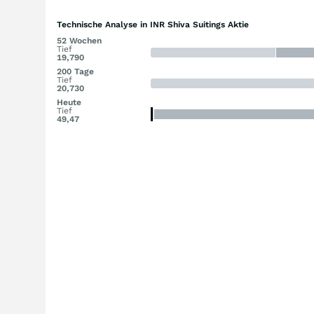
Technische Analyse in INR Shiva Suitings Aktie
52 Wochen
Tief
19,790
200 Tage
Tief
20,730
Heute
Tief
49,47