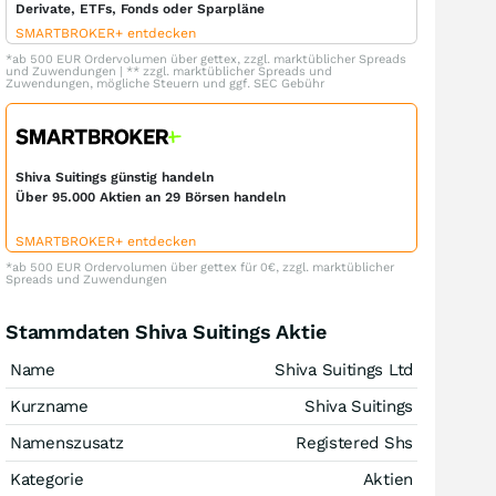
Derivate, ETFs, Fonds oder Sparpläne
SMARTBROKER+ entdecken
*ab 500 EUR Ordervolumen über gettex, zzgl. marktüblicher Spreads
und Zuwendungen | ** zzgl. marktüblicher Spreads und
Zuwendungen, mögliche Steuern und ggf. SEC Gebühr
Shiva Suitings günstig handeln
Über 95.000 Aktien an 29 Börsen handeln
SMARTBROKER+ entdecken
*ab 500 EUR Ordervolumen über gettex für 0€, zzgl. marktüblicher
Spreads und Zuwendungen
Stammdaten Shiva Suitings Aktie
Name
Shiva Suitings Ltd
Kurzname
Shiva Suitings
Namenszusatz
Registered Shs
Kategorie
Aktien