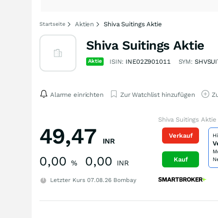
Aktien
Shiva Suitings Aktie
Startseite
Shiva Suitings Aktie
Aktie
ISIN:
INE02Z901011
SYM:
SHVSUI
Alarme einrichten
Zur Watchlist hinzufügen
Zu
Shiva Suitings Aktie
49,47
Verkauf
H
INR
V
M
0,00
0,00
Kauf
N
%
INR
Letzter Kurs
07.08.26
Bombay