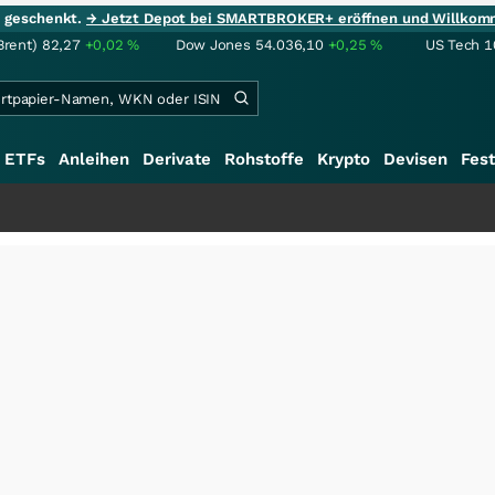
ie geschenkt.
→ Jetzt Depot bei SMARTBROKER+ eröffnen und Willkom
Brent)
82,27
+0,02
%
Dow Jones
54.036,10
+0,25
%
US Tech 1
ETFs
Anleihen
Derivate
Rohstoffe
Krypto
Devisen
Fest