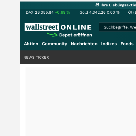
🎁 Ihre Lieblingsakt
DAX
26.355,84
+0,69
%
Gold
4.342,26
0,00
%
Öl (
Depot eröffnen
Aktien
Community
Nachrichten
Indizes
Fonds
NEWS TICKER