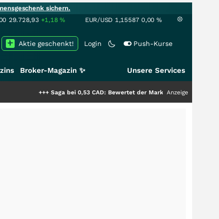
mensgeschenk sichern.
00
29.728,93
+1,18
%
EUR/USD
1,15587
0,00
%
Aktie geschenkt!
Login
Push-Kurse
zins
Broker-Magazin ✨
Unsere Services
+++
Saga bei 0,53 CAD: Bewertet der Markt noch immer nur die Hälfte de
Anzeige