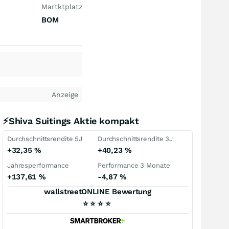
Martktplatz
BOM
Anzeige
⚡Shiva Suitings Aktie kompakt
Durchschnittsrendite 5J
Durchschnittsrendite 3J
+32,35
%
+40,23
%
Jahresperformance
Performance 3 Monate
+137,61
%
-4,87
%
wallstreetONLINE Bewertung
⭐
⭐
⭐
⭐