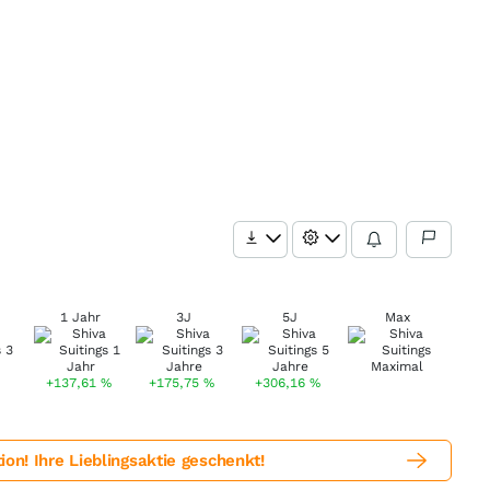
1 Jahr
3J
5J
Max
+137,61
%
+175,75
%
+306,16
%
! Ihre Lieblingsaktie geschenkt!