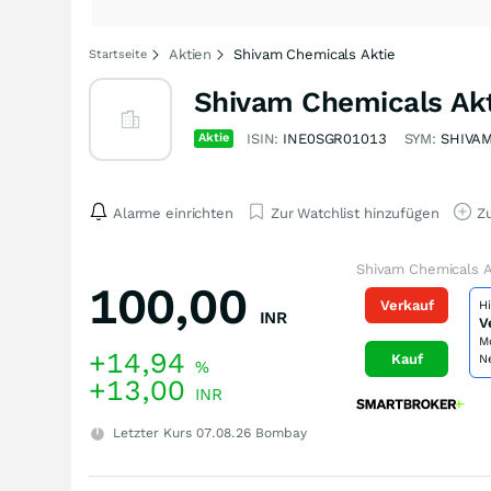
Aktien
Shivam Chemicals Aktie
Startseite
Shivam Chemicals Akt
Aktie
ISIN:
INE0SGR01013
SYM:
SHIVA
Alarme einrichten
Zur Watchlist hinzufügen
Zu
Shivam Chemicals A
100,00
Verkauf
H
INR
V
M
+14,94
Kauf
N
%
+13,00
INR
Letzter Kurs
07.08.26
Bombay