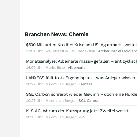
Branchen News: Chemie
$600 Milliarden Kredite: Krise am US-Agrarmarkt weite
17:01 Uhr · wallstreetONLINE Redaktion ·
Archer Daniels Midla
Monatsanalyse: Albemarle massiv gefallen – antizyklis
16:00 Uhr · Markt Bote ·
Albemarle
LANXESS fällt trotz Ergebnisplus – was Anleger wisse
10:27 Uhr · Maximilian Berger ·
Lanxess
SGL Carbon schreibt wieder Gewinn – doch eine Hürde
10:27 Uhr · Maximilian Berger ·
SGL Carbon
K+S AG: Warum der Kurssprung jetzt Zweifel weckt
10:15 Uhr · Maximilian Berger ·
K+S