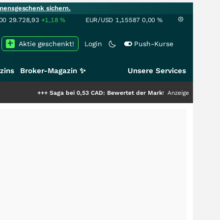
mensgeschenk sichern.
00
29.728,93
+1,18
%
EUR/USD
1,15587
0,00
%
Aktie geschenkt!
Login
Push-Kurse
zins
Broker-Magazin ✨
Unsere Services
+++
Saga bei 0,53 CAD: Bewertet der Markt noch immer nur die Hälfte der
Anzeige