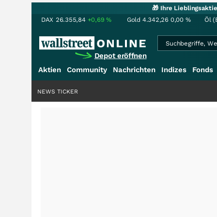
🎁 Ihre Lieblingsakt
DAX
26.355,84
+0,69
%
Gold
4.342,26
0,00
%
Öl (
Depot eröffnen
Aktien
Community
Nachrichten
Indizes
Fonds
NEWS TICKER