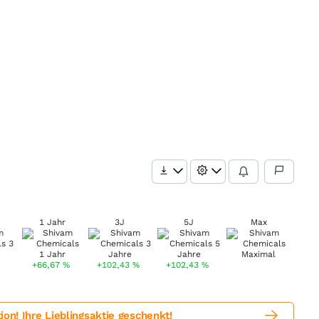
1 Jahr
3J
5J
Max
+66,67
%
+102,43
%
+102,43
%
! Ihre Lieblingsaktie geschenkt!