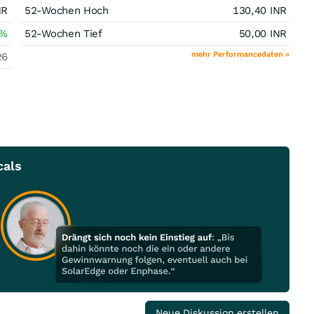
NR
52-Wochen Hoch
130,40
INR
%
52-Wochen Tief
50,00
INR
mehr Performancedaten »
26
cals
Neue Diskussion erstellen