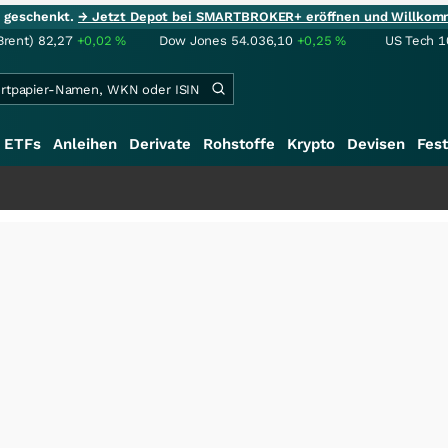
ie geschenkt.
→ Jetzt Depot bei SMARTBROKER+ eröffnen und Willkom
Brent)
82,27
+0,02
%
Dow Jones
54.036,10
+0,25
%
US Tech 1
ETFs
Anleihen
Derivate
Rohstoffe
Krypto
Devisen
Fest