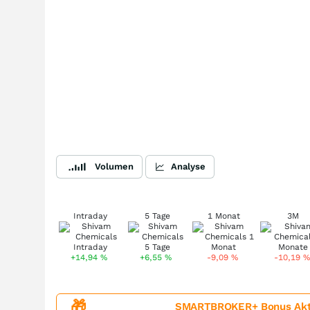
Volumen
Analyse
Intraday
5 Tage
1 Monat
3M
+14,94
%
+6,55
%
-9,09
%
-10,19
%
🎁
SMARTBROKER+ Bonus Aktion