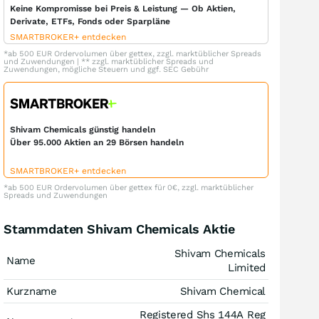
Keine Kompromisse bei Preis & Leistung — Ob Aktien,
Derivate, ETFs, Fonds oder Sparpläne
SMARTBROKER+ entdecken
*ab 500 EUR Ordervolumen über gettex, zzgl. marktüblicher Spreads
und Zuwendungen | ** zzgl. marktüblicher Spreads und
Zuwendungen, mögliche Steuern und ggf. SEC Gebühr
Shivam Chemicals günstig handeln
Über 95.000 Aktien an 29 Börsen handeln
SMARTBROKER+ entdecken
*ab 500 EUR Ordervolumen über gettex für 0€, zzgl. marktüblicher
Spreads und Zuwendungen
Stammdaten Shivam Chemicals Aktie
Shivam Chemicals
Name
Limited
Kurzname
Shivam Chemical
Registered Shs 144A Reg