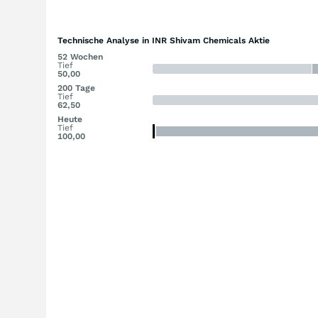
Technische Analyse in INR Shivam Chemicals Aktie
52 Wochen
Tief
50,00
200 Tage
Tief
62,50
Heute
Tief
100,00