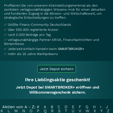
Profitieren Sie von unserem Alleinstellungsmerkmal als den
zentralen verlagsunabhängigen Wissens-Hub für einen aktuellen
und fundierten Zugang in die Börsen- und Wirtschaftswelt, um
strategische Entscheidungen zu treffen.
✅ Größte Finanz-Community Deutschlands
✅ über 550.000 registrierte Nutzer
✅ rund 2.000 Beiträge pro Tag
✅ verlagsunabhängige Partner ARIVA, FinanzNachrichten und
BörsenNews
✅ Jederzeit einfach handeln beim
SMARTBROKER+
✅ mehr als 25 Jahre Marktpräsenz
Jetzt Depot sichern
Ihre Lieblingsaktie geschenkt!
Jetzt Depot bei SMARTBROKER+ eröffnen und
Willkommensgeschenk sichern.
Aktien von A - Z:
#
A
B
C
D
E
F
G
H
I
J
K
L
M
N
O
P
Q
R
S
T
U
V
W
X
Y
Z