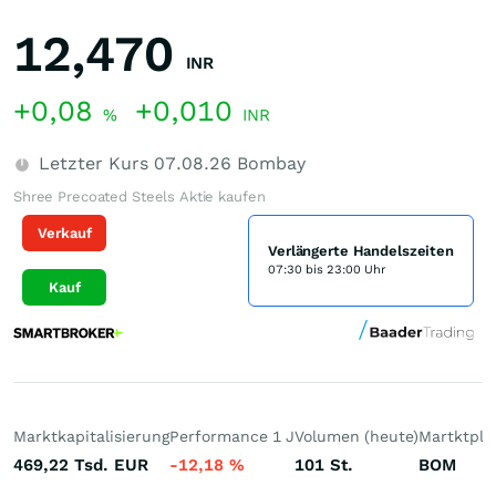
12,470
INR
+0,08
+0,010
%
INR
Letzter Kurs
07.08.26
Bombay
Shree Precoated Steels Aktie kaufen
Verkauf
Verlängerte Handelszeiten
07:30 bis 23:00 Uhr
Kauf
Marktkapitalisierung
Performance 1 J
Volumen (heute)
Martktpla
469,22 Tsd.
EUR
-12,18
%
101
St.
BOM