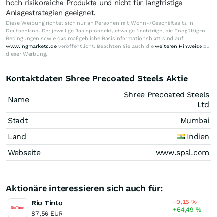
hoch risikoreiche Produkte und nicht für langfristige
Anlagestrategien geeignet.
Diese Werbung richtet sich nur an Personen mit Wohn-/Geschäftssitz in
Deutschland. Der jeweilige Basisprospekt, etwaige Nachträge, die Endgültigen
Bedingungen sowie das maßgebliche Basisinformationsblatt sind auf
www.ingmarkets.de
veröffentlicht. Beachten Sie auch die
weiteren Hinweise
zu
dieser Werbung.
Kontaktdaten Shree Precoated Steels Aktie
Shree Precoated Steels
Name
Ltd
Stadt
Mumbai
Land
Indien
Webseite
www.spsl.com
Aktionäre interessieren sich auch für:
-0,15
%
Rio Tinto
+64,49
%
87,56 EUR