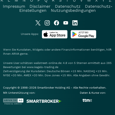
K
L
M
N
O
P
Q
R
S
T
U
V
W
X
Y
Z
Impressum
Disclaimer
Datenschutz
Datenschutz-
Einstellungen
Nutzungsbedingungen
Unsere Apps:
Wenn Sie Kursdaten, Widgets oder andere Finanzinformationen benötigen, hilft
Ihnen
ARIVA
gerne.
Unsere User schätzen wallstreet-online.de: 4.8 von 5 Sternen ermittelt aus 285
Bewertungen bei www.kagels-trading.de
Zeitverzögerung der Kursdaten: Deutsche Börsen +15 Min. NASDAQ +15 Min.
NYSE +20 Min. AMEX +20 Min. Dow Jones +15 Min. Alle Angaben ohne Gewähr.
Copyright © 1998-2026 Smartbroker Holding AG - Alle Rechte vorbehalten.
Mit Unterstützung von:
Daten & Kurse von: