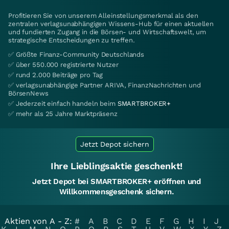
Profitieren Sie von unserem Alleinstellungsmerkmal als den
zentralen verlagsunabhängigen Wissens-Hub für einen aktuellen
und fundierten Zugang in die Börsen- und Wirtschaftswelt, um
strategische Entscheidungen zu treffen.
✅ Größte Finanz-Community Deutschlands
✅ über 550.000 registrierte Nutzer
✅ rund 2.000 Beiträge pro Tag
✅ verlagsunabhängige Partner ARIVA, FinanzNachrichten und
BörsenNews
✅ Jederzeit einfach handeln beim
SMARTBROKER+
✅ mehr als 25 Jahre Marktpräsenz
Jetzt Depot sichern
Ihre Lieblingsaktie geschenkt!
Jetzt Depot bei SMARTBROKER+ eröffnen und
Willkommensgeschenk sichern.
Aktien von A - Z:
#
A
B
C
D
E
F
G
H
I
J