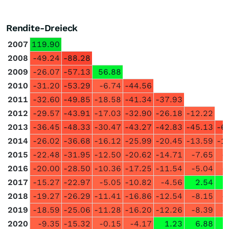
Rendite-Dreieck
2007
119.90
2008
-49.24
-88.28
2009
-26.07
-57.13
56.88
2010
-31.20
-53.29
-6.74
-44.56
2011
-32.60
-49.85
-18.58
-41.34
-37.93
2012
-29.57
-43.91
-17.03
-32.90
-26.18
-12.22
2013
-36.45
-48.33
-30.47
-43.27
-42.83
-45.13
-6
2014
-26.02
-36.68
-16.12
-25.99
-20.45
-13.59
-1
2015
-22.48
-31.95
-12.50
-20.62
-14.71
-7.65
-
2016
-20.00
-28.50
-10.36
-17.25
-11.54
-5.04
-
2017
-15.27
-22.97
-5.05
-10.82
-4.56
2.54
2018
-19.27
-26.29
-11.41
-16.86
-12.54
-8.15
-
2019
-18.59
-25.06
-11.28
-16.20
-12.26
-8.39
-
2020
-9.35
-15.32
-0.15
-4.17
1.23
6.88