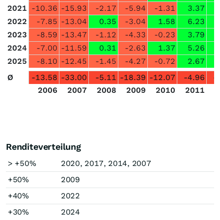
2021
-10.36
-15.93
-2.17
-5.94
-1.31
3.37
2022
-7.85
-13.04
0.35
-3.04
1.58
6.23
2023
-8.59
-13.47
-1.12
-4.33
-0.23
3.79
2024
-7.00
-11.59
0.31
-2.63
1.37
5.26
2025
-8.10
-12.45
-1.45
-4.27
-0.72
2.67
Ø
-13.58
-33.00
-5.11
-18.39
-12.07
-4.96
-
2006
2007
2008
2009
2010
2011
2
Renditeverteilung
> +50%
2020, 2017, 2014, 2007
+50%
2009
+40%
2022
+30%
2024