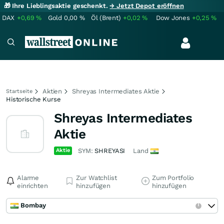
🎁 Ihre Lieblingsaktie geschenkt.
→ Jetzt Depot eröffnen
DAX
+0,69
%
Gold
0,00
%
Öl (Brent)
+0,02
%
Dow Jones
+0,25
%
Aktien
Shreyas Intermediates Aktie
Startseite
Historische Kurse
Shreyas Intermediates
Aktie
Aktie
SYM:
SHREYASI
Land
Alarme
Zur Watchlist
Zum Portfolio
einrichten
hinzufügen
hinzufügen
Bombay