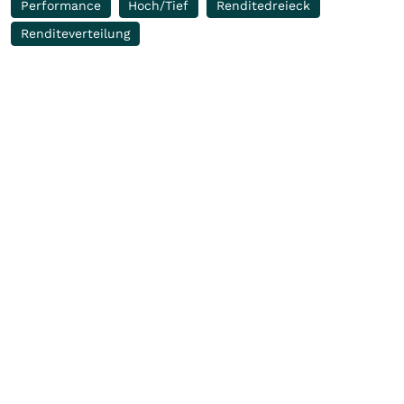
Performance
Hoch/Tief
Renditedreieck
Renditeverteilung