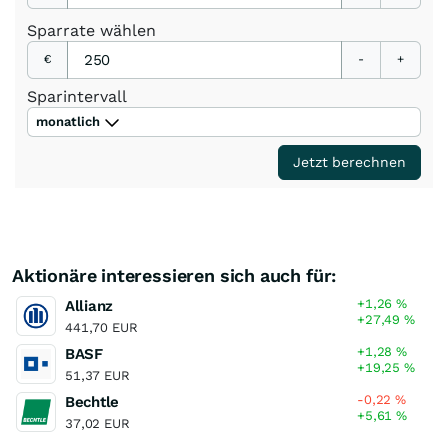
Sparrate
wählen
€
-
+
Sparintervall
monatlich
Jetzt berechnen
Aktionäre interessieren sich auch für:
+1,26
%
Allianz
+27,49
%
441,70 EUR
+1,28
%
BASF
+19,25
%
51,37 EUR
-0,22
%
Bechtle
+5,61
%
37,02 EUR