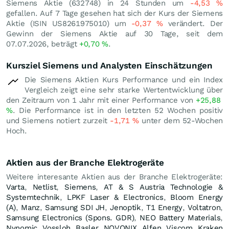
Siemens Aktie (632748) in 24 Stunden um
-4,53
%
gefallen. Auf 7 Tage gesehen hat sich der Kurs der Siemens
Aktie (ISIN US8261975010) um
-0,37
%
verändert. Der
Gewinn der Siemens Aktie auf 30 Tage, seit dem
07.07.2026, beträgt
+0,70
%
.
Kursziel Siemens und Analysten Einschätzungen
Die Siemens Aktien Kurs Performance und ein Index
Vergleich zeigt eine sehr starke Wertentwicklung über
den Zeitraum von 1 Jahr mit einer Performance von
+25,88
%
. Die Performance ist in den letzten 52 Wochen positiv
und Siemens notiert zurzeit
-1,71
%
unter dem 52-Wochen
Hoch.
Aktien aus der Branche Elektrogeräte
Weitere interesante Aktien aus der Branche Elektrogeräte:
Varta
,
Netlist
,
Siemens
,
AT & S Austria Technologie &
Systemtechnik
,
LPKF Laser & Electronics
,
Bloom Energy
(A)
,
Manz
,
Samsung SDI JH
,
Jenoptik
,
T1 Energy
,
Voltatron
,
Samsung Electronics (Spons. GDR)
,
NEO Battery Materials
,
Nynomic
,
Vossloh
,
Basler
,
NOVONIX
,
Alfen
,
Viscom
,
Kraken