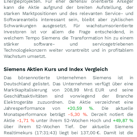
Energieprojekten. Für eher defensiv orientierte Anleger
kann die Aktie aufgrund der breiten Aufstellung, der
starken Marktpositionen und des relevanten Service- und
Softwareanteils interessant sein, bleibt aber zyklischen
Schwankungen ausgesetzt. Für wachstumsorientierte
Investoren ist vor allem die Frage entscheidend, in
welchem Tempo Siemens die Transformation hin zu einem
stärker software- und servicegetriebenen
Technologiekonzern weiter vorantreibt und in profitablem
Wachstum umsetzt.
Siemens Aktien Kurs und Index Vergleich
Das börsennotierte Unternehmen Siemens ist in
Deutschland gelistet. Das Unternehmen verfügt über eine
Marktkapitalisierung von 208,99 Mrd.
EUR
und seine
Geschäftsaktivitäten sind vorwiegend der Branche
Elektrogeräte zuzuordnen. Die Aktie verzeichnet eine
Jahresperformance von
+20,59
%
. Die aktuelle
Monatsperformance beträgt
-5,30
%
. Derzeit notiert die
Aktie
-1,71
%
unter ihrem 52-Wochen Hoch und
+49,87
%
über ihrem 52-Wochen Tief. Der aktuelle Siemens
Realtimekurs (17:31:43) liegt bei 137,00
€
. Damit ist die