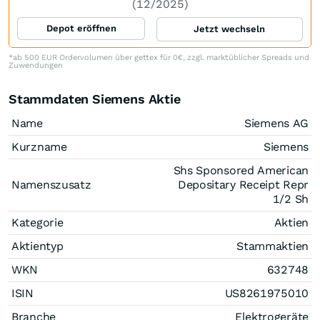
(12/2025)
Depot eröffnen
Jetzt wechseln
*ab 500 EUR Ordervolumen über gettex für 0€, zzgl. marktüblicher Spreads und
Zuwendungen
Stammdaten Siemens Aktie
Name
Siemens AG
Kurzname
Siemens
Shs Sponsored American
Namenszusatz
Depositary Receipt Repr
1/2 Sh
Kategorie
Aktien
Aktientyp
Stammaktien
WKN
632748
ISIN
US8261975010
Branche
Elektrogeräte