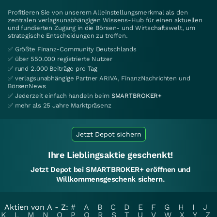
Profitieren Sie von unserem Alleinstellungsmerkmal als den
zentralen verlagsunabhängigen Wissens-Hub für einen aktuellen
und fundierten Zugang in die Börsen- und Wirtschaftswelt, um
strategische Entscheidungen zu treffen.
✅ Größte Finanz-Community Deutschlands
✅ über 550.000 registrierte Nutzer
✅ rund 2.000 Beiträge pro Tag
✅ verlagsunabhängige Partner ARIVA, FinanzNachrichten und
BörsenNews
✅ Jederzeit einfach handeln beim
SMARTBROKER+
✅ mehr als 25 Jahre Marktpräsenz
Jetzt Depot sichern
Ihre Lieblingsaktie geschenkt!
Jetzt Depot bei SMARTBROKER+ eröffnen und
Willkommensgeschenk sichern.
Aktien von A - Z:
#
A
B
C
D
E
F
G
H
I
J
K
L
M
N
O
P
Q
R
S
T
U
V
W
X
Y
Z