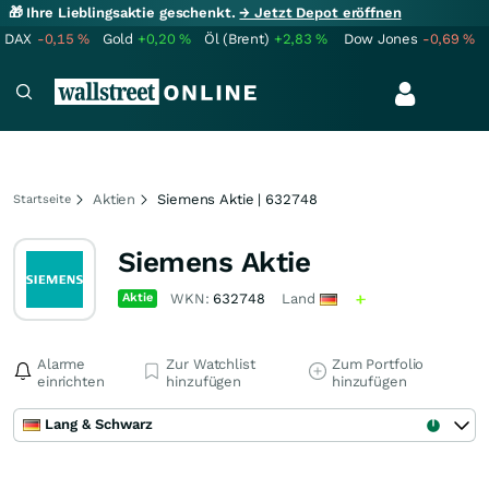
🎁 Ihre Lieblingsaktie geschenkt.
→ Jetzt Depot eröffnen
DAX
-0,15
%
Gold
+0,20
%
Öl (Brent)
+2,83
%
Dow Jones
-0,69
%
Aktien
Siemens Aktie | 632748
Startseite
Siemens Aktie
Aktie
WKN:
632748
Land
Alarme
Zur Watchlist
Zum Portfolio
einrichten
hinzufügen
hinzufügen
Lang & Schwarz