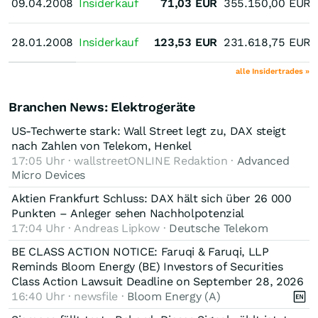
09.04.2008
09.04.2008
Insiderkauf
71,03
EUR
355.150,00
EUR
28.01.2008
28.01.2008
Insiderkauf
123,53
EUR
231.618,75
EUR
alle Insidertrades »
Branchen News: Elektrogeräte
US-Techwerte stark: Wall Street legt zu, DAX steigt
nach Zahlen von Telekom, Henkel
17:05 Uhr · wallstreetONLINE Redaktion ·
Advanced
Micro Devices
Aktien Frankfurt Schluss: DAX hält sich über 26 000
Punkten – Anleger sehen Nachholpotenzial
17:04 Uhr · Andreas Lipkow ·
Deutsche Telekom
BE CLASS ACTION NOTICE: Faruqi & Faruqi, LLP
Reminds Bloom Energy (BE) Investors of Securities
Class Action Lawsuit Deadline on September 28, 2026
16:40 Uhr · newsfile ·
Bloom Energy (A)