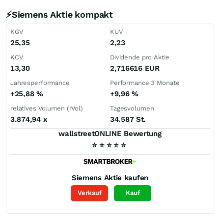
⚡Siemens Aktie kompakt
KGV
KUV
25,35
2,23
KCV
Dividende pro Aktie
13,30
2,716616
EUR
Jahresperformance
Performance 3 Monate
+25,88
%
+9,96
%
relatives Volumen (rVol)
Tagesvolumen
3.874,94
x
34.587 St.
wallstreetONLINE Bewertung
⭐
⭐
⭐
⭐
⭐
Siemens
Aktie kaufen
Verkauf
Kauf