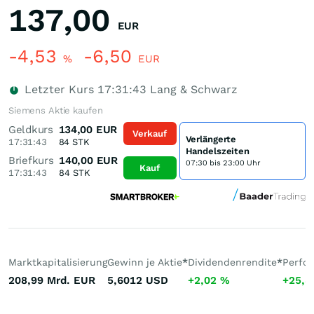
137,00
EUR
-4,53
-6,50
%
EUR
Letzter Kurs
17:31:43
Lang & Schwarz
Siemens Aktie kaufen
Geldkurs
134,00
EUR
Verkauf
Verlängerte
17:31:43
84
STK
Handelszeiten
Briefkurs
140,00
EUR
07:30 bis 23:00 Uhr
Kauf
17:31:43
84
STK
Marktkapitalisierung
Gewinn je Aktie
*
Dividendenrendite
*
Perfo
208,99 Mrd.
EUR
5,6012
USD
+2,02
%
+25,