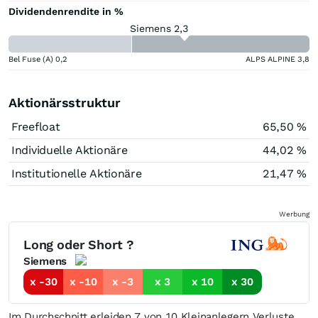
Dividendenrendite in %
Siemens 2,3
Bel Fuse (A)
0,2
ALPS ALPINE
3,8
Aktionärsstruktur
Freefloat
65,50 %
Individuelle Aktionäre
44,02 %
Institutionelle Aktionäre
21,47 %
Werbung
Long oder Short ?
Siemens
x -30
x -10
x -3
x 3
x 10
x 30
Im Durchschnitt erleiden 7 von 10 Kleinanlegern Verluste