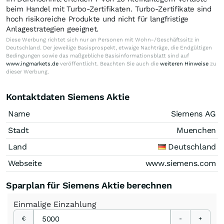
beim Handel mit Turbo-Zertifikaten. Turbo-Zertifikate sind
hoch risikoreiche Produkte und nicht für langfristige
Anlagestrategien geeignet.
Diese Werbung richtet sich nur an Personen mit Wohn-/Geschäftssitz in
Deutschland. Der jeweilige Basisprospekt, etwaige Nachträge, die Endgültigen
Bedingungen sowie das maßgebliche Basisinformationsblatt sind auf
www.ingmarkets.de
veröffentlicht. Beachten Sie auch die
weiteren Hinweise
zu
dieser Werbung.
Kontaktdaten Siemens Aktie
Name
Siemens AG
Stadt
Muenchen
Land
Deutschland
Webseite
www.siemens.com
Sparplan für Siemens Aktie berechnen
Einmalige
Einzahlung
€
-
+