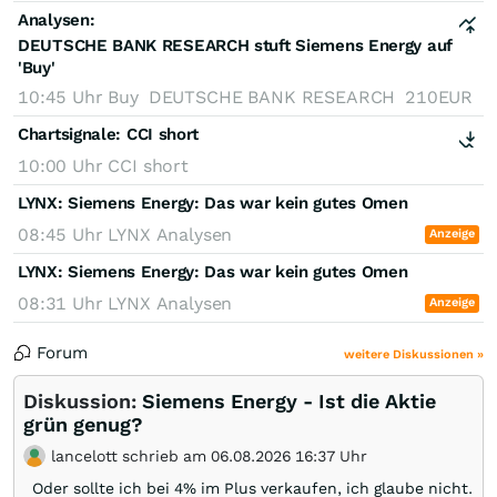
Analysen:
DEUTSCHE BANK RESEARCH stuft Siemens Energy auf
'Buy'
10:45 Uhr
Buy
DEUTSCHE BANK RESEARCH
210EUR
Chartsignale:
CCI short
10:00 Uhr
CCI short
LYNX: Siemens Energy: Das war kein gutes Omen
08:45 Uhr
LYNX Analysen
Anzeige
LYNX: Siemens Energy: Das war kein gutes Omen
08:31 Uhr
LYNX Analysen
Anzeige
Forum
weitere Diskussionen »
Diskussion:
Siemens Energy - Ist die Aktie
grün genug?
lancelott schrieb am 06.08.2026 16:37 Uhr
Oder sollte ich bei 4% im Plus verkaufen, ich glaube nicht.