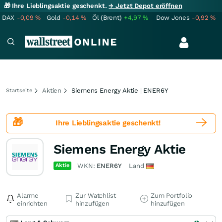
🎁 Ihre Lieblingsaktie geschenkt.
→ Jetzt Depot eröffnen
DAX
-0,09
%
Gold
-0,14
%
Öl (Brent)
+4,97
%
Dow Jones
-0,92
%
Aktien
Siemens Energy Aktie | ENER6Y
Startseite
🎁
Ihre Lieblingsaktie
geschenkt!
Siemens Energy Aktie
Aktie
WKN:
ENER6Y
Land
Alarme
Zur Watchlist
Zum Portfolio
einrichten
hinzufügen
hinzufügen