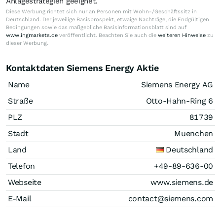
Anlagestrategien geeignet.
Diese Werbung richtet sich nur an Personen mit Wohn-/Geschäftssitz in
Deutschland. Der jeweilige Basisprospekt, etwaige Nachträge, die Endgültigen
Bedingungen sowie das maßgebliche Basisinformationsblatt sind auf
www.ingmarkets.de
veröffentlicht. Beachten Sie auch die
weiteren Hinweise
zu
dieser Werbung.
Kontaktdaten Siemens Energy Aktie
Name
Siemens Energy AG
Straße
Otto-Hahn-Ring 6
PLZ
81739
Stadt
Muenchen
Land
Deutschland
Telefon
+49-89-636-00
Webseite
www.siemens.de
E-Mail
contact@siemens.com