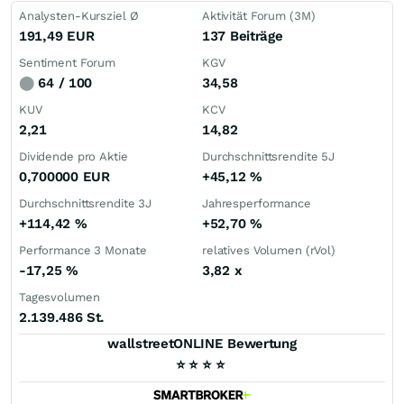
Analysten-Kursziel Ø
Aktivität Forum (3M)
191,49
EUR
137 Beiträge
Sentiment Forum
KGV
⬤
64 / 100
34,58
KUV
KCV
2,21
14,82
Dividende pro Aktie
Durchschnittsrendite 5J
0,700000
EUR
+45,12
%
Durchschnittsrendite 3J
Jahresperformance
+114,42
%
+52,70
%
Performance 3 Monate
relatives Volumen (rVol)
-17,25
%
3,82
x
Tagesvolumen
2.139.486 St.
wallstreetONLINE Bewertung
⭐
⭐
⭐
⭐