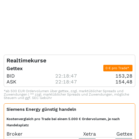
Realtimekurse
Gettex
0 € pro Trade*
BID
22:18:47
153,28
ASK
22:18:47
154,48
*ab 500 EUR Ordervolumen über gettex, zzgl. marktüblicher Spreads und
Zuwendungen | ** zzgl. marktüblicher Spreads und Zuwendungen, mögliche
Steuern und ggf. SEC Gebühr
Siemens Energy günstig handeln
Kostenvergleich pro Trade bei einem 5.000 € Ordervolumen, je nach
Handelsplatz
Broker
Xetra
Gettex