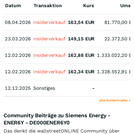
Datum
Transaktion
Kurs
Umsa
08.04.2026
08.04.2026
Insiderverkauf
163,54
EUR
81.770,00
E
23.03.2026
23.03.2026
Insiderverkauf
149,15
EUR
22.372,50
E
12.02.2026
12.02.2026
Insiderverkauf
162,88
EUR
1.333.022,20
E
12.02.2026
12.02.2026
Insiderverkauf
162,34
EUR
1.328.552,91
E
12.12.2025
12.12.2025
Sonstiges
-
alle Insidertrades »
Community Beiträge zu Siemens Energy -
ENER6Y - DE000ENER6Y0
Das denkt die wallstreetONLINE Community über