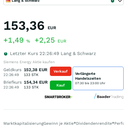
Lang & Schwarz
153,36
EUR
+1,49
+2,25
%
EUR
Letzter Kurs
22:26:49
Lang & Schwarz
Siemens Energy Aktie kaufen
Geldkurs
152,38
EUR
Verkauf
Verlängerte
22:26:49
133
STK
Handelszeiten
Briefkurs
154,34
EUR
07:30 bis 23:00 Uhr
Kauf
22:26:49
133
STK
Marktkapitalisierung
Gewinn je Aktie
*
Dividendenrendite
*
Perfo