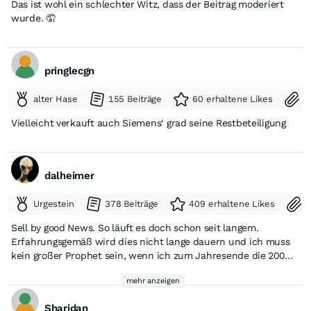
Das ist wohl ein schlechter Witz, dass der Beitrag moderiert
wurde. 🤦
pringlecgn
alter Hase
155 Beiträge
60 erhaltene Likes
S
Vielleicht verkauft auch Siemens‘ grad seine Restbeteiligung
dalheimer
Urgestein
378 Beiträge
409 erhaltene Likes
S
Sell by good News. So läuft es doch schon seit langem.
Erfahrungsgemäß wird dies nicht lange dauern und ich muss
kein großer Prophet sein, wenn ich zum Jahresende die 200
Euro sehe. SE ist eine sehr gute Langfristanlage. Ich bleibe long
mehr anzeigen
und verkaufe kein Stück. NmpM.
Sharidan