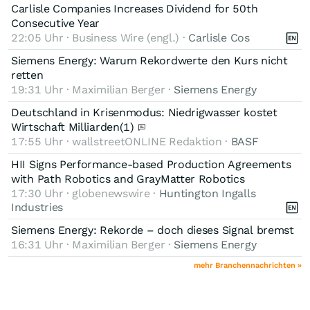
Carlisle Companies Increases Dividend for 50th
product=hb&utm_medium=in&utm_source=app&utm_campaign=
Consecutive Year
H+: Sechs Aktien im Fokus: Bei welchen Papieren die
22:05 Uhr · Business Wire (engl.) ·
Carlisle Cos
Prognosen aufhellen – und bei welchen sie kippen
Siemens Energy: Warum Rekordwerte den Kurs nicht
retten
19:31 Uhr · Maximilian Berger ·
Siemens Energy
Deutschland in Krisenmodus: Niedrigwasser kostet
Wirtschaft Milliarden
(1)
17:55 Uhr · wallstreetONLINE Redaktion ·
BASF
HII Signs Performance-based Production Agreements
with Path Robotics and GrayMatter Robotics
17:30 Uhr · globenewswire ·
Huntington Ingalls
Industries
Siemens Energy: Rekorde – doch dieses Signal bremst
16:31 Uhr · Maximilian Berger ·
Siemens Energy
mehr Branchennachrichten »