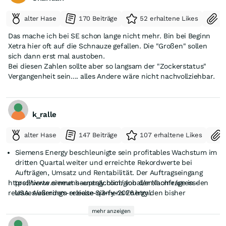
alter Hase
170 Beiträge
52 erhaltene Likes
S
Das mache ich bei SE schon lange nicht mehr. Bin bei Beginn
Xetra hier oft auf die Schnauze gefallen. Die "Großen" sollen
sich dann erst mal austoben.
Bei diesen Zahlen sollte aber so langsam der "Zockerstatus"
Vergangenheit sein.... alles Andere wäre nicht nachvollziehbar.
k_ralle
alter Hase
147 Beiträge
107 erhaltene Likes
Siemens Energy beschleunigte sein profitables Wachstum im
dritten Quartal weiter und erreichte Rekordwerte bei
Aufträgen, Umsatz und Rentabilität. Der Auftragseingang
https://www.siemens-energy.com/global/en/home/press-
profitierte erneut hauptsächlich von der Nachfrage in den
releases/earnings-release-q3-fy-2026.html
USA. Außerdem erzielte Siemens Energy den bisher
höchsten Quartalsumsatz, unterstützt durch Fortschritte bei
mehr anzeigen
der Kapazitätserweiterung. Siemens Gamesa meldete
erstmals seit dem Geschäftsjahr 2022 ein positives Ergebnis