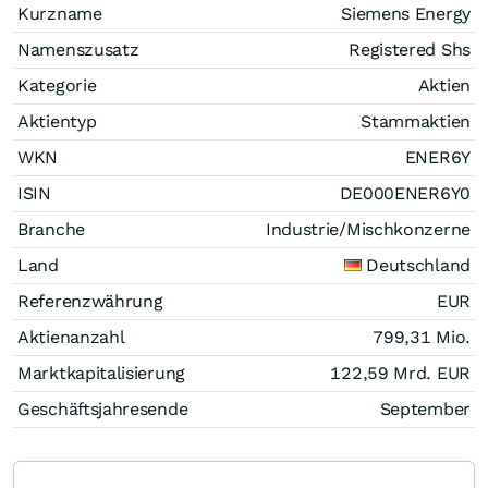
Kurzname
Siemens Energy
Namenszusatz
Registered Shs
Kategorie
Aktien
Aktientyp
Stammaktien
WKN
ENER6Y
ISIN
DE000ENER6Y0
Branche
Industrie/Mischkonzerne
Land
Deutschland
Referenzwährung
EUR
Aktienanzahl
799,31 Mio.
Marktkapitalisierung
122,59 Mrd.
EUR
Geschäftsjahresende
September