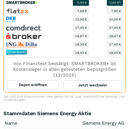
5,50 €
0,00 €*
7,88 €
7,90 €
12,50 €
10,00 €
17,40 €
17,40 €
18,97 €
18,47 €
19,35 €
17,45 €
19,40 €
19,40 €
Von Finanztest bestätigt: SMARTBROKER+ ist
Kostensieger in allen getesteten Depotgrößen
(12/2025)
Depot eröffnen
Jetzt wechseln
*ab 500 EUR Ordervolumen über gettex für 0€, zzgl. marktüblicher Spreads und
Zuwendungen
Stammdaten Siemens Energy Aktie
Name
Siemens Energy AG