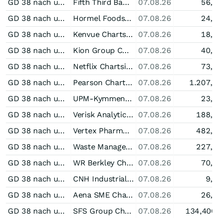
GD 38 nach unten durchkreuzt bei Fifth Third Bancorp
Fifth Third Bancorp Chartsignale
07.08.26
56,
GD 38 nach unten durchkreuzt bei Hormel Foods
Hormel Foods Chartsignale
07.08.26
24,
GD 38 nach unten durchkreuzt bei Kenvue
Kenvue Chartsignale
07.08.26
18,
GD 38 nach unten durchkreuzt bei Kion Group
Kion Group Chartsignale
07.08.26
40,
GD 38 nach unten durchkreuzt bei Netflix
Netflix Chartsignale
07.08.26
73,
GD 38 nach unten durchkreuzt bei Pearson
Pearson Chartsignale
07.08.26
1.207,
GD 38 nach unten durchkreuzt bei UPM-Kymmene
UPM-Kymmene Chartsignale
07.08.26
23,
GD 38 nach unten durchkreuzt bei Verisk Analytics
Verisk Analytics Chartsignale
07.08.26
188,
GD 38 nach unten durchkreuzt bei Vertex Pharmaceuticals
Vertex Pharmaceuticals Chartsignale
07.08.26
482,
GD 38 nach unten durchkreuzt bei Waste Management
Waste Management Chartsignale
07.08.26
227,
GD 38 nach unten durchkreuzt bei WR Berkley
WR Berkley Chartsignale
07.08.26
70,
GD 38 nach unten durchkreuzt bei CNH Industrial
CNH Industrial Chartsignale
07.08.26
9,
GD 38 nach unten durchkreuzt bei Aena SME
Aena SME Chartsignale
07.08.26
26,
GD 38 nach unten durchkreuzt bei SFS Group
SFS Group Chartsignale
07.08.26
134,400