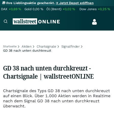
🎁 Ihre Lieblingsaktie geschenkt.
→ Jetzt Depot eröffnen
DAX
+0,69
%
Gold
0,00
%
Öl (Brent)
+0,02
%
Dow Jones
+0,25
%
Aktien
Chartsignale
Signalfinder
Startseite
GD 38 nach unten durchkreuzt
GD 38 nach unten durchkreuzt -
Chartsignale | wallstreetONLINE
Chartsignale des Typs GD 38 nach unten durchkreuzt
auf einen Blick. Über 1.000 Aktien werden in Realtime
nach dem Signal GD 38 nach unten durchkreuzt
überwacht.