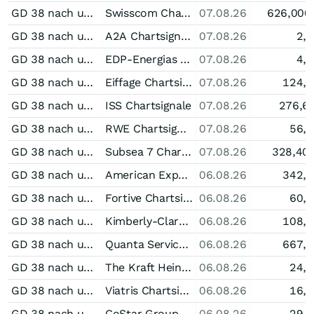
GD 38 nach unten durchkreuzt bei Swisscom
Swisscom Chartsignale
07.08.26
626,000
GD 38 nach unten durchkreuzt bei A2A
A2A Chartsignale
07.08.26
2,
GD 38 nach unten durchkreuzt bei EDP-Energias de Portugal
EDP-Energias de Portugal Chartsignale
07.08.26
4,
GD 38 nach unten durchkreuzt bei Eiffage
Eiffage Chartsignale
07.08.26
124,
GD 38 nach unten durchkreuzt bei ISS
ISS Chartsignale
07.08.26
276,6
GD 38 nach unten durchkreuzt bei RWE
RWE Chartsignale
07.08.26
56,
GD 38 nach unten durchkreuzt bei Subsea 7
Subsea 7 Chartsignale
07.08.26
328,40
GD 38 nach unten durchkreuzt bei American Express
American Express Chartsignale
06.08.26
342,
GD 38 nach unten durchkreuzt bei Fortive
Fortive Chartsignale
06.08.26
60,
GD 38 nach unten durchkreuzt bei Kimberly-Clark
Kimberly-Clark Chartsignale
06.08.26
108,
GD 38 nach unten durchkreuzt bei Quanta Services
Quanta Services Chartsignale
06.08.26
667,
GD 38 nach unten durchkreuzt bei The Kraft Heinz Company
The Kraft Heinz Company Chartsignale
06.08.26
24,
GD 38 nach unten durchkreuzt bei Viatris
Viatris Chartsignale
06.08.26
16,
GD 38 nach unten durchkreuzt bei CoStar Group
CoStar Group Chartsignale
06.08.26
29,