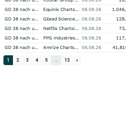
GD 38 nach unten durchkreuzt bei Equinix
Equinix Chartsignale
06.08.26
1.046,
GD 38 nach unten durchkreuzt bei Gilead Sciences
Gilead Sciences Chartsignale
06.08.26
129,
GD 38 nach unten durchkreuzt bei Netflix
Netflix Chartsignale
06.08.26
73,
GD 38 nach unten durchkreuzt bei PPG Industries
PPG Industries Chartsignale
06.08.26
117,
GD 38 nach unten durchkreuzt bei Amrize
Amrize Chartsignale
06.08.26
41,810
1
2
3
4
5
…
13