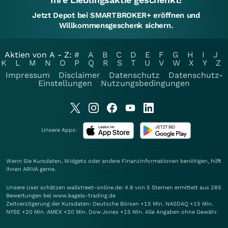
Jetzt Depot bei SMARTBROKER+ eröffnen und
Willkommensgeschenk sichern.
Aktien von A - Z:
#
A
B
C
D
E
F
G
H
I
J
K
L
M
N
O
P
Q
R
S
T
U
V
W
X
Y
Z
Impressum
Disclaimer
Datenschutz
Datenschutz-
Einstellungen
Nutzungsbedingungen
Unsere Apps:
Wenn Sie Kursdaten, Widgets oder andere Finanzinformationen benötigen, hilft
Ihnen
ARIVA
gerne.
Unsere User schätzen wallstreet-online.de: 4.8 von 5 Sternen ermittelt aus 285
Bewertungen bei www.kagels-trading.de
Zeitverzögerung der Kursdaten: Deutsche Börsen +15 Min. NASDAQ +15 Min.
NYSE +20 Min. AMEX +20 Min. Dow Jones +15 Min. Alle Angaben ohne Gewähr.