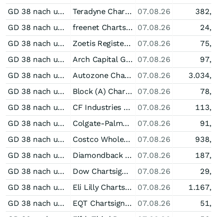
GD 38 nach unten durchkreuzt bei Teradyne
Teradyne Chartsignale
07.08.26
382,
GD 38 nach unten durchkreuzt bei freenet
freenet Chartsignale
07.08.26
24,
GD 38 nach unten durchkreuzt bei Zoetis Registered (A)
Zoetis Registered (A) Chartsignale
07.08.26
75,
GD 38 nach unten durchkreuzt bei Arch Capital Group
Arch Capital Group Chartsignale
07.08.26
97,
GD 38 nach unten durchkreuzt bei Autozone
Autozone Chartsignale
07.08.26
3.034,
GD 38 nach unten durchkreuzt bei Block (A)
Block (A) Chartsignale
07.08.26
78,
GD 38 nach unten durchkreuzt bei CF Industries Holdings
CF Industries Holdings Chartsignale
07.08.26
113,
GD 38 nach unten durchkreuzt bei Colgate-Palmolive
Colgate-Palmolive Chartsignale
07.08.26
91,
GD 38 nach unten durchkreuzt bei Costco Wholesale
Costco Wholesale Chartsignale
07.08.26
938,
GD 38 nach unten durchkreuzt bei Diamondback Energy
Diamondback Energy Chartsignale
07.08.26
187,
GD 38 nach unten durchkreuzt bei Dow
Dow Chartsignale
07.08.26
29,
GD 38 nach unten durchkreuzt bei Eli Lilly
Eli Lilly Chartsignale
07.08.26
1.167,
GD 38 nach unten durchkreuzt bei EQT
EQT Chartsignale
07.08.26
51,