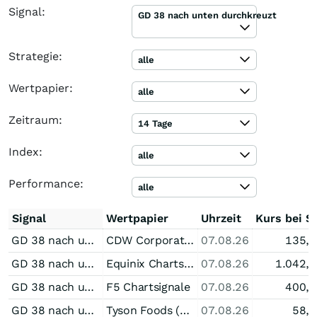
Signal:
GD 38 nach unten durchkreuzt
Strategie:
alle
Wertpapier:
alle
Zeitraum:
14 Tage
Index:
alle
Performance:
alle
Signal
Wertpapier
Uhrzeit
Kurs bei S
GD 38 nach unten durchkreuzt bei CDW Corporation
CDW Corporation Chartsignale
07.08.26
135,
GD 38 nach unten durchkreuzt bei Equinix
Equinix Chartsignale
07.08.26
1.042,
GD 38 nach unten durchkreuzt bei F5
F5 Chartsignale
07.08.26
400,
GD 38 nach unten durchkreuzt bei Tyson Foods (A)
Tyson Foods (A) Chartsignale
07.08.26
58,