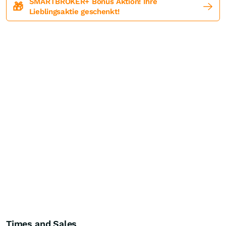
SMARTBROKER+ Bonus Aktion! Ihre
🎁
Lieblingsaktie geschenkt!
Times and Sales