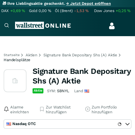
🎁 Ihre Lieblingsaktie geschenkt.
→ Jetzt Depot eröffnen
DAX
+0,69
%
Gold
0,00
%
Öl (Brent)
-1,53
%
Dow Jones
+0,25
%
Aktien
Signature Bank Depositary Shs (A) Aktie
Startseite
Handelsplätze
Signature Bank Depositary
Shs (A) Aktie
Aktie
SYM:
SBNYL
Land
Alarme
Zur Watchlist
Zum Portfolio
einrichten
hinzufügen
hinzufügen
Nasdaq OTC