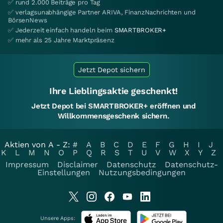
✅ rund 2.000 Beiträge pro Tag
✅ verlagsunabhängige Partner ARIVA, FinanzNachrichten und
BörsenNews
✅ Jederzeit einfach handeln beim
SMARTBROKER+
✅ mehr als 25 Jahre Marktpräsenz
Jetzt Depot sichern
Ihre Lieblingsaktie geschenkt!
Jetzt Depot bei SMARTBROKER+ eröffnen und
Willkommensgeschenk sichern.
Aktien von A - Z:
#
A
B
C
D
E
F
G
H
I
J
K
L
M
N
O
P
Q
R
S
T
U
V
W
X
Y
Z
Impressum
Disclaimer
Datenschutz
Datenschutz-
Einstellungen
Nutzungsbedingungen
Unsere Apps: