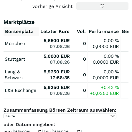
vorherige Ansicht
Marktplätze
Börsenplatz
Letzter Kurs
Vol.
Performance
Ges
5,6500
EUR
0,00
%
München
0
07.08.26
0,0000
EUR
5,0000
EUR
0,00
%
Stuttgart
0
07.08.26
0,0000
EUR
Lang &
5,9250
EUR
0,00
%
0
Schwarz
12:58:35
0,0000
EUR
5,9250
EUR
+0,42
%
L&S Exchange
0
07.08.26
+0,0250
EUR
Zusammenfassung Börsen Zeitraum auswählen:
heute
oder Datum eingeben:
von
bis