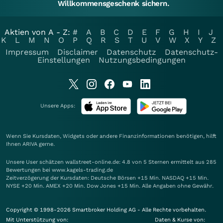
Willkommensgeschenk sichern.
Aktien von A - Z:
#
A
B
C
D
E
F
G
H
I
J
K
L
M
N
O
P
Q
R
S
T
U
V
W
X
Y
Z
Impressum
Disclaimer
Datenschutz
Datenschutz-
Einstellungen
Nutzungsbedingungen
Unsere Apps:
Wenn Sie Kursdaten, Widgets oder andere Finanzinformationen benötigen, hilft
Ihnen
ARIVA
gerne.
Unsere User schätzen wallstreet-online.de: 4.8 von 5 Sternen ermittelt aus 285
Bewertungen bei www.kagels-trading.de
Zeitverzögerung der Kursdaten: Deutsche Börsen +15 Min. NASDAQ +15 Min.
NYSE +20 Min. AMEX +20 Min. Dow Jones +15 Min. Alle Angaben ohne Gewähr.
Copyright © 1998-2026 Smartbroker Holding AG - Alle Rechte vorbehalten.
Mit Unterstützung von:
Daten & Kurse von: