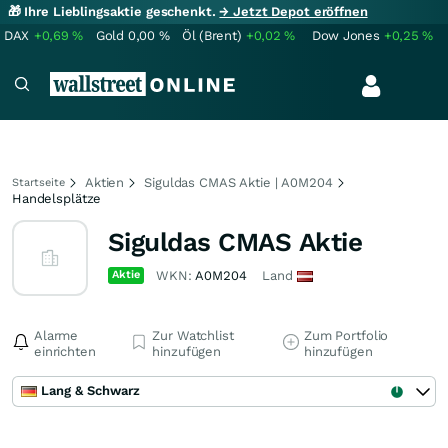
🎁 Ihre Lieblingsaktie geschenkt.
→ Jetzt Depot eröffnen
DAX
+0,69
%
Gold
0,00
%
Öl (Brent)
+0,02
%
Dow Jones
+0,25
%
Aktien
Siguldas CMAS Aktie | A0M204
Startseite
Handelsplätze
Siguldas CMAS Aktie
Aktie
WKN:
A0M204
Land
Alarme
Zur Watchlist
Zum Portfolio
einrichten
hinzufügen
hinzufügen
Lang & Schwarz