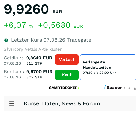
9,9260
EUR
+6,07
+0,5680
%
EUR
Letzter Kurs
07.08.26
Tradegate
Silvercorp Metals Aktie kaufen
Geldkurs
9,8640
EUR
Verkauf
Verlängerte
07.08.26
811
STK
Handelszeiten
Briefkurs
9,9700
EUR
07:30 bis 23:00 Uhr
Kauf
07.08.26
802
STK
Kurse, Daten, News & Forum