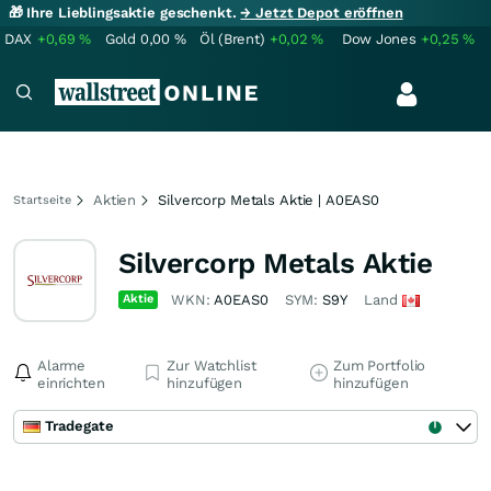
🎁 Ihre Lieblingsaktie geschenkt.
→ Jetzt Depot eröffnen
DAX
+0,69
%
Gold
0,00
%
Öl (Brent)
+0,02
%
Dow Jones
+0,25
%
Aktien
Silvercorp Metals Aktie | A0EAS0
Startseite
Silvercorp Metals Aktie
Aktie
WKN:
A0EAS0
SYM:
S9Y
Land
Alarme
Zur Watchlist
Zum Portfolio
einrichten
hinzufügen
hinzufügen
Tradegate