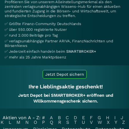
Profitieren Sie von unserem Alleinstellungsmerkmal als den
zentralen verlagsunabhängigen Wissens-Hub für einen aktuellen
und fundierten Zugang in die Börsen- und Wirtschaftswelt, um
strategische Entscheidungen zu treffen.
✅ Größte Finanz-Community Deutschlands
✅ über 550.000 registrierte Nutzer
✅ rund 2.000 Beiträge pro Tag
✅ verlagsunabhängige Partner ARIVA, FinanzNachrichten und
BörsenNews
✅ Jederzeit einfach handeln beim
SMARTBROKER+
✅ mehr als 25 Jahre Marktpräsenz
Jetzt Depot sichern
Ihre Lieblingsaktie geschenkt!
Jetzt Depot bei SMARTBROKER+ eröffnen und
Willkommensgeschenk sichern.
Aktien von A - Z:
#
A
B
C
D
E
F
G
H
I
J
K
L
M
N
O
P
Q
R
S
T
U
V
W
X
Y
Z