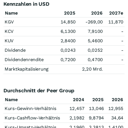
Kennzahlen in USD
Name
2025
2026
2027e
KGV
14,850
-269,00
11,870
KCV
6,1300
7,9100
-
KUV
2,8400
5,4600
-
Dividende
0,0243
0,0252
-
Dividendenrendite
0,7200
0,4700
-
Marktkapitalisierung
2,20 Mrd.
Durchschnitt der Peer Group
Name
2024
2025
2026
Kurs-Gewinn-Verhältnis
12,457
13,046
12,955
Kurs-Cashflow-Verhältnis
2,1982
9,8794
34,64
Kurs-Umsatz-Verhältnis
2,1960
3,3813
1,4100