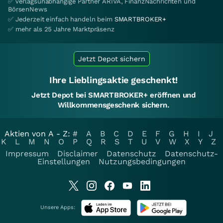
✅ verlagsunabhängige Partner ARIVA, FinanzNachrichten und
BörsenNews
✅ Jederzeit einfach handeln beim
SMARTBROKER+
✅ mehr als 25 Jahre Marktpräsenz
Jetzt Depot sichern
Ihre Lieblingsaktie geschenkt!
Jetzt Depot bei SMARTBROKER+ eröffnen und
Willkommensgeschenk sichern.
Aktien von A - Z:
#
A
B
C
D
E
F
G
H
I
J
K
L
M
N
O
P
Q
R
S
T
U
V
W
X
Y
Z
Impressum
Disclaimer
Datenschutz
Datenschutz-
Einstellungen
Nutzungsbedingungen
Unsere Apps: