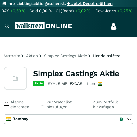
🎁 Ihre Lieblingsaktie geschenkt.
→ Jetzt Depot eröffnen
DAX
+0,69
%
Gold
0,00
%
Öl (Brent)
+0,02
%
Dow Jones
+0,25
%
Aktien
Simplex Castings Aktie
Handelsplätze
Startseite
Simplex Castings Aktie
Aktie
SYM:
SIMPLEXCAS
Land
Alarme
Zur Watchlist
Zum Portfolio
einrichten
hinzufügen
hinzufügen
Bombay