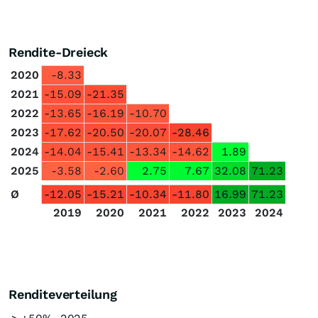
Rendite-Dreieck
2020
-8.33
2021
-15.09
-21.35
2022
-13.65
-16.19
-10.70
2023
-17.62
-20.50
-20.07
-28.46
2024
-14.04
-15.41
-13.34
-14.62
1.89
2025
-3.58
-2.60
2.75
7.67
32.08
71.23
Ø
-12.05
-15.21
-10.34
-11.80
16.99
71.23
2019
2020
2021
2022
2023
2024
Renditeverteilung