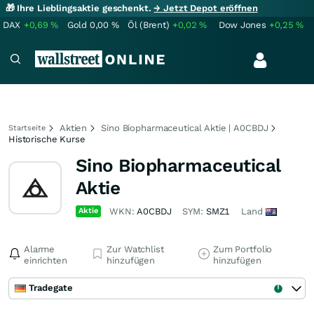
🎁 Ihre Lieblingsaktie geschenkt.
→ Jetzt Depot eröffnen
DAX
+0,69
%
Gold
0,00
%
Öl (Brent)
+0,02
%
Dow Jones
+0,25
%
Aktien
Sino Biopharmaceutical Aktie | A0CBDJ
Startseite
Historische Kurse
Sino Biopharmaceutical
Aktie
Aktie
WKN:
A0CBDJ
SYM:
SMZ1
Land
Alarme
Zur Watchlist
Zum Portfolio
einrichten
hinzufügen
hinzufügen
Tradegate