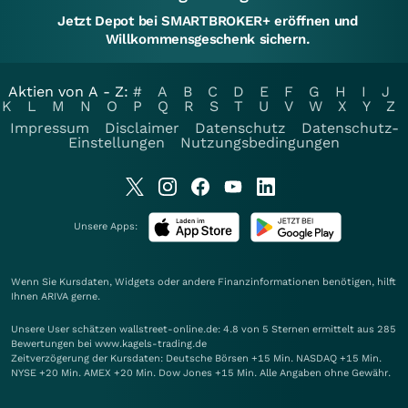
Jetzt Depot bei SMARTBROKER+ eröffnen und
Willkommensgeschenk sichern.
Aktien von A - Z:
#
A
B
C
D
E
F
G
H
I
J
K
L
M
N
O
P
Q
R
S
T
U
V
W
X
Y
Z
Impressum
Disclaimer
Datenschutz
Datenschutz-
Einstellungen
Nutzungsbedingungen
Unsere Apps:
Wenn Sie Kursdaten, Widgets oder andere Finanzinformationen benötigen, hilft
Ihnen
ARIVA
gerne.
Unsere User schätzen wallstreet-online.de: 4.8 von 5 Sternen ermittelt aus 285
Bewertungen bei www.kagels-trading.de
Zeitverzögerung der Kursdaten: Deutsche Börsen +15 Min. NASDAQ +15 Min.
NYSE +20 Min. AMEX +20 Min. Dow Jones +15 Min. Alle Angaben ohne Gewähr.