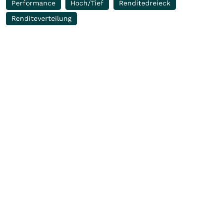
Performance
Hoch/Tief
Renditedreieck
Renditeverteilung