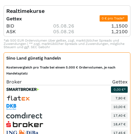
Realtimekurse
Gettex
0 € pro Trade*
BID
05.08.26
1,1500
ASK
05.08.26
1,2100
*ab 500 EUR Ordervolumen über gettex, zzgl. marktüblicher Spreads und
Zuwendungen | ** zzgl. marktüblicher Spreads und Zuwendungen, mögliche
Steuern und ggf. SEC Gebühr
Sino Land günstig handeln
Kostenvergleich pro Trade bei einem 5.000 € Ordervolumen, je nach
Handelsplatz
Broker
Gettex
0,00 €*
7,90 €
10,00 €
17,40 €
18,47 €
17,45 €