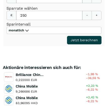
Sparrate
wählen
€
-
+
Sparintervall
monatlich
Jetzt berechnen
Aktionäre interessieren sich auch für:
-1,99
%
Brilliance China Automotive Holdings
-36,56
%
0,222000 EUR
+2,23
%
China Mobile
-6,22
%
9,266686 EUR
+2,42
%
China Mobile
-6,22
%
83,96095 HKD