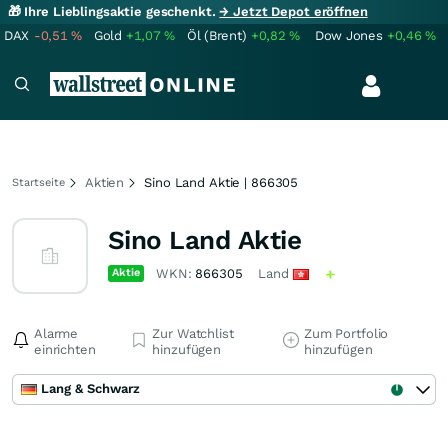
🎁 Ihre Lieblingsaktie geschenkt.
→ Jetzt Depot eröffnen
DAX
-0,51
%
Gold
+1,07
%
Öl (Brent)
+0,82
%
Dow Jones
+0,46
%
Aktien
Sino Land Aktie | 866305
Startseite
Sino Land Aktie
Aktie
WKN:
866305
Land
Alarme
Zur Watchlist
Zum Portfolio
einrichten
hinzufügen
hinzufügen
Lang & Schwarz