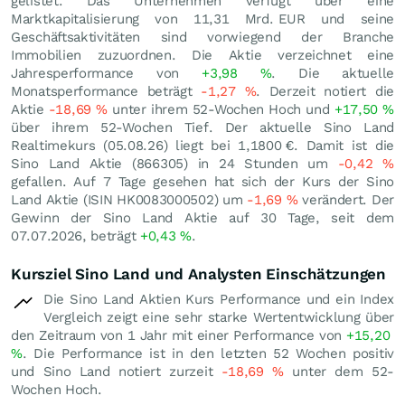
gelistet. Das Unternehmen verfügt über eine
Marktkapitalisierung von 11,31 Mrd.
EUR
und seine
Geschäftsaktivitäten sind vorwiegend der Branche
Immobilien zuzuordnen. Die Aktie verzeichnet eine
Jahresperformance von
+3,98
%
. Die aktuelle
Monatsperformance beträgt
-1,27
%
. Derzeit notiert die
Aktie
-18,69
%
unter ihrem 52-Wochen Hoch und
+17,50
%
über ihrem 52-Wochen Tief. Der aktuelle Sino Land
Realtimekurs (
05.08.26
) liegt bei 1,1800
€
. Damit ist die
Sino Land Aktie (866305) in 24 Stunden um
-0,42
%
gefallen. Auf 7 Tage gesehen hat sich der Kurs der Sino
Land Aktie (ISIN HK0083000502) um
-1,69
%
verändert. Der
Gewinn der Sino Land Aktie auf 30 Tage, seit dem
07.07.2026, beträgt
+0,43
%
.
Kursziel Sino Land und Analysten Einschätzungen
Die Sino Land Aktien Kurs Performance und ein Index
Vergleich zeigt eine sehr starke Wertentwicklung über
den Zeitraum von 1 Jahr mit einer Performance von
+15,20
%
. Die Performance ist in den letzten 52 Wochen positiv
und Sino Land notiert zurzeit
-18,69
%
unter dem 52-
Wochen Hoch.