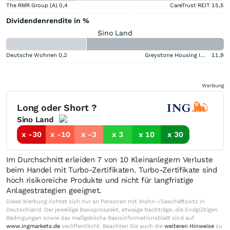
The RMR Group (A)
0,4
CareTrust REIT
15,5
Dividendenrendite in %
Sino Land
Deutsche Wohnen
0,2
Greystone Housing Impact Investors LP Benef Unit Cert
11,9
Werbung
Long oder Short ?
Sino Land
x -30
x -10
x -3
x 3
x 10
x 30
Im Durchschnitt erleiden 7 von 10 Kleinanlegern Verluste
beim Handel mit Turbo-Zertifikaten. Turbo-Zertifikate sind
hoch risikoreiche Produkte und nicht für langfristige
Anlagestrategien geeignet.
Diese Werbung richtet sich nur an Personen mit Wohn-/Geschäftssitz in
Deutschland. Der jeweilige Basisprospekt, etwaige Nachträge, die Endgültigen
Bedingungen sowie das maßgebliche Basisinformationsblatt sind auf
www.ingmarkets.de
veröffentlicht. Beachten Sie auch die
weiteren Hinweise
zu