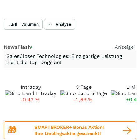
Volumen
Analyse
NewsFlash
Anzeige
SalesCloser Technologies: Einzigartige Leistung
zieht die Top-Dogs an!
Intraday
5 Tage
1 Mo
-0,42
%
-1,69
%
+0,4
SMARTBROKER+ Bonus Aktion!
🎁
Ihre Lieblingsaktie geschenkt!