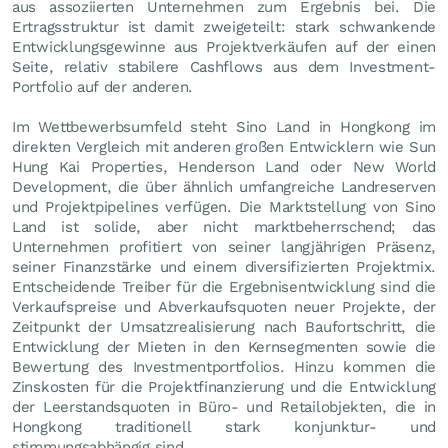
aus assoziierten Unternehmen zum Ergebnis bei. Die
Ertragsstruktur ist damit zweigeteilt: stark schwankende
Entwicklungsgewinne aus Projektverkäufen auf der einen
Seite, relativ stabilere Cashflows aus dem Investment-
Portfolio auf der anderen.
Im Wettbewerbsumfeld steht Sino Land in Hongkong im
direkten Vergleich mit anderen großen Entwicklern wie Sun
Hung Kai Properties, Henderson Land oder New World
Development, die über ähnlich umfangreiche Landreserven
und Projektpipelines verfügen. Die Marktstellung von Sino
Land ist solide, aber nicht marktbeherrschend; das
Unternehmen profitiert von seiner langjährigen Präsenz,
seiner Finanzstärke und einem diversifizierten Projektmix.
Entscheidende Treiber für die Ergebnisentwicklung sind die
Verkaufspreise und Abverkaufsquoten neuer Projekte, der
Zeitpunkt der Umsatzrealisierung nach Baufortschritt, die
Entwicklung der Mieten in den Kernsegmenten sowie die
Bewertung des Investmentportfolios. Hinzu kommen die
Zinskosten für die Projektfinanzierung und die Entwicklung
der Leerstandsquoten in Büro- und Retailobjekten, die in
Hongkong traditionell stark konjunktur- und
stimmungsabhängig sind.