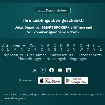
Jetzt Depot sichern
Ihre Lieblingsaktie geschenkt!
Jetzt Depot bei SMARTBROKER+ eröffnen und
Willkommensgeschenk sichern.
Aktien von A - Z:
#
A
B
C
D
E
F
G
H
I
J
K
L
M
N
O
P
Q
R
S
T
U
V
W
X
Y
Z
Impressum
Disclaimer
Datenschutz
Datenschutz-
Einstellungen
Nutzungsbedingungen
Unsere Apps:
Wenn Sie Kursdaten, Widgets oder andere Finanzinformationen benötigen, hilft
Ihnen
ARIVA
gerne.