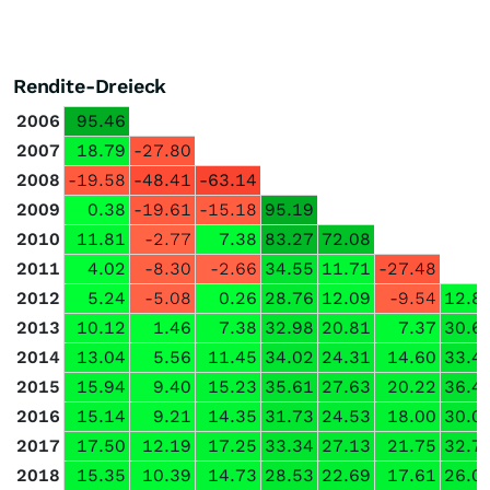
Rendite-Dreieck
2006
95.46
2007
18.79
-27.80
2008
-19.58
-48.41
-63.14
2009
0.38
-19.61
-15.18
95.19
2010
11.81
-2.77
7.38
83.27
72.08
2011
4.02
-8.30
-2.66
34.55
11.71
-27.48
2012
5.24
-5.08
0.26
28.76
12.09
-9.54
12.8
2013
10.12
1.46
7.38
32.98
20.81
7.37
30.6
2014
13.04
5.56
11.45
34.02
24.31
14.60
33.4
2015
15.94
9.40
15.23
35.61
27.63
20.22
36.4
2016
15.14
9.21
14.35
31.73
24.53
18.00
30.0
2017
17.50
12.19
17.25
33.34
27.13
21.75
32.7
2018
15.35
10.39
14.73
28.53
22.69
17.61
26.0