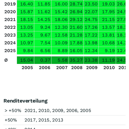
2019
16.40
11.85
16.00
28.74
23.50
19.03
26.6
2020
15.87
11.62
15.42
26.94
22.07
17.95
24.5
2021
18.15
14.25
18.06
29.12
24.75
21.15
27.5
2022
13.05
9.24
12.30
21.60
17.26
13.57
18.3
2023
13.25
9.67
12.58
21.28
17.22
13.81
18.1
2024
10.97
7.54
10.09
17.88
13.98
10.68
14.3
2025
9.84
6.56
8.89
16.05
12.34
9.19
12.4
Ø
15.04
0.37
5.58
35.27
23.38
11.19
24.5
2005
2006
2007
2008
2009
2010
201
Renditeverteilung
> +50%
2021, 2010, 2009, 2006, 2005
+50%
2017, 2015, 2013