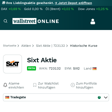
🎁 Ihre Lieblingsaktie geschenkt.
→ Jetzt Depot eröffnen
DAX
+0,69
%
Gold
0,00
%
Öl (Brent)
+0,02
%
Dow Jones
+0,25
%
Aktien
Sixt Aktie | 723132
Historische Kurse
Startseite
Sixt Aktie
Aktie
WKN:
723132
SYM:
SIX2
Land
Alarme
Zur Watchlist
Zum Portfolio
einrichten
hinzufügen
hinzufügen
Tradegate