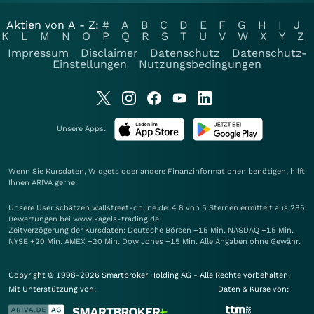
Aktien von A - Z:
#
A
B
C
D
E
F
G
H
I
J
K
L
M
N
O
P
Q
R
S
T
U
V
W
X
Y
Z
Impressum
Disclaimer
Datenschutz
Datenschutz-
Einstellungen
Nutzungsbedingungen
Unsere Apps:
Wenn Sie Kursdaten, Widgets oder andere Finanzinformationen benötigen, hilft
Ihnen
ARIVA
gerne.
Unsere User schätzen wallstreet-online.de: 4.8 von 5 Sternen ermittelt aus 285
Bewertungen bei www.kagels-trading.de
Zeitverzögerung der Kursdaten: Deutsche Börsen +15 Min. NASDAQ +15 Min.
NYSE +20 Min. AMEX +20 Min. Dow Jones +15 Min. Alle Angaben ohne Gewähr.
Copyright © 1998-2026 Smartbroker Holding AG - Alle Rechte vorbehalten.
Mit Unterstützung von:
Daten & Kurse von: