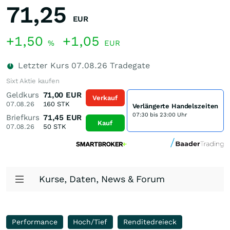
71,25
EUR
+1,50
+1,05
%
EUR
Letzter Kurs
07.08.26
Tradegate
Sixt Aktie kaufen
Geldkurs
71,00
EUR
Verkauf
07.08.26
160
STK
Verlängerte Handelszeiten
07:30 bis 23:00 Uhr
Briefkurs
71,45
EUR
Kauf
07.08.26
50
STK
Kurse, Daten, News & Forum
Performance
Hoch/Tief
Renditedreieck