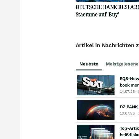
DEUTSCHE BANK RESEARCH 
Staemme auf 'Buy'
Artikel in Nachrichten z
Neueste
Meistgelesene
EQS-News
book mor
14.07.26
· 
DZ BANK 
13.07.26
· 
Top-Artik
heißdisk