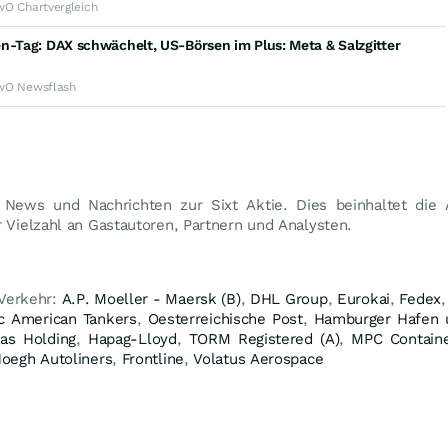
wO Chartvergleich
n-Tag: DAX schwächelt, US-Börsen im Plus: Meta & Salzgitter
wO Newsflash
t News und Nachrichten zur Sixt Aktie. Dies beinhaltet die
 Vielzahl an Gastautoren, Partnern und Analysten.
 Verkehr:
A.P. Moeller - Maersk (B)
,
DHL Group
,
Eurokai
,
Fedex
c American Tankers
,
Oesterreichische Post
,
Hamburger Hafen u
as Holding
,
Hapag-Lloyd
,
TORM Registered (A)
,
MPC Containe
oegh Autoliners
,
Frontline
,
Volatus Aerospace