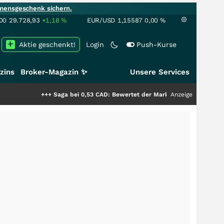
mensgeschenk sichern.
00
29.728,93
+1,18
%
EUR/USD
1,15587
0,00
%
Aktie geschenkt!
Login
Push-Kurse
zins
Broker-Magazin ✨
Unsere Services
+++
Saga bei 0,53 CAD: Bewertet der Markt noch immer nur die Hälfte d
Anzeige