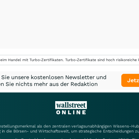
eim Handel mit Turbo-Zertifikaten. Turbo-Zertifikate sind hoch risikoreiche P
 Sie unsere kostenlosen Newsletter und
Jetz
n Sie nichts mehr aus der Redaktion
instellungsmerkmal als den zentralen verlagsunabhängigen Wissens-Hub 
 in die Börsen- und Wirtschaftswelt, um strategische Entscheidungen zu