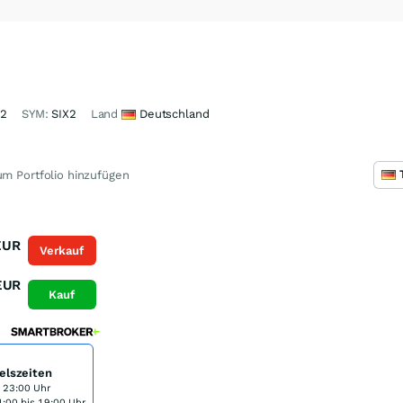
32
SYM:
SIX2
Land
Deutschland
m Portfolio hinzufügen
EUR
Verkauf
K
EUR
Kauf
elszeiten
s 23:00 Uhr
:00 bis 19:00 Uhr