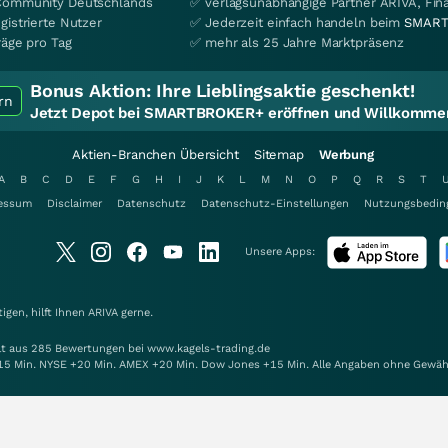
Community Deutschlands
✅ verlagsunabhängige Partner ARIVA, Fi
gistrierte Nutzer
✅ Jederzeit einfach handeln beim
SMART
räge pro Tag
✅ mehr als 25 Jahre Marktpräsenz
Bonus Aktion:
Ihre Lieblingsaktie geschenkt!
rn
Jetzt Depot bei SMARTBROKER+ eröffnen und Willkommen
Aktien-Branchen Übersicht
Sitemap
Werbung
A
B
C
D
E
F
G
H
I
J
K
L
M
N
O
P
Q
R
S
T
essum
Disclaimer
Datenschutz
Datenschutz-Einstellungen
Nutzungsbedin
Unsere Apps:
gen, hilft Ihnen
ARIVA
gerne.
elt aus 285 Bewertungen bei www.kagels-trading.de
15 Min. NYSE +20 Min. AMEX +20 Min. Dow Jones +15 Min. Alle Angaben ohne Gewäh
alten.
Mit Unterstützung von: