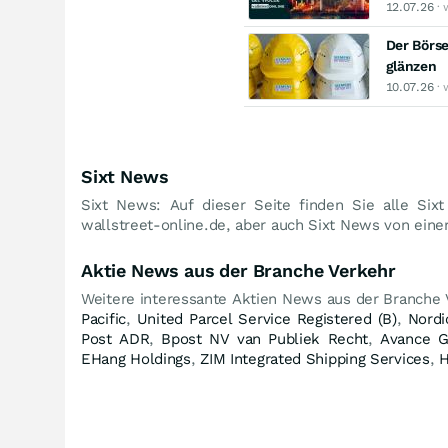
12.07.26
· 
Der Börse
glänzen
10.07.26
· 
Sixt News
Sixt News: Auf dieser Seite finden Sie alle Six
wallstreet-online.de, aber auch Sixt News von einer
Aktie News aus der Branche Verkehr
Weitere interessante Aktien News aus der Branche
Pacific
,
United Parcel Service Registered (B)
,
Nordi
Post ADR
,
Bpost NV van Publiek Recht
,
Avance G
EHang Holdings
,
ZIM Integrated Shipping Services
,
H