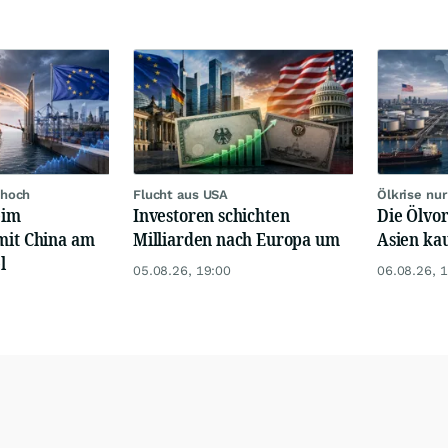
 hoch
Flucht aus USA
Ölkrise nu
eim
Investoren schichten
Die Ölvor
mit China am
Milliarden nach Europa um
Asien ka
l
05.08.26, 19:00
06.08.26, 