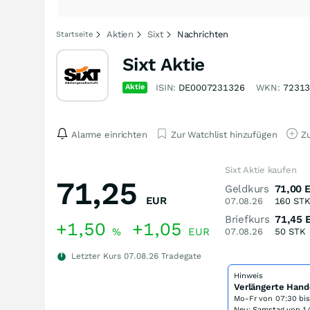
Aktien
Sixt
Nachrichten
Startseite
Sixt Aktie
Aktie
ISIN:
DE0007231326
WKN:
7231
Alarme einrichten
Zur Watchlist hinzufügen
Zu
Sixt Aktie kaufen
71,25
Geldkurs
71,00
EUR
07.08.26
160
ST
Briefkurs
71,45
+1,50
+1,05
%
EUR
07.08.26
50
STK
Letzter Kurs
07.08.26
Tradegate
Hinweis
Verlängerte Hand
Mo-Fr von
07:30 bi
Neu: Samstag von 14