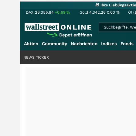
🎁 Ihre Lieblingsakt
DAX
26.355,84
+0,69
%
Gold
4.342,26
0,00
%
Öl (
Depot eröffnen
Aktien
Community
Nachrichten
Indizes
Fonds
NEWS TICKER