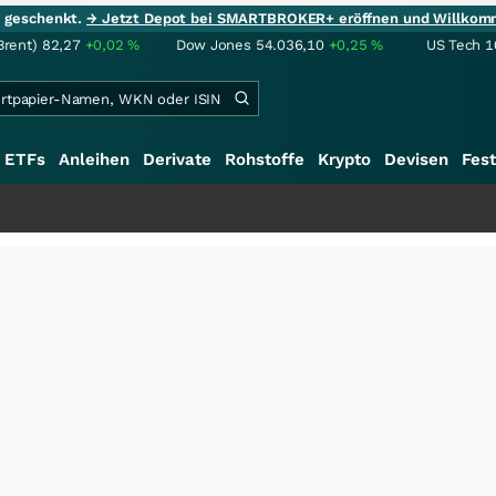
ie geschenkt.
→ Jetzt Depot bei SMARTBROKER+ eröffnen und Willkom
Brent)
82,27
+0,02
%
Dow Jones
54.036,10
+0,25
%
US Tech 1
ETFs
Anleihen
Derivate
Rohstoffe
Krypto
Devisen
Fest