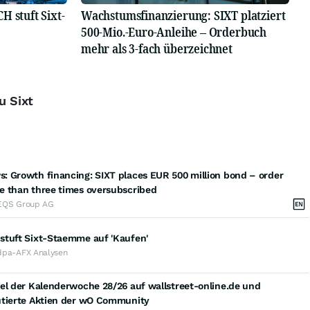
stuft Sixt-
Wachstumsfinanzierung: SIXT platziert
500-Mio.-Euro-Anleihe – Orderbuch
mehr als 3-fach überzeichnet
u Sixt
: Growth financing: SIXT places EUR 500 million bond – order
e than three times oversubscribed
EQS Group AG
stuft Sixt-Staemme auf 'Kaufen'
dpa-AFX Analysen
el der Kalenderwoche 28/26 auf wallstreet-online.de und
utierte Aktien der wO Community