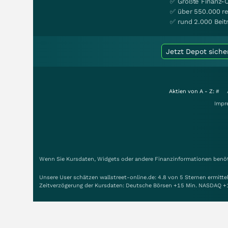
✅ Größte Finanz-
✅ über 550.000 re
✅ rund 2.000 Beit
Jetzt Depot siche
Aktien von A - Z:
#
Impr
Wenn Sie Kursdaten, Widgets oder andere Finanzinformationen benöti
Unsere User schätzen wallstreet-online.de: 4.8 von 5 Sternen ermitt
Zeitverzögerung der Kursdaten: Deutsche Börsen +15 Min. NASDAQ +
Copyright © 1998-2026 Smartbroker Holding AG - Alle Rechte vorbeh