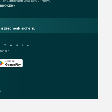
nanzNachrichten und BörsenNews
BROKER+
sgeschenk sichern.
U
V
W
X
Y
Z
gungen
r.
Daten & Kurse von: