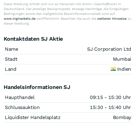
Diese Werbung richtet sich nur an Personen mit Wohn-/Geschäftssitz in
Deutschland. Der jeweilige Basisprospekt, etwaige Nachträge, die Endgültigen
Bedingungen sowie das maßgebliche Basisinformationsblatt sind auf
www.ingmarkets.de
veröffentlicht. Beachten Sie auch die
weiteren Hinweise
zu
dieser Werbung.
Kontaktdaten SJ Aktie
Name
SJ Corporation Ltd
Stadt
Mumbai
Land
Indien
Handelsinformationen SJ
Haupthandel
09:15 - 15:30 Uhr
Schlussauktion
15:30 - 15:40 Uhr
Liquidister Handelsplatz
Bombay