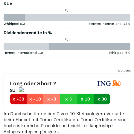
KUV
SJ
Whirlpool
0,3
Hermes International
13,9
Dividendenrendite in %
SJ
Hermes International
1,0
Whirlpool
6,0
Werbung
Long oder Short ?
SJ
x -30
x -10
x -3
x 3
x 10
x 30
Im Durchschnitt erleiden 7 von 10 Kleinanlegern Verluste
beim Handel mit Turbo-Zertifikaten. Turbo-Zertifikate sind
hoch risikoreiche Produkte und nicht für langfristige
Anlagestrategien geeignet.