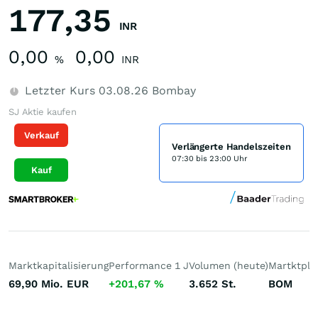
177,35
INR
0,00
0,00
%
INR
Letzter Kurs
03.08.26
Bombay
SJ Aktie kaufen
Verkauf
Verlängerte Handelszeiten
07:30 bis 23:00 Uhr
Kauf
Marktkapitalisierung
Performance 1 J
Volumen (heute)
Martktpla
69,90 Mio.
EUR
+201,67
%
3.652
St.
BOM