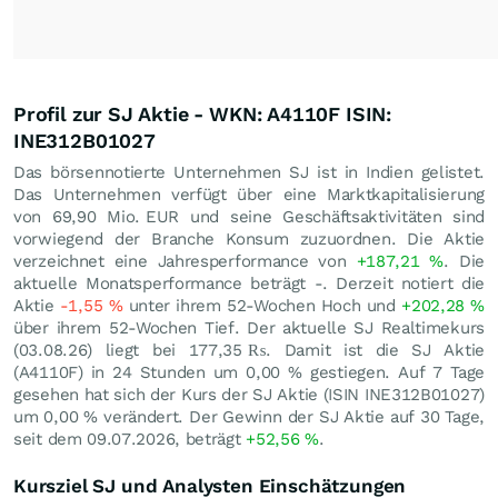
Profil zur SJ Aktie - WKN: A4110F ISIN:
INE312B01027
Das börsennotierte Unternehmen SJ ist in Indien gelistet.
Das Unternehmen verfügt über eine Marktkapitalisierung
von 69,90 Mio.
EUR
und seine Geschäftsaktivitäten sind
vorwiegend der Branche Konsum zuzuordnen. Die Aktie
verzeichnet eine Jahresperformance von
+187,21
%
. Die
aktuelle Monatsperformance beträgt -. Derzeit notiert die
Aktie
-1,55
%
unter ihrem 52-Wochen Hoch und
+202,28
%
über ihrem 52-Wochen Tief. Der aktuelle SJ Realtimekurs
(
03.08.26
) liegt bei 177,35
₨
. Damit ist die SJ Aktie
(A4110F) in 24 Stunden um
0,00
%
gestiegen. Auf 7 Tage
gesehen hat sich der Kurs der SJ Aktie (ISIN INE312B01027)
um
0,00
%
verändert. Der Gewinn der SJ Aktie auf 30 Tage,
seit dem 09.07.2026, beträgt
+52,56
%
.
Kursziel SJ und Analysten Einschätzungen