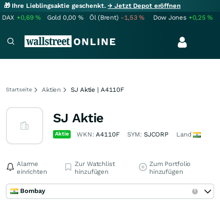
🎁 Ihre Lieblingsaktie geschenkt.
→ Jetzt Depot eröffnen
DAX
+0,69
%
Gold
0,00
%
Öl (Brent)
-1,53
%
Dow Jones
+0,25
%
Aktien
SJ Aktie | A4110F
Startseite
SJ Aktie
Aktie
WKN:
A4110F
SYM:
SJCORP
Land
Alarme
Zur Watchlist
Zum Portfolio
einrichten
hinzufügen
hinzufügen
Bombay