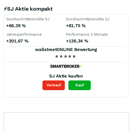
⚡SJ Aktie kompakt
Durchschnittsrendite 5J
Durchschnittsrendite 3J
+68,39
%
+81,75
%
Jahresperformance
Performance 3 Monate
+201,67
%
+136,34
%
wallstreetONLINE Bewertung
⭐
⭐
⭐
⭐
⭐
SJ
Aktie kaufen
Verkauf
Kauf