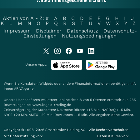
Willkommensgeschenk sichern.
Aktien von A - Z:
#
A
B
C
D
E
F
G
H
I
J
K
L
M
N
O
P
Q
R
S
T
U
V
W
X
Y
Z
Impressum
Disclaimer
Datenschutz
Datenschutz-
Einstellungen
Nutzungsbedingungen
Unsere Apps:
Wenn Sie Kursdaten, Widgets oder andere Finanzinformationen benötigen, hilft
Ihnen
ARIVA
gerne.
Unsere User schätzen wallstreet-online.de: 4.8 von 5 Sternen ermittelt aus 285
Bewertungen bei www.kagels-trading.de
Zeitverzögerung der Kursdaten: Deutsche Börsen +15 Min. NASDAQ +15 Min.
NYSE +20 Min. AMEX +20 Min. Dow Jones +15 Min. Alle Angaben ohne Gewähr.
Copyright © 1998-2026 Smartbroker Holding AG - Alle Rechte vorbehalten.
Mit Unterstützung von:
Daten & Kurse von: