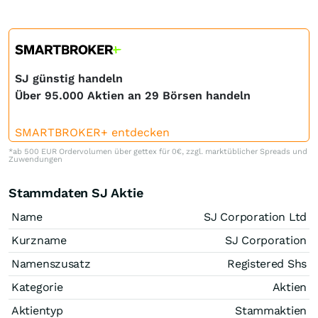
SJ günstig handeln
Über 95.000 Aktien an 29 Börsen handeln
SMARTBROKER+ entdecken
*ab 500 EUR Ordervolumen über gettex für 0€, zzgl. marktüblicher Spreads und
Zuwendungen
Stammdaten SJ Aktie
Name
SJ Corporation Ltd
Kurzname
SJ Corporation
Namenszusatz
Registered Shs
Kategorie
Aktien
Aktientyp
Stammaktien