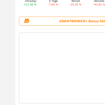
+11,36
%
-7,60
%
-25,28
%
-40,82
%
🎁
SMARTBROKER+ Bonus Aktion