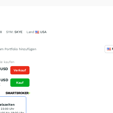
4X
SYM:
SKYE
Land
USA
m Portfolio hinzufügen
ie kaufen
USD
Verkauf
K
USD
Kauf
K
elszeiten
s 23:00 Uhr
:00 bis 19:00 Uhr