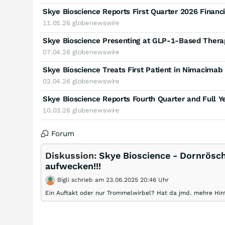
Skye Bioscience Reports First Quarter 2026 Financ
11.05.26
globenewswire
Skye Bioscience Presenting at GLP-1-Based Ther
07.04.26
globenewswire
02.04.26
globenewswire
10.03.26
globenewswire
Forum
Diskussion:
Skye Bioscience - Dornrösc
aufwecken!!!
Bigli schrieb am 23.06.2025 20:46 Uhr
Ein Auftakt oder nur Trommelwirbel? Hat da jmd. mehre Hin