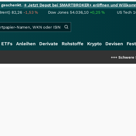
ie geschenkt.
→ Jetzt Depot bei SMARTBROKER+ eröffnen und Willkom
Brent)
82,26
-1,53
%
Dow Jones
54.036,10
+0,25
%
US Tech 1
ETFs
Anleihen
Derivate
Rohstoffe
Krypto
Devisen
Fest
+++
Schwere Seltene Erden