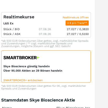
Realtimekurse
Realtimekurs öffnen
4 € pro Trade**
L&S Ex
Stück /
BID
07.08.26
27.027
/
0,3820
Stück /
ASK
07.08.26
27.027
/
0,5150
*ab 500 EUR Ordervolumen über gettex, zzgl. marktüblicher Spreads
und Zuwendungen | ** zzgl. marktüblicher Spreads und
Zuwendungen, mögliche Steuern und ggf. SEC Gebühr
Skye Bioscience günstig handeln
Über 95.000 Aktien an 29 Börsen handeln
SMARTBROKER+ entdecken
*ab 500 EUR Ordervolumen über gettex für 0€, zzgl. marktüblicher
Spreads und Zuwendungen
Stammdaten Skye Bioscience Aktie