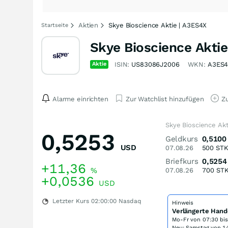
Aktien
Skye Bioscience Aktie | A3ES4X
Startseite
Skye Bioscience Aktie
Aktie
ISIN:
US83086J2006
WKN:
A3ES
Alarme einrichten
Zur Watchlist hinzufügen
Zu
Skye Bioscience Akt
0,5253
Geldkurs
0,5100
USD
07.08.26
500
ST
Briefkurs
0,5254
+11,36
%
07.08.26
700
ST
+0,0536
USD
Letzter Kurs
02:00:00
Nasdaq
Hinweis
Verlängerte Hand
Mo-Fr von
07:30 bi
Neu: Samstag von 14