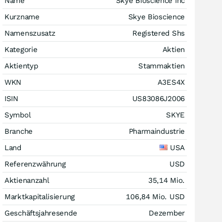
Name
Skye Bioscience Inc
Kurzname
Skye Bioscience
Namenszusatz
Registered Shs
Kategorie
Aktien
Aktientyp
Stammaktien
WKN
A3ES4X
ISIN
US83086J2006
Symbol
SKYE
Branche
Pharmaindustrie
Land
USA
Referenzwährung
USD
Aktienanzahl
35,14 Mio.
Marktkapitalisierung
106,84 Mio.
USD
Geschäftsjahresende
Dezember