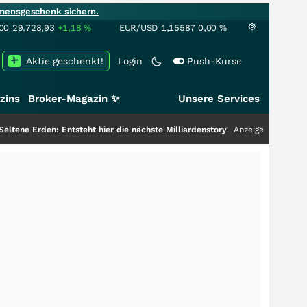
mensgeschenk sichern.
00
29.728,93
+1,18
%
EUR/USD
1,15587
0,00
%
Aktie geschenkt!
Login
Push-Kurse
zins
Broker-Magazin ✨
Unsere Services
: Entsteht hier die nächste Milliardenstory?
+++
Anzeige