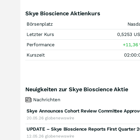
Skye Bioscience Aktienkurs
Börsenplatz
Nasd
Letzter Kurs
0,5253
U
Performance
+11,36
Kurszeit
02:00:
Neuigkeiten zur Skye Bioscience Aktie
Nachrichten
20.05.26
globenewswire
UPDATE – Skye Bioscience Reports First Quarter 2
12.05.26
globenewswire