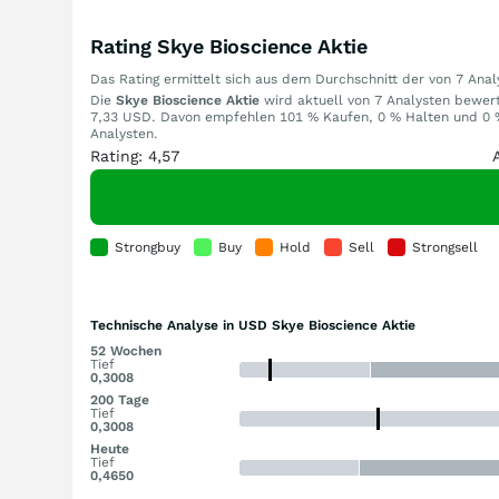
Rating Skye Bioscience Aktie
Das Rating ermittelt sich aus dem Durchschnitt der von 7 An
Die
Skye Bioscience Aktie
wird aktuell von 7 Analysten bewerte
7,33 USD. Davon empfehlen 101 % Kaufen, 0 % Halten und 0 % 
Analysten.
Rating: 4,57
Strongbuy
Buy
Hold
Sell
Strongsell
Technische Analyse in USD Skye Bioscience Aktie
52 Wochen
Tief
0,3008
200 Tage
Tief
0,3008
Heute
Tief
0,4650