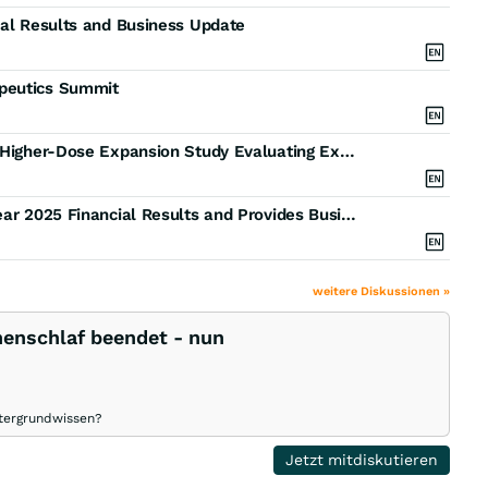
ial Results and Business Update
apeutics Summit
Skye Bioscience Treats First Patient in Nimacimab Higher-Dose Expansion Study Evaluating Exposure-Response to Inform Phase 2b Dose Selection for GLP-1 Combination Development
Skye Bioscience Reports Fourth Quarter and Full Year 2025 Financial Results and Provides Business Update
weitere Diskussionen »
henschlaf beendet - nun
tergrundwissen?
Jetzt mitdiskutieren