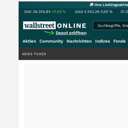
🎁 Ihre Lieblingsakt
DAX
26.355,84
+0,69
%
Gold
4.342,26
0,00
%
Öl (
Depot eröffnen
Aktien
Community
Nachrichten
Indizes
Fonds
NEWS TICKER