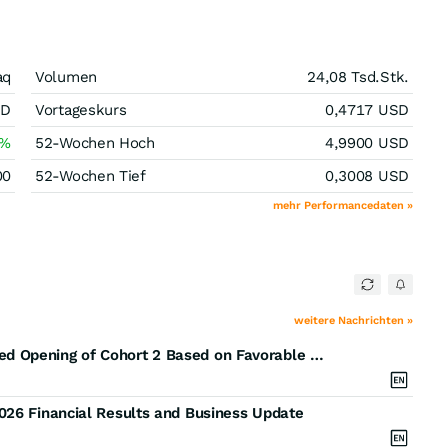
aq
Volumen
24,08 Tsd.
Stk.
SD
Vortageskurs
0,4717
USD
%
52-Wochen Hoch
4,9900
USD
00
52-Wochen Tief
0,3008
USD
mehr Performancedaten »
weitere Nachrichten »
Skye Announces Cohort Review Committee Approved Opening of Cohort 2 Based on Favorable Safety Data from First Four Participants Treated in Cohort 1
026 Financial Results and Business Update