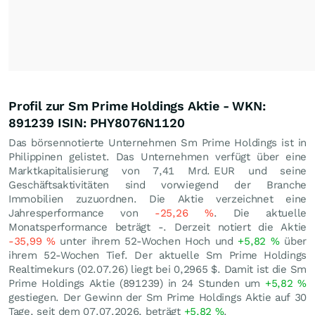
Profil zur Sm Prime Holdings Aktie - WKN:
891239 ISIN: PHY8076N1120
Das börsennotierte Unternehmen Sm Prime Holdings ist in
Philippinen gelistet. Das Unternehmen verfügt über eine
Marktkapitalisierung von 7,41 Mrd.
EUR
und seine
Geschäftsaktivitäten sind vorwiegend der Branche
Immobilien zuzuordnen. Die Aktie verzeichnet eine
Jahresperformance von
-25,26
%
. Die aktuelle
Monatsperformance beträgt -. Derzeit notiert die Aktie
-35,99
%
unter ihrem 52-Wochen Hoch und
+5,82
%
über
ihrem 52-Wochen Tief. Der aktuelle Sm Prime Holdings
Realtimekurs (
02.07.26
) liegt bei 0,2965
$
. Damit ist die Sm
Prime Holdings Aktie (891239) in 24 Stunden um
+5,82
%
gestiegen. Der Gewinn der Sm Prime Holdings Aktie auf 30
Tage, seit dem 07.07.2026, beträgt
+5,82
%
.