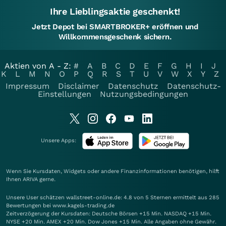
Ihre Lieblingsaktie geschenkt!
Jetzt Depot bei SMARTBROKER+ eröffnen und
Willkommensgeschenk sichern.
Aktien von A - Z:
#
A
B
C
D
E
F
G
H
I
J
K
L
M
N
O
P
Q
R
S
T
U
V
W
X
Y
Z
Impressum
Disclaimer
Datenschutz
Datenschutz-
Einstellungen
Nutzungsbedingungen
Unsere Apps:
Wenn Sie Kursdaten, Widgets oder andere Finanzinformationen benötigen, hilft
Ihnen
ARIVA
gerne.
Unsere User schätzen wallstreet-online.de: 4.8 von 5 Sternen ermittelt aus 285
Bewertungen bei www.kagels-trading.de
Zeitverzögerung der Kursdaten: Deutsche Börsen +15 Min. NASDAQ +15 Min.
NYSE +20 Min. AMEX +20 Min. Dow Jones +15 Min. Alle Angaben ohne Gewähr.