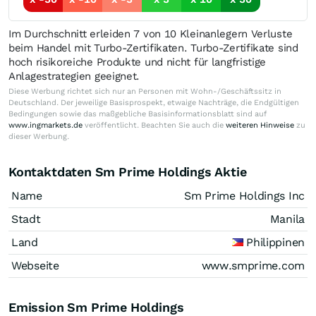
Im Durchschnitt erleiden 7 von 10 Kleinanlegern Verluste
beim Handel mit Turbo-Zertifikaten. Turbo-Zertifikate sind
hoch risikoreiche Produkte und nicht für langfristige
Anlagestrategien geeignet.
Diese Werbung richtet sich nur an Personen mit Wohn-/Geschäftssitz in
Deutschland. Der jeweilige Basisprospekt, etwaige Nachträge, die Endgültigen
Bedingungen sowie das maßgebliche Basisinformationsblatt sind auf
www.ingmarkets.de
veröffentlicht. Beachten Sie auch die
weiteren Hinweise
zu
dieser Werbung.
Kontaktdaten Sm Prime Holdings Aktie
Name
Sm Prime Holdings Inc
Stadt
Manila
Land
Philippinen
Webseite
www.smprime.com
Emission Sm Prime Holdings