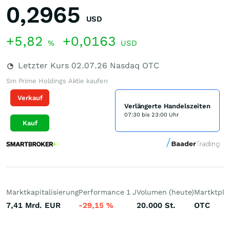
0,2965
USD
+5,82
+0,0163
%
USD
Letzter Kurs
02.07.26
Nasdaq OTC
Sm Prime Holdings Aktie kaufen
Verkauf
Verlängerte Handelszeiten
07:30 bis 23:00 Uhr
Kauf
Marktkapitalisierung
Performance 1 J
Volumen (heute)
Martktpla
7,41 Mrd.
EUR
-29,15
%
20.000
St.
OTC