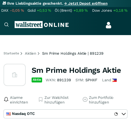
🎁 Ihre Lieblingsaktie geschenkt.
→ Jetzt Depot eröffnen
DAX
-0,05
%
Gold
+0,53
%
Öl (Brent)
+0,89
%
Dow Jones
+0,18
%
Aktien
Sm Prime Holdings Aktie | 891239
Startseite
Sm Prime Holdings Aktie
Aktie
WKN:
891239
SYM:
SPHXF
Land
Alarme
Zur Watchlist
Zum Portfolio
einrichten
hinzufügen
hinzufügen
Nasdaq OTC