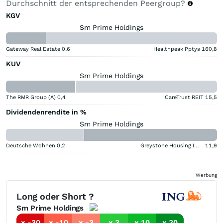
Durchschnitt der entsprechenden Peergroup?
KGV
Sm Prime Holdings
Gateway Real Estate
0,6
Healthpeak Pptys
160,8
KUV
Sm Prime Holdings
The RMR Group (A)
0,4
CareTrust REIT
15,5
Dividendenrendite in %
Sm Prime Holdings
Deutsche Wohnen
0,2
Greystone Housing Impact Investors LP Benef Unit Cert
11,9
Werbung
Long oder Short ?
Sm Prime Holdings
x -30
x -10
x -3
x 3
x 10
x 30