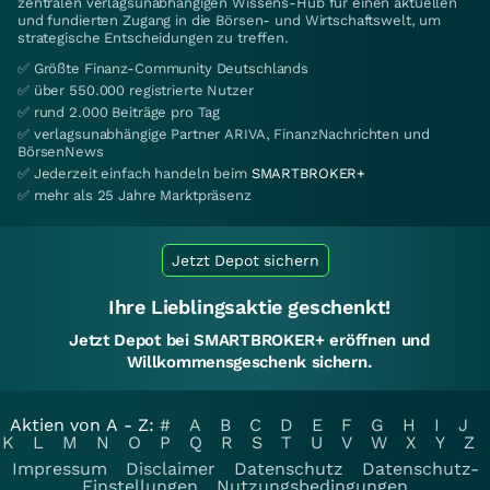
zentralen verlagsunabhängigen Wissens-Hub für einen aktuellen
und fundierten Zugang in die Börsen- und Wirtschaftswelt, um
strategische Entscheidungen zu treffen.
✅ Größte Finanz-Community Deutschlands
✅ über 550.000 registrierte Nutzer
✅ rund 2.000 Beiträge pro Tag
✅ verlagsunabhängige Partner ARIVA, FinanzNachrichten und
BörsenNews
✅ Jederzeit einfach handeln beim
SMARTBROKER+
✅ mehr als 25 Jahre Marktpräsenz
Jetzt Depot sichern
Ihre Lieblingsaktie geschenkt!
Jetzt Depot bei SMARTBROKER+ eröffnen und
Willkommensgeschenk sichern.
Aktien von A - Z:
#
A
B
C
D
E
F
G
H
I
J
K
L
M
N
O
P
Q
R
S
T
U
V
W
X
Y
Z
Impressum
Disclaimer
Datenschutz
Datenschutz-
Einstellungen
Nutzungsbedingungen