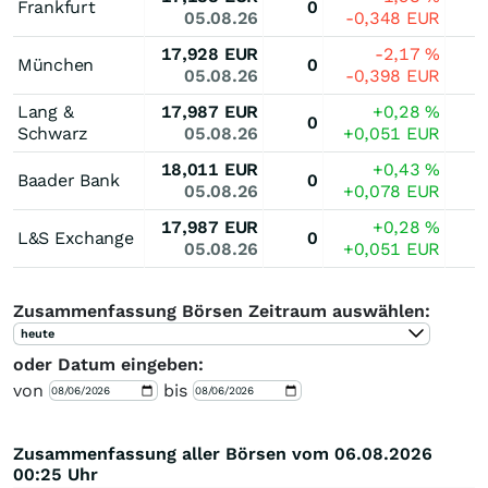
Frankfurt
0
05.08.26
-0,348
EUR
17,928
EUR
-2,17
%
München
0
05.08.26
-0,398
EUR
Lang &
17,987
EUR
+0,28
%
0
Schwarz
05.08.26
+0,051
EUR
18,011
EUR
+0,43
%
Baader Bank
0
05.08.26
+0,078
EUR
17,987
EUR
+0,28
%
L&S Exchange
0
05.08.26
+0,051
EUR
Zusammenfassung Börsen Zeitraum auswählen:
heute
oder Datum eingeben:
von
bis
Zusammenfassung aller Börsen vom 06.08.2026
00:25 Uhr