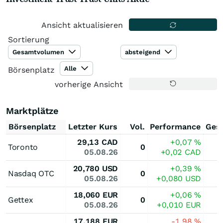
Ansicht aktualisieren
Sortierung
Gesamtvolumen
absteigend
Alle
Börsenplatz
vorherige Ansicht
Marktplätze
Börsenplatz
Letzter Kurs
Vol.
Performance
Ges
29,13
CAD
+0,07
%
Toronto
0
05.08.26
+0,02
CAD
20,780
USD
+0,39
%
Nasdaq OTC
0
05.08.26
+0,080
USD
18,060
EUR
+0,06
%
Gettex
0
05.08.26
+0,010
EUR
17,188
EUR
-1,98
%