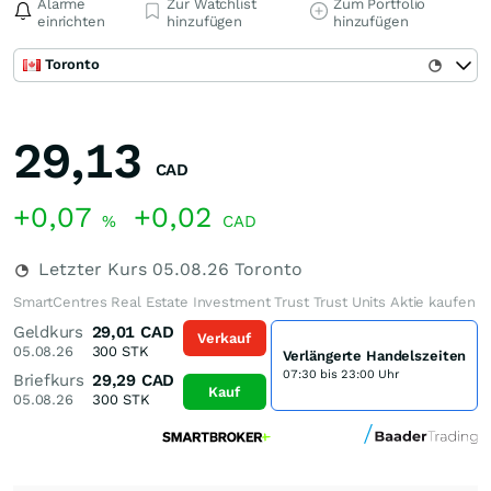
Alarme
Zur Watchlist
Zum Portfolio
einrichten
hinzufügen
hinzufügen
Toronto
29,13
CAD
+0,07
+0,02
%
CAD
Letzter Kurs
05.08.26
Toronto
SmartCentres Real Estate Investment Trust Trust Units Aktie kaufen
Geldkurs
29,01
CAD
Verkauf
05.08.26
300
STK
Verlängerte Handelszeiten
07:30 bis 23:00 Uhr
Briefkurs
29,29
CAD
Kauf
05.08.26
300
STK