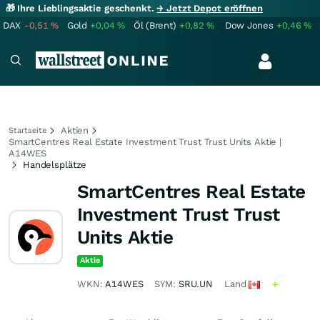
🎁 Ihre Lieblingsaktie geschenkt.
→ Jetzt Depot eröffnen
DAX
-0,51
%
Gold
+0,04
%
Öl (Brent)
+0,82
%
Dow Jones
+0,46
%
Aktien
Startseite
SmartCentres Real Estate Investment Trust Trust Units Aktie |
A14WES
Handelsplätze
SmartCentres Real Estate
Investment Trust Trust
Units Aktie
Aktie
WKN:
A14WES
SYM:
SRU.UN
Land