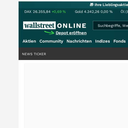
🎁 Ihre Lieblingsakt
DAX
26.355,84
+0,69
%
Gold
4.342,26
0,00
%
Öl (
Depot eröffnen
Aktien
Community
Nachrichten
Indizes
Fonds
NEWS TICKER