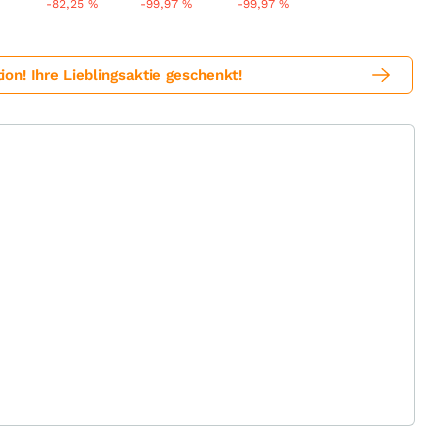
%
-82,25
%
-99,97
%
-99,97
%
! Ihre Lieblingsaktie geschenkt!