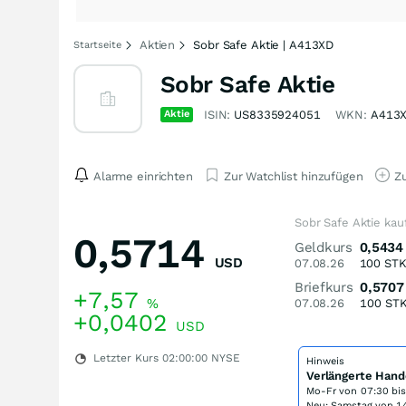
Aktien
Sobr Safe Aktie | A413XD
Startseite
Sobr Safe Aktie
Aktie
ISIN:
US8335924051
WKN:
A413
Alarme einrichten
Zur Watchlist hinzufügen
Zu
Sobr Safe Aktie kau
0,5714
Geldkurs
0,5434
USD
07.08.26
100
ST
Briefkurs
0,5707
+7,57
%
07.08.26
100
ST
+0,0402
USD
Letzter Kurs
02:00:00
NYSE
Hinweis
Verlängerte Hand
Mo-Fr von
07:30 bi
Neu: Samstag von 14