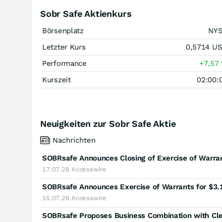
Sobr Safe Aktienkurs
Börsenplatz
NY
Letzter Kurs
0,5714
U
Performance
+7,57
Kurszeit
02:00:
Neuigkeiten zur Sobr Safe Aktie
Nachrichten
SOBRsafe Announces Closing of Exercise of Warran
17.07.26
Accesswire
SOBRsafe Announces Exercise of Warrants for $3.1
15.07.26
Accesswire
SOBRsafe Proposes Business Combination with Cle