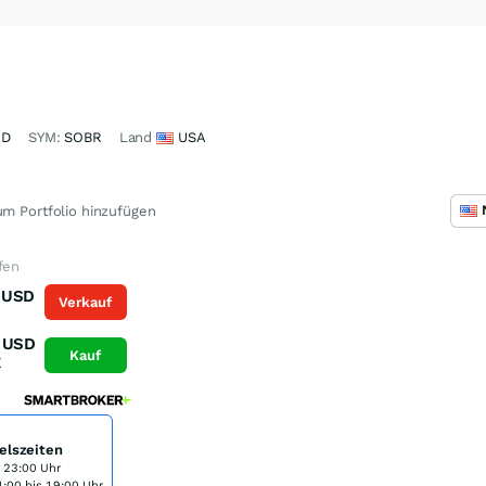
XD
SYM:
SOBR
Land
USA
m Portfolio hinzufügen
fen
USD
Verkauf
K
USD
Kauf
K
elszeiten
s 23:00 Uhr
:00 bis 19:00 Uhr