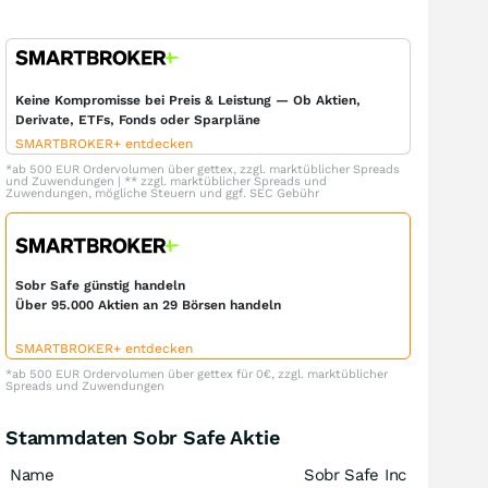
Keine Kompromisse bei Preis & Leistung — Ob Aktien,
Derivate, ETFs, Fonds oder Sparpläne
SMARTBROKER+ entdecken
*ab 500 EUR Ordervolumen über gettex, zzgl. marktüblicher Spreads
und Zuwendungen | ** zzgl. marktüblicher Spreads und
Zuwendungen, mögliche Steuern und ggf. SEC Gebühr
Sobr Safe günstig handeln
Über 95.000 Aktien an 29 Börsen handeln
SMARTBROKER+ entdecken
*ab 500 EUR Ordervolumen über gettex für 0€, zzgl. marktüblicher
Spreads und Zuwendungen
Stammdaten Sobr Safe Aktie
Name
Sobr Safe Inc