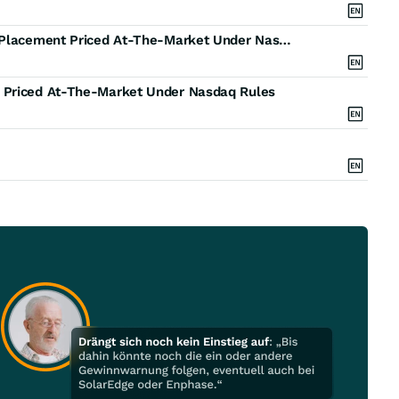
SOBRsafe Announces Closing of $2 Million Private Placement Priced At-The-Market Under Nasdaq Rules
 Priced At-The-Market Under Nasdaq Rules