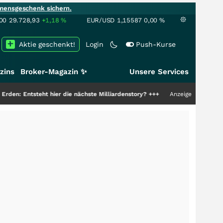
mensgeschenk sichern.
00
29.728,93
+1,18
%
EUR/USD
1,15587
0,00
%
Aktie geschenkt!
Login
Push-Kurse
zins
Broker-Magazin ✨
Unsere Services
eht hier die nächste Milliardenstory?
+++
Anzeige