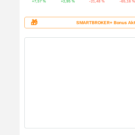
+7,57
%
+2,95
%
-21,48
%
-65,16
🎁
SMARTBROKER+ Bonus Aktion