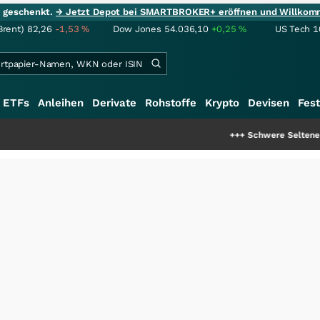
ie geschenkt.
→ Jetzt Depot bei SMARTBROKER+ eröffnen und Willkom
Brent)
82,26
-1,53
%
Dow Jones
54.036,10
+0,25
%
US Tech 1
ETFs
Anleihen
Derivate
Rohstoffe
Krypto
Devisen
Fest
+++
Schwere Seltene Erden: Entst