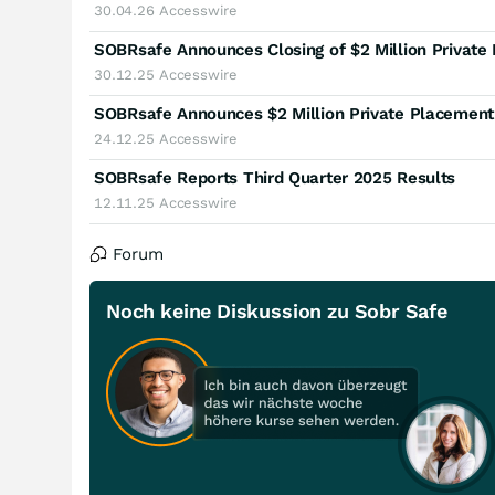
30.04.26
Accesswire
30.12.25
Accesswire
SOBRsafe Announces $2 Million Private Placement
24.12.25
Accesswire
SOBRsafe Reports Third Quarter 2025 Results
12.11.25
Accesswire
Forum
Noch keine Diskussion zu Sobr Safe