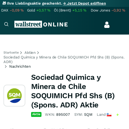
🎁 Ihre Lieblingsaktie geschenkt.
→ Jetzt Depot eröffnen
DAX
-0,09
%
Gold
+0,57
%
Öl (Brent)
+5,15
%
Dow Jones
-0,92
%
Aktien
Startseite
Sociedad Quimica y Minera de Chile SOQUIMICH Pfd Shs (B) (Spons.
ADR)
Nachrichten
Sociedad Quimica y
Minera de Chile
SOQUIMICH Pfd Shs (B)
(Spons. ADR) Aktie
Aktie
WKN:
895007
SYM:
SQM
Land