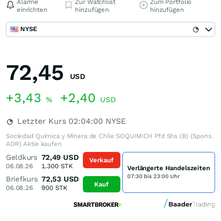
Alarme
Zur Watchlist
Zum Portfolio
einrichten
hinzufügen
hinzufügen
NYSE
72,45
USD
+3,43
+2,40
%
USD
Letzter Kurs
02:04:00
NYSE
Sociedad Quimica y Minera de Chile SOQUIMICH Pfd Shs (B) (Spons.
ADR) Aktie kaufen
Geldkurs
72,49
USD
Verkauf
06.08.26
1.300
STK
Verlängerte Handelszeiten
07:30 bis 23:00 Uhr
Briefkurs
72,53
USD
Kauf
06.08.26
900
STK