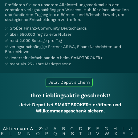
Profitieren Sie von unserem Alleinstellungsmerkmal als den
zentralen verlagsunabhängigen Wissens-Hub für einen aktuellen
und fundierten Zugang in die Börsen- und Wirtschaftswelt, um
strategische Entscheidungen zu treffen.
✅ Größte Finanz-Community Deutschlands
✅ über 550.000 registrierte Nutzer
✅ rund 2.000 Beiträge pro Tag
✅ verlagsunabhängige Partner ARIVA, FinanzNachrichten und
BörsenNews
✅ Jederzeit einfach handeln beim
SMARTBROKER+
✅ mehr als 25 Jahre Marktpräsenz
Jetzt Depot sichern
Ihre Lieblingsaktie geschenkt!
Jetzt Depot bei SMARTBROKER+ eröffnen und
Willkommensgeschenk sichern.
Aktien von A - Z:
#
A
B
C
D
E
F
G
H
I
J
K
L
M
N
O
P
Q
R
S
T
U
V
W
X
Y
Z