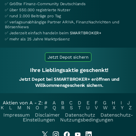
✅ Größte Finanz-Community Deutschlands
✅ über 550.000 registrierte Nutzer
✅ rund 2.000 Beiträge pro Tag
✅ verlagsunabhängige Partner ARIVA, FinanzNachrichten und
BörsenNews
✅ Jederzeit einfach handeln beim
SMARTBROKER+
✅ mehr als 25 Jahre Marktpräsenz
Jetzt Depot sichern
Ihre Lieblingsaktie geschenkt!
Jetzt Depot bei SMARTBROKER+ eröffnen und
Willkommensgeschenk sichern.
Aktien von A - Z:
#
A
B
C
D
E
F
G
H
I
J
K
L
M
N
O
P
Q
R
S
T
U
V
W
X
Y
Z
Impressum
Disclaimer
Datenschutz
Datenschutz-
Einstellungen
Nutzungsbedingungen