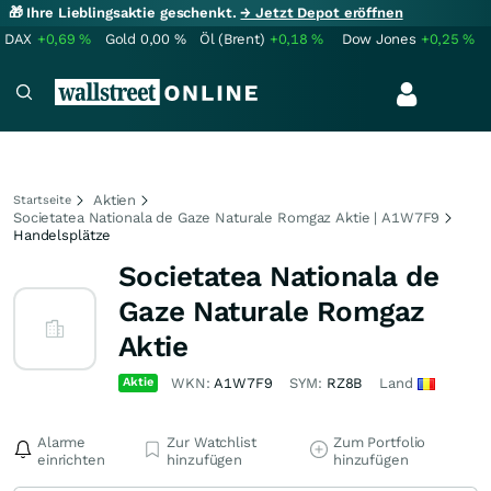
🎁 Ihre Lieblingsaktie geschenkt.
→ Jetzt Depot eröffnen
DAX
+0,69
%
Gold
0,00
%
Öl (Brent)
+0,18
%
Dow Jones
+0,25
%
Aktien
Startseite
Societatea Nationala de Gaze Naturale Romgaz Aktie | A1W7F9
Handelsplätze
Societatea Nationala de
Gaze Naturale Romgaz
Aktie
Aktie
WKN:
A1W7F9
SYM:
RZ8B
Land
Alarme
Zur Watchlist
Zum Portfolio
einrichten
hinzufügen
hinzufügen