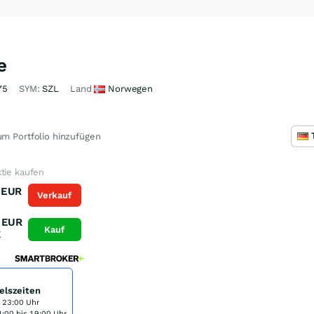
e
75
SYM:
SZL
Land
Norwegen
m Portfolio hinzufügen
tie kaufen
EUR
Verkauf
K
EUR
Kauf
K
elszeiten
s 23:00 Uhr
:00 bis 19:00 Uhr