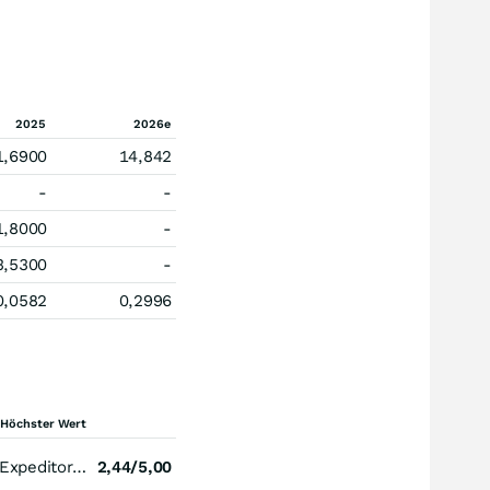
2025
2026e
1,6900
14,842
-
-
1,8000
-
3,5300
-
0,0582
0,2996
Höchster Wert
Expeditors International of Washington
2,44/5,00