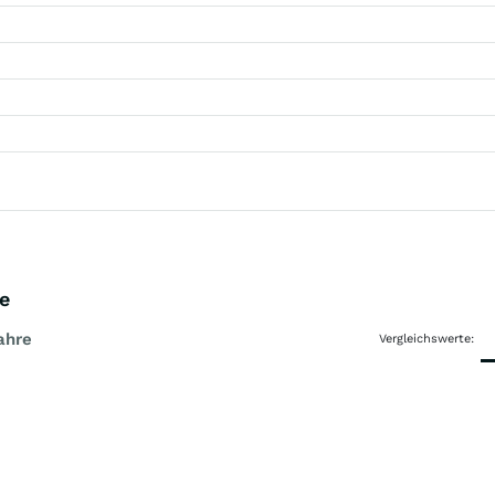
re
ahre
Vergleichswerte: