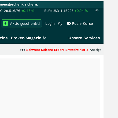
mensgeschenk sichern.
00
29.516,76
+0,46
%
EUR/USD
1,15295
+0,04
%
Aktie geschenkt!
Login
Push-Kurse
zins
Broker-Magazin ✨
Unsere Services
+++
Schwere Seltene Erden: Entsteht hier die nächste Milliardenstory?
Anzeige
+