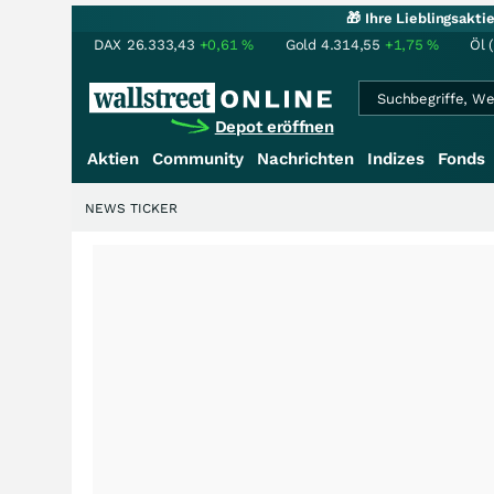
🎁 Ihre Lieblingsakt
DAX
26.333,43
+0,61
%
Gold
4.314,55
+1,75
%
Öl 
Depot eröffnen
Aktien
Community
Nachrichten
Indizes
Fonds
NEWS TICKER