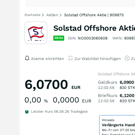
Aktien
Solstad Offshore Aktie | 909875
Startseite
Solstad Offshore Akti
Aktie
ISIN:
NO0003080608
WKN:
9098
Alarme einrichten
Zur Watchlist hinzufügen
Zu
Solstad Offshore Ak
6,0700
Geldkurs
6,0900
EUR
12:02:56
830
ST
Briefkurs
6,1200
0,00
0,0000
%
EUR
12:02:56
820
ST
Letzter Kurs
06.08.26
Tradegate
Hinweis
Verlängerte Hand
Mo-Fr von
07:30 bi
Neu: Samstag von 14