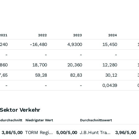
2021
2022
2023
2024
,240
-16,480
4,9300
15,450
-
-
-
-
,860
18,700
20,360
12,280
7,65
59,28
82,83
30,12
-
-
-
0,0439
 Sektor Verkehr
durchschnitt
Niedrigster Wert
Durchschnittswert
3,86/5,00
TORM Registered (A)
5,00/5,00
J.B.Hunt Transport Services
3,96/5,00