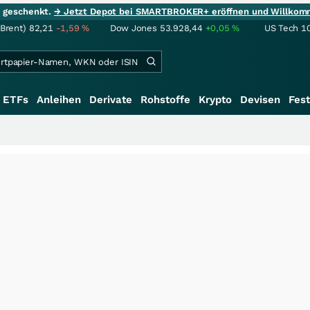
ie geschenkt.
→ Jetzt Depot bei SMARTBROKER+ eröffnen und Willkom
(Brent)
82,21
-1,59
%
Dow Jones
53.928,44
+0,05
%
US Tech 1
ETFs
Anleihen
Derivate
Rohstoffe
Krypto
Devisen
Fest